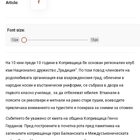
Article:
Font size:
12px
15px
На 10 юни преди 10 години в Копривщица бе основан регионален клуб
към Национално дружество
„
Традиция
“
. По този повод членовете на
родолюбивата организация във възрожденския град, облечени в
народни носии и въстанически униформи, се събраха в двора на
първото класно училище, за да отбележат
юбилея
. Втъкнали в
поясите си револвери и метнали на рамо стари пушки
,
воеводите
привличаха вниманието на туристите и позира
х
а за снимки за спомен.
Събитието бе уважено от кмета на община Копривщица Генчо
Герданов. Пред построените в почетна рота пред паметник
а
на
загиналите копривщенци през Балканската и Междусъюзническата