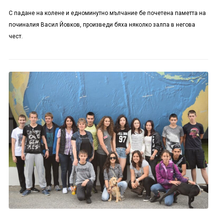
С падане на колене и едноминутно мълчание бе почетена паметта на
починалия Васил Йовков, произведи бяха няколко залпа в негова
чест.