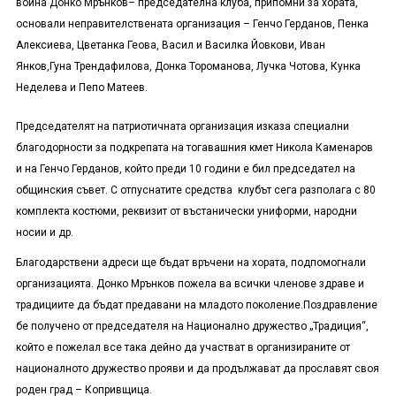
война Донко Мрънков
– председател
на клуб
а
, припомни за хората,
основали неправителствената организация
–
Генчо Герданов, Пенка
Алексиева, Цветанка Геова,
В
асил и Василка Йовкови, Иван
Янков,
Гуна Трендафилова, Донка Тороманова, Лучка Чотова, Кунка
Неделева и Пепо Матеев.
Пред
с
едателят на
патриотичната
организация изказа специални
благодорности за подкрепата на тогавашния кмет Никола Каменаров
и на Генчо Герданов, който преди 10 години е бил председател на
о
бщинския съвет. С отпуснатите средства клуб
ът
сега разполага с 80
комплекта костюми, реквизит от въстанически униформ
и
, народни
носии и др.
Благодарствени адреси ще бъдат връчени на хората
,
подпомогнали
организацията. Донко Мрънков пожела ва всички членове здраве и
традициите да бъдат предавани на младото поколение.
Поздравление
бе получено от председателя на Национално дружество
„
Традиция
“
,
който е пожелал все така дейно да участват в организираните от
националното дружество прояви и да продължават да прославят своя
роден град – Копривщица.