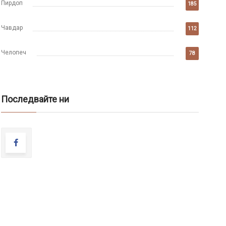
Пирдоп
185
Чавдар
112
Челопеч
78
Последвайте ни