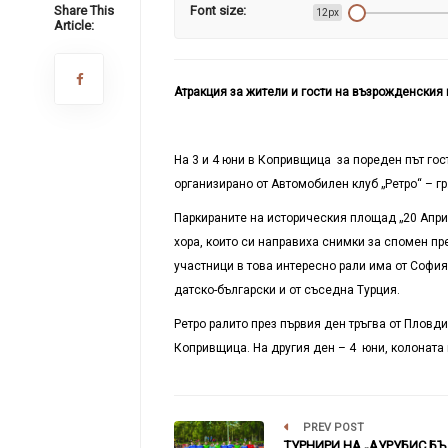
Share This
Font size:
12px
Article:
Атракция за жители и гости на възрожденския 
На 3 и 4 юни в Копривщица за пореден път гост
организирано от Автомобилен клуб „Ретро“ – гр
Паркираните на историческия площад „20 Април
хора, които си направиха снимки за спомен пр
участници в това интересно рали има от София
датско-български и от съседна Турция.
Ретро ралито през първия ден тръгва от Пловд
Копривщица. На другия ден – 4 юни, колоната 
PREV POST
ТУРНИРИ НА „АУРУБИС БЪ