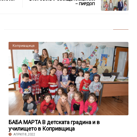
– ПИРДОП
Копривщица
БАБА МАРТА В детската градина и в
училището в Копривщица
АПРИЛ 8, 2022