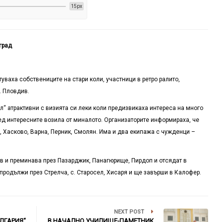
15px
град
уваха собствениците на стари коли, участници в ретро ралито,
. Пловдив.
“ атрактивни с визията си леки коли предизвикаха интереса на много
ед интересните возила от миналото. Организаторите информираха, че
, Хасково, Варна, Перник, Смолян. Има и два екипажа с чужденци –
ив и преминава през Пазарджик, Панагюрище, Пирдоп и отсядат в
продължи през Стрелча, с. Старосел, Хисаря и ще завърши в Калофер.
NEXT POST
ЛГАРИЯ“
В НАЧАЛНО УЧИЛИЩЕ-ПАМЕТНИК