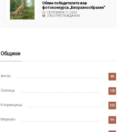
Обяви победителите във
фотоконкурса „Биоразнообразие“
СЕПТЕМВРИ 11, 2020
2 853 ПРЕГЛЕЖДАНИЯ
Общини
Антон
48
Златица
103
Копривщица
225
Мирково
96