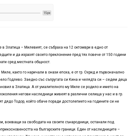
15px
 в Златица – Милевият, се събраха на 12 октомври в едно от
редците и да изразят своето преклонение пред тях повече от 150 години
знати сред местната общност.
иле, както го наричали в онази епоха, е от гр. Охрид и първоначално
село Годлево. Заедно със съпругата си Кина и челядта си – седем деца
ановил в Златица. А от умалителното му Миле се родило и името на
 поколения негови наследници живеят в различни селища у нас и в гр.
ят дядо Тодор, който обаче поради достолепието на годините си не
ои, воюващи за свободата на своите сънародници, останали под
еприкосновеността на българските граници. Един от наследниците –