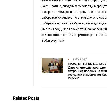
Иван Милев е убит на 24 юни 1913 г. при с. Дъ
на гр. Златица, споделиха участващи в срещат
Захариеви, Медарови, Тодорови. Елена Кръстев
събере малкото известно от миналото за семейс
събирания е да не се забравят, а младите да 
Милевия род. Днес повече от 80 са наследници
задоволството си, че историята за родоначалн
добри резултати.
PREV POST
ПРОФ. ДТН ИНЖ. ЦОЛО ВУ
Дари стипендии за студен
патронния празник на Мин
геоложки университет Св.
Рилски“
Related Posts