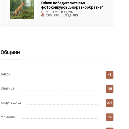
Обяви победителите във
фотоконкурса „Биоразнообразие“
СЕПТЕМВРИ 11, 2020
2 853 ПРЕГЛЕЖДАНИЯ
Общини
Антон
48
Златица
103
Копривщица
225
Мирково
96