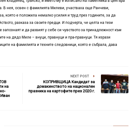
счен кладенец, Трънско, и името му е изписано на паметника в центъра
а. В нея, освен с фамилията Милеви, участваха още Ранчеви,
а, която е положила немалко усилия и труд през годините, за да
твото, разказа за своите предци. И подчерта, че целта на тези
се запознаят и да развият у себе си чувството за принадлежност към
те на дядо Миле – внуци, правнуци и пра-правнуци. Тя изрази
иците на фамилията и техните следовници, която е събрала, дава
NEXT POST
ТОВ
КОПРИВЩИЦА Кандидат за
ти на
домакинството на национален
но-
празника на картофите през 2020 г.
 Иван