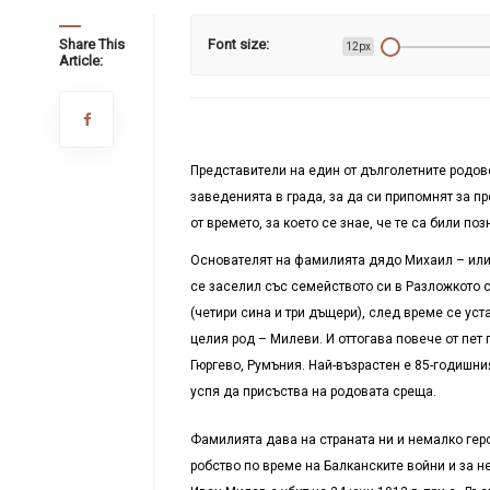
Share This
Font size:
12px
Article:
Представители на един от дълголетните родове
заведенията в града, за да си припомнят за п
от времето, за което се знае, че те са били по
Основателят на фамилията дядо Михаил – или М
се заселил със семейството си в Разложкото 
(четири сина и три дъщери), след време се уст
целия род – Милеви. И оттогава повече от пет
Гюргево, Румъния. Най-възрастен е 85-годишни
успя да присъства на родовата среща.
Фамилията дава на страната ни и немалко гер
робство по време на Балканските войни и за н