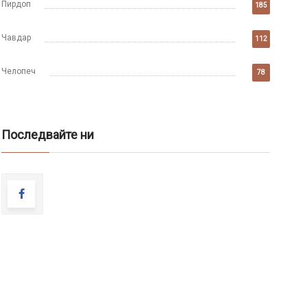
Пирдоп
185
Чавдар
112
Челопеч
78
Последвайте ни