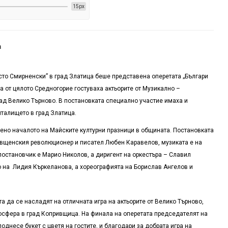
15px
а
сто Смирненски” в град Златица беше представена оперетата „Българи
та от цялото Средногорие гостуваха актьорите от Музикално –
рад Велико Търново. В постановката специално участие имаха и
италището в град Златица.
дено началото на Майските културни празници в общината. Постановката
ивщенския революционер и писател Любен Каравелов, музиката е на
постановчик е Марио Николов, а диригент на оркестъра – Славил
 на Лидия Къркеланова, а хореографията на Борислав Ангелов и
а да се насладят на отличната игра на актьорите от Велико Търново,
осфера в град Копривщица. На финала на оперетата председателят на
днесе букет с цветя на гостите, и благодари за добрата игра на