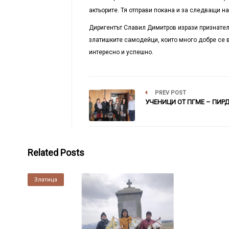
актьорите. Тя отправи покана и за следващи на
Диригентът Славил Димитров изрази признател
златишките самодейци, които много добре се в
интересно и успешно.
PREV POST
УЧЕНИЦИ ОТ ПГМЕ – ПИР
Related Posts
Златица