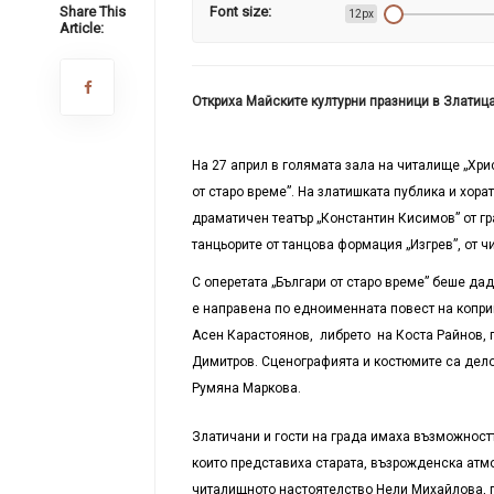
Share This
Font size:
12px
Article:
Откриха Майските културни празници в Златиц
На 27 април в голямата зала на читалище „Хри
от старо време”. На златишката публика и хора
драматичен театър „Константин Кисимов” от г
танцьорите от танцова формация „Изгрев”, от ч
С оперетата „Българи от старо време” беше да
е направена по едноименната повест на копр
Асен Карастоянов, либрето на Коста Райнов, 
Димитров. Сценографията и костюмите са дело
Румяна Маркова.
Златичани и гости на града имаха възможностт
които представиха старата, възрожденска атм
читалищното настоятелство Нели Михайлова, по