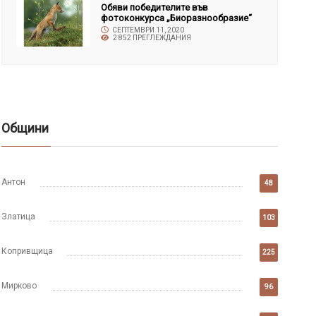
Обяви победителите във
фотоконкурса „Биоразнообразие“
СЕПТЕМВРИ 11, 2020
2 852 ПРЕГЛЕЖДАНИЯ
Общини
Антон
48
Златица
103
Копривщица
225
Мирково
96