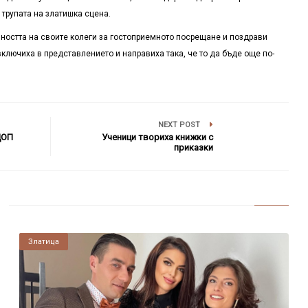
 трупата на златишка сцена.
ността на своите колеги за гостоприемното посрещане и поздрави
ключиха в представлението и направиха така, че то да бъде още по-
NEXT POST
ДОП
Ученици твориха книжки с
приказки
Златица