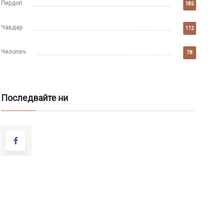
Пирдоп
185
Чавдар
112
Челопеч
78
Последвайте ни