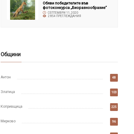
Обяви победителите във
фотоконкурса „Биоразнообразие“
СЕПТЕМВРИ 11, 2020
2 854 ПРЕГЛЕЖДАНИЯ
Общини
Антон
48
Златица
103
Копривщица
225
Мирково
96