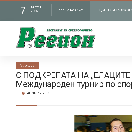
7
Август
Гореща новина:
2026
филм „Братя“ по Н
ЧИТАЛИЩЕТО В СЕЛ
„Работилницата на
КМЕТЪТ НА ОБЩИНА
администрация въ
В БУНТОВНОТО СЕЛ
Мирково
С ПОДКРЕПАТА НА „ЕЛАЦИТЕ 
Петрич
Международен турнир по спо
АПРИЛ 12, 2018