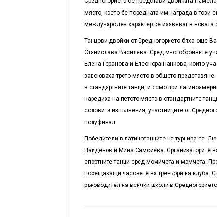
Средногорието се представи двойката Памела 
място, което бе поредната им награда в този с
международен характер се изявяват в новата си
Танцови двойки от Средногорието бяха още Ва
Станислава Василева. Сред многобройните уча
Елена Горанова и Елеонора Панкова, които уча
завоюваха трето място в общото представяне
в стандартните танци, и осмо при латиноамер
наредиха на петото място в стандартните танц
соловите изпълнения, участниците от Средного
полуфинал.
Победители в латинотанците на турнира са Лю
Найденов и Мина Самсиева. Организаторите на
спортните танци сред момичета и момчета. Пре
посещаващи часовете на треньори на клуба. С
ръководител на всички школи в Средногорието