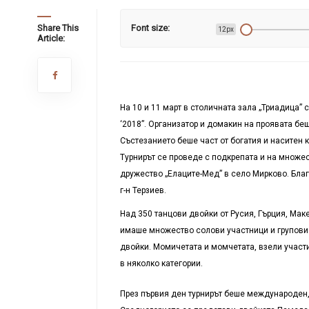
Share This
Font size:
12px
Article:
На 10 и 11 март в столичната зала „Триадица”
‘
2018”. Организатор и домакин на проявата беш
Състезанието беше част от богатия и наситен 
Турнирът се проведе с подкрепата и на множес
дружество „Елаците-Мед” в село Мирково. Благ
г-н Терзиев.
Над 350 танцови двойки от Русия, Гърция, Ма
имаше множество солови участници и групови 
двойки. Момичетата и момчетата, взели участи
в няколко категории.
През първия ден турнирът беше международен, а