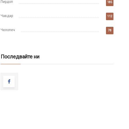
Пирдоп
185
Чавдар
112
Челопеч
78
Последвайте ни