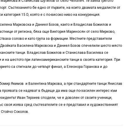
Маринова и Станислав Шутилов от село Челопеч. Те заеха третото
порт. Състезанието бе едно от първите, на които двамата медалисти от
 категория 15 D, която е с по-високо ниво на конкуренция.
силена Марковска и Даниел Бозов, както и Владислав Божилов и
стници от региона, бяха още Виктория Мариносян от село Мирково,
стваха солово и като група за формации. Местните представители
. Двойката Василена Марковска и Даниел Бозов спечелили шесто място
иканските танци. Владислав Божилов и Станислава Василева се
и и на шестото при латиноамериканските танци в своята категория. При
рието са стигнали до четвърт финал, а Елеонора Горанова и до
бомир Якимов и Валентина Маркова, а при стандартните танци Янислав
 проявата се надяват в бъдеще да има още по-засилен интерес към
зидентът Иван Терзиев сподели, че е доволен от своите ученици,
ъс своя изява сред състезателите се е представил и художественият
 Стойчо Соколов.