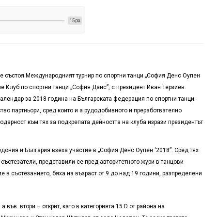
15px
 се състоя Международният турнир по спортни танци „София Денс Оупен
е Клуб по спортни танци „София Данс”, с президент Иван Терзиев.
календар за 2018 година на Българската федерация по спортни танци.
тво партньори, сред които и а рудодобивното и преработвателно
одарност към тях за подкрепата дейността на клуба изрази президентът
кедония и България взеха участие в „София Денс Оупен
‘
2018”. Сред тях
състезатели, представили се пред авторитетното жури в танцови
е в състезанието, бяха на възраст от 9 до над 19 години, разпределени
 във втори – открит, като в категорията 15 D от района на