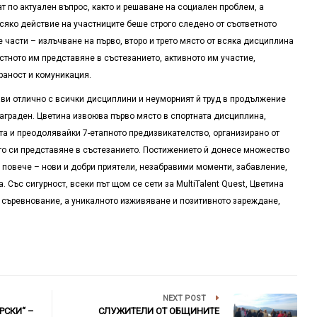
т по актуален въпрос, както и решаване на социален проблем, а
сяко действие на участниците беше строго следено от съответното
е части – излъчване на първо, второ и трето място от всяка дисциплина
тното им представяне в състезанието, активното им участие,
раност и комуникация.
ави отлично с всички дисциплини и неуморният й труд в продължение
знаграден. Цветина извоюва първо място в спортната дисциплина,
та и преодолявайки 7-етапното предизвикателство, организирано от
ото си представяне в състезанието. Постижението й донесе множество
 повече – нови и добри приятели, незабравими моменти, забавление,
а. Със сигурност, всеки път щом се сети за
MultiTalent Quest,
Цветина
 съревнование, а уникалното изживяване и позитивното зареждане,
NEXT POST
РСКИ“ –
СЛУЖИТЕЛИ ОТ ОБЩИНИТЕ