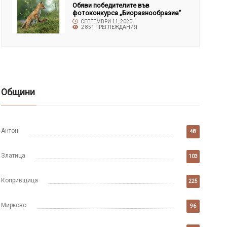
Обяви победителите във
фотоконкурса „Биоразнообразие“
СЕПТЕМВРИ 11, 2020
2 851 ПРЕГЛЕЖДАНИЯ
Общини
Антон
48
Златица
103
Копривщица
225
Мирково
96