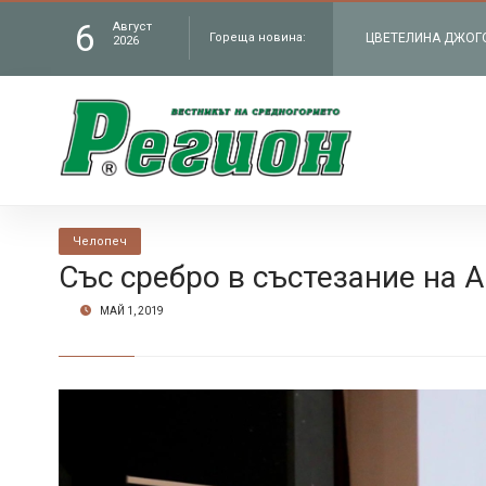
6
Август
Гореща новина:
ЧИТАЛИЩЕТО В СЕЛ
2026
„Работилницата на
КМЕТЪТ НА ОБЩИНА
администрация въ
В БУНТОВНОТО СЕЛ
Челопеч
Петрич
ЦВЕТЕЛИНА ДЖОГОЛ
Със сребро в състезание на 
МАЙ 1, 2019
филм „Братя“ по Н