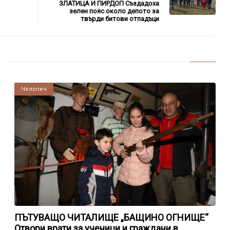
ЗЛАТИЦА И ПИРДОП Създадоха
зелен пояс около депото за
твърди битови отпадъци
Челопеч
ПЪТУВАЩО ЧИТАЛИЩЕ „БАЩИНО ОГНИЩЕ“
Отвори врати за ученици и граждани в