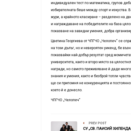
индивидуален тест по математика, групов деба
избирателната беше между спорт и изкуства. В
жури, а крайното класиране – разделено на дв
и награждаване на победителите на база цялос
показване на завидни умения, добра организи
Цветина Георгиева от ЧПГЧО „Челопеч“ се спр
на този дълъг, но и невероятен уикенд, бе въ
показвайки най-добър резултат сред момичета
университета, както и второ място за цялостн
награди, но самото преживяване й даде много
знания и умения, както и безброй топли чувств
ще си припомня не конкуренцията и постоянно
което й е донесло.
ЧПГЧО „Челопеч”
PREV POST
СУ „СВ. ПАИСИЙ ХИЛЕНДА