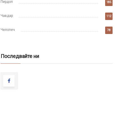
Пирдоп
185
Чавдар
112
Челопеч
78
Последвайте ни