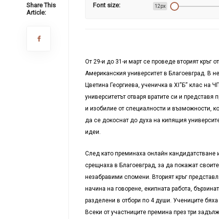
Share This
Font size:
12px
Article:
От 29-и до 31-и март се проведе вторият кръг 
Американския университет в Благоевград. В нег
Цветина Георгиева, ученичка в
XI
“Б“ клас на Ч
университетът отваря вратите си и представя 
и изобилие от специалности и възможности, ко
да се докоснат до духа на кипящия университет
идеи.
След като преминаха онлайн кандидатстване и 
срещнаха в Благоевград, за да покажат своите
незабравими спомени. Вторият кръг представля
начина на говорене, екипната работа, бързинат
разделени в отбори по 4 души. Учениците бяха 
Всеки от участниците премина през три задъл