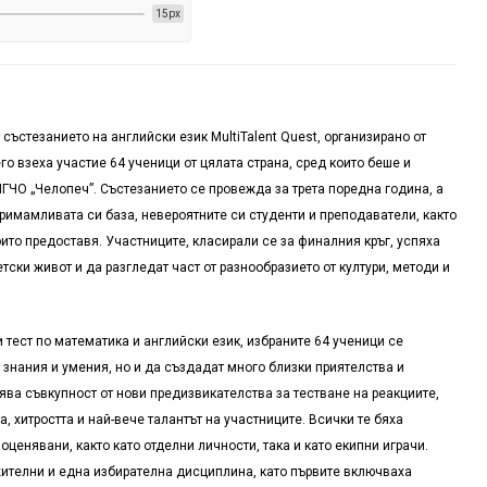
15px
от състезанието на английски език
MultiTalent Quest,
организирано от
о взеха участие 64 ученици от цялата страна, сред които беше и
ПГЧО „Челопеч”. Състезанието се провежда за трета поредна година, а
примамливата си база, невероятните си студенти и преподаватели, както
ито предоставя. Участниците, класирали се за финалния кръг, успяха
ски живот и да разгледат част от разнообразието от култури, методи и
тест по математика и английски език, избраните 64 ученици се
 знания и умения, но и да създадат много близки приятелства и
ва съвкупност от нови предизвикателства за тестване на реакциите,
а, хитростта и най-вече талантът на участниците. Всички те бяха
оценявани, както като отделни личности, така и като екипни играчи.
жителни и една избирателна дисциплина, като първите включваха