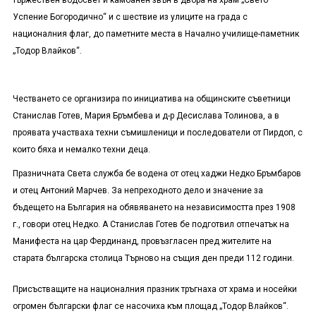
тържествен водосвет и камбанен звън в двора на храм „Свето
Успение Богородично“ и с шествие из улиците на града с
националния флаг, до паметните места в Начално училище-паметник
„Тодор Влайков“.
Честването се организира по инициатива на общинските съветници
Станислав Готев, Мария Бръмбева и д-р Десислава Толинова, а в
проявата участваха техни съмишленици и последователи от Пирдоп, с
които бяха и немалко техни деца.
Празничната Света служба бе водена от отец хаджи Недко Бръмбаров
и отец Антоний Марчев. За непреходното дело и значение за
бъдещето на България на обявяването на независимостта през 1908
г., говори отец Недко. А Станислав Готев бе подготвил отпечатък на
Манифеста на цар Фердинанд, провъзгласен пред жителите на
старата българска столица Търново на същия ден преди 112 години.
Присъстващите на националния празник тръгнаха от храма и носейки
огромен български флаг се насочиха към площад „Тодор Влайков“.