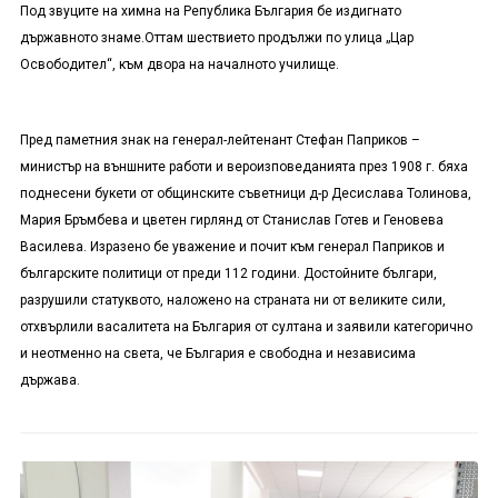
Под звуците на химна на Република България бе издигнато
държавното знаме.Оттам шествието продължи по улица „Цар
Освободител“, към двора на началното училище.
Пред паметния знак на генерал-лейтенант Стефан Паприков –
министър на външните работи и вероизповеданията през 1908 г. бяха
поднесени букети от общинските съветници д-р Десислава Толинова,
Мария Бръмбева и цветен гирлянд от Станислав Готев и Геновева
Василева. Изразено бе уважение и почит към генерал Паприков и
българските политици от преди 112 години. Достойните българи,
разрушили статуквото, наложено на страната ни от великите сили,
отхвърлили васалитета на България от султана и заявили категорично
и неотменно на света, че България е свободна и независима
държава.