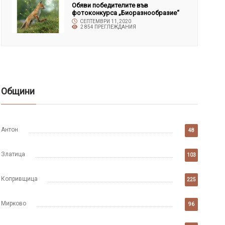
Обяви победителите във
фотоконкурса „Биоразнообразие“
СЕПТЕМВРИ 11, 2020
2 854 ПРЕГЛЕЖДАНИЯ
Общини
Антон
48
Златица
103
Копривщица
225
Мирково
96