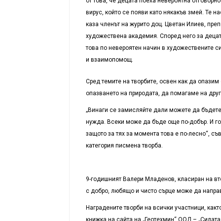
от това, че децата поеха невероятна отговорнос
вирус, който се появи като някакъв змей. Те н
каза членът на журито доц. Цветан Илиев, пре
художествена академия. Според него за децат
това по невероятен начин в художествените си
и взаимопомощ.
Сред темите на творбите, освен как да опазим 
опазването на природата, да помагаме на други
„Винаги се замисляйте дали можете да бъдете 
нужда. Все­ки може да бъде още по-добър. И го 
защото за тях за момента това е по-лесно“, с
категория писмена творба.
9-годишният Валери Младенов, класиран на втор
с добро, любящо и чисто сърце може да напра­в
Наградените творби на всички участници, какт
книжка на сайта на „Геотехмин“ ООД – „Силата 