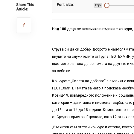
Share This
Font size:
12px
Article:
Над 100 деца се включиха в първия е-конкурс,
Струва си да си добър. Доброто е най-голямата
внуците на служителите от Група ГЕОТЕХМИН, уч
щастието е в това да се помага на другите и 
за себе си.
Конкурсът „Силата на доброто“ е първият е-кон
ГЕОТЕХМИН. Темата за него я подсказа необич
Ковид-19, извънредното положение и социална
категории – дигитална и писмена творба, като р
до 13 г. и от 14 до 18 години. Компетентно и 
от Средногорието и Етрополе, като 12 от тях са
„Възхитен съм от този конкурс и от това, коет