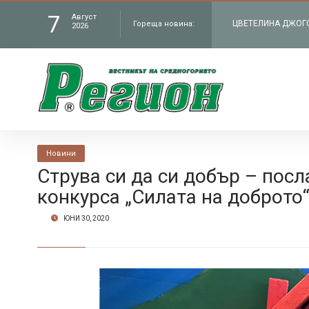
7
Август
Гореща новина:
ЧИТАЛИЩЕТО В СЕЛ
2026
„Работилницата на
КМЕТЪТ НА ОБЩИНА
администрация въ
В БУНТОВНОТО СЕЛ
Новини
Петрич
ЦВЕТЕЛИНА ДЖОГОЛ
Струва си да си добър – посл
конкурса „Силата на доброто
филм „Братя“ по Н
ЮНИ 30, 2020