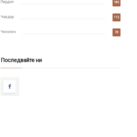
Пирдоп
185
Чавдар
112
Челопеч
78
Последвайте ни