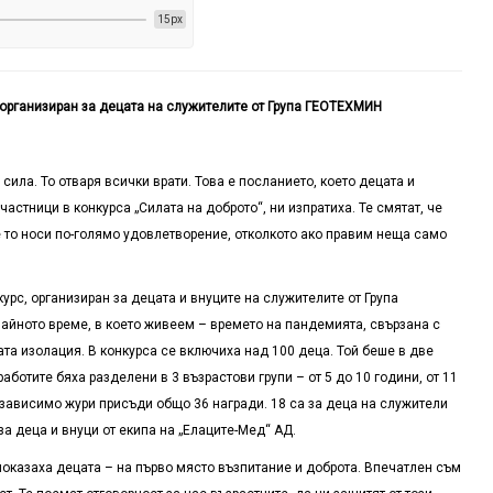
15px
 организиран за децата на служителите от Група ГЕОТЕХМИН
 сила. То отваря всички врати. Това е посланието, което децата и
астници в конкурса „Силата на доброто“, ни изпратиха. Те смятат, че
че то носи по-голямо удовлетворение, отколкото ако правим неща само
курс, организиран за децата и внуците на служителите от Група
айното време, в което живеем – времето на пандемията, свързана с
та изолация. В конкурса се включиха над 100 деца. Той беше в две
аботите бяха разделени в 3 възрастови групи – от 5 до 10 години, от 11
независимо жури присъди общо 36 награди. 18 са за деца на служители
 за деца и внуци от екипа на „Елаците-Мед“ АД.
о показаха децата – на първо място възпитание и доброта. Впечатлен съм