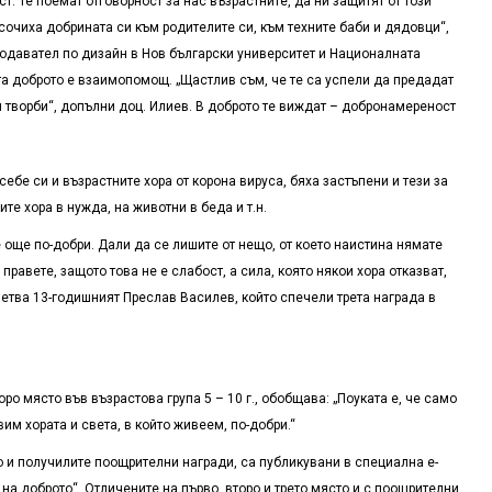
т. Те поемат отговорност за нас възрастните, да ни защитят от този
асочиха добрината си към родителите си, към техните баби и дядовци“,
подавател по дизайн в Нов български университет и Националната
а доброто е взаимопомощ. „Щастлив съм, че те са успели да предадат
 творби“, допълни доц. Илиев. В доброто те виждат – добронамереност
себе си и възрастните хора от корона вируса, бяха застъпени и тези за
те хора в нужда, на животни в беда и т.н.
още по-добри. Дали да се лишите от нещо, от което наистина нямате
правете, защото това не е сла­бост, а сила, която някои хора отказват,
ъветва 13-годишният Преслав Василев, който спечели трета награда в
о място във възрастова група 5 – 10 г., обобщава: „Поуката е, че само
им хората и света, в който живеем, по-добри.“
о и получилите поощрителни награди, са публикувани в специална е-
на доброто“. Отличените на първо, второ и трето място и с поощрителни