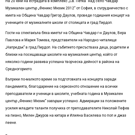
На 20 юни на естрадата в комплекс „Св. Петка” над село Чавдар
Музикален център „Феникс Мюзик 2012” от София, в сътрудничество с
кмета на Община Чавдар Григор Даулов, проведе годишния концерт на
учениците от музикалните школи от столицата и град Пирдоп.
Гости на спектакъла бяха кметът на Община Чавдар г-н Даулов, Вера
Павлова и Мария Томева, представители на Народно читалище
„Напредък” в град Пирдоп. На събитието присъстваха деца, родители и
близки на посещаващи школите на музикалния център, който от
няколко години развива успешна творческа дейност в района на
Средногорието.
Въпреки по-малкото време за подготовката на концерта заради
пандемията, благодарение на сериозното отношение на всички
преподаватели и ученици в школите, учебната година в Музикален
център „Феникс Мюзик” завърши успешно. Адмирации за положените
усилия младите таланти получиха от преподавателите Николай Пефев
на пиано, Милен Джуров на китара и Илияна Василева по поп и джаз
пеене.