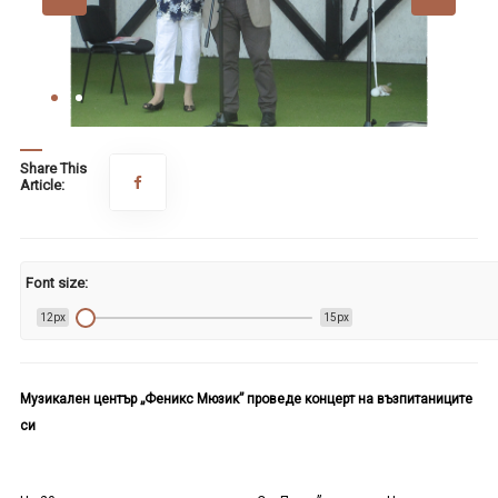
Share This
Article:
Font size:
12px
15px
Музикален център „Феникс Мюзик” проведе концерт на възпитаниците
си