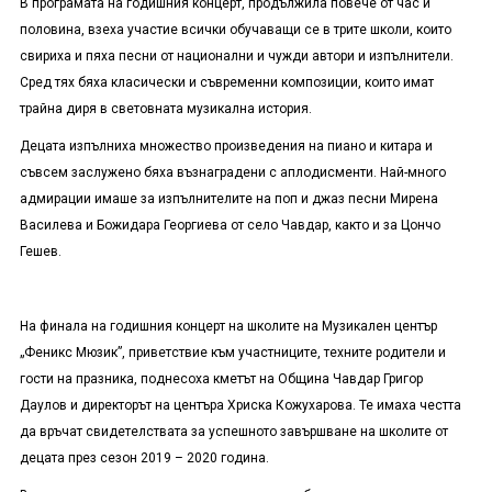
В програмата на годишния концерт, продължила повече от час и
половина, взеха участие всички обучаващи се в трите школи, които
свириха и пяха песни от национални и чужди автори и изпълнители.
Сред тях бяха класически и съвременни композиции, които имат
трайна диря в световната музикална история.
Децата изпълниха множество произведения на пиано и китара и
съвсем заслужено бяха възнаградени с аплодисменти. Най-много
адмирации имаше за изпълнителите на поп и джаз песни Мирена
Василева и Божидара Георгиева от село Чавдар, както и за Цончо
Гешев.
На финала на годишния концерт на школите на Музикален център
„Феникс Мюзик”, приветствие към участниците, техните родители и
гости на празника, поднесоха кметът на Община Чавдар Григор
Даулов и директорът на центъра Хриска Кожухарова. Те имаха честта
да връчат свидетелствата за успешното завършване на школите от
децата през сезон 2019 – 2020 година.