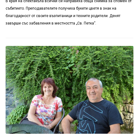
В края на спектакъла всички си направиха обща снимка за спомен от
събитието. Преподавателите получиха букети цветя в знак на
благодарност от своите възпитаници и техните родители. Денят
завърши със забавления в местността „Св. Петка”.