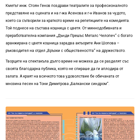
Кметът инж. Стоян Генов поздрави театралите за професионалното
представяне на сцената и на г-жа Асенова и г-н Иванов за чудото,
което са сътворили за краткото време на репетициите на комедията.
Той поднесе на състава кошница с цветя. От миннодобивната и
преработвателна компания „Дънди Прешъс Металс Челопеч“ с богато
аранжирана с цветя кошница зарадва актьорите Ани Шопова –
ръководител на отдел „Връзки с обществеността“ на дружеството.
Творците на спектакъла дълго време не можеха да се разделят със
своята благодарна публика, която не спираше да ги аплодира от
залата. А краят на всичкото това удоволствие бе обичаната от
мнозина песен на Тони Димитрова „Балкански синдром“.