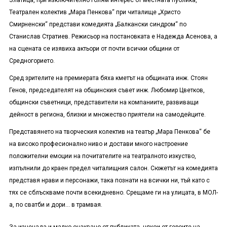
Златица, при изключително голям интерес от местната публика,
Театрален колектив „Мара Пенкова“ при читалище „Христо
Смирненски“ представи комедията „Балкански синдром“ по
Станислав Стратиев. Режисьор на постановката е Надежда Асенова, а
на сцената се изявиха актьори от почти всички общини от
Средногорието.
Сред зрителите на премиерата бяха кметът на общината инж. Стоян
Генов, председателят на общинския съвет инж. Любомир Цветков,
общински съветници, представители на компаниите, развиващи
дейност в региона, близки и множество приятели на самодейците.
Представянето на творческия колектив на театър „Мара Пенкова“ бе
на високо професионално ниво и достави много настроение
положителни емоции на почитателите на театралното изкуство,
изпълнили до краен предел читалищния салон. Сюжетът на комедията
представя нрави и персонажи, така познати на всички ни, тъй като с
тях се сблъскваме почти всекидневно. Срещаме ги на улицата, в МОЛ-
а, по сватби и дори… в трамвая.