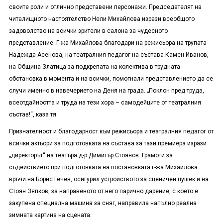
своите роли и отлично представени персонажи. Председателят на
читалищното настоятелство Нели Михайлова изрази всеобщото
задоволство на всички зрители в салона за чудесното
представление. Г-жа Михайлова благодари на режисьора на трупата
Надежда Асенова, на театралния педагог на състава Камен Иванов,
на Община Златица за подкрепата на колектива в трудната
обстановка в момента и на всички, помогнали представлението да се
случи именно в навечерието на Деня на града. „Поклон пред труда,
всеотдайността и труда на тези хора – самодейците от театралния
състав!“, каза тя.
Признателност и благодарност към режисьора и театралния педагог от
всички актьори за подготовката на състава за тази премиера изрази
„директорът“ на театъра д-р Димитър Стоянов. Грамоти за
съдействието при подготовката на постановката г-жа Михайлова
връчи на Борис Гечев, осигурил устройството за сценичен пушек и на
Стоян Зяпков, за направеното от него парично дарение, с което е
закупена специална машина за сняг, направила напълно реална
зимната картина на сцената.