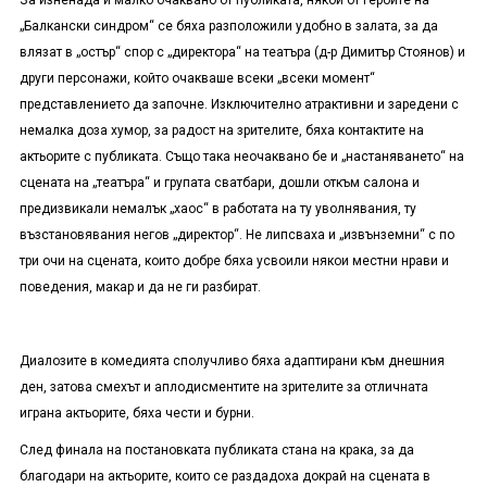
За изненада и малко очаквано от публиката, някои от героите на
„Балкански синдром“ се бяха разположили удобно в залата, за да
влязат в „остър“ спор с „директора“ на театъра (д-р Димитър Стоянов) и
други персонажи, който очакваше всеки „всеки момент“
представлението да започне. Изключително атрактивни и заредени с
немалка доза хумор, за радост на зрителите, бяха контактите на
актьорите с публиката. Също така неочаквано бе и „настаняването“ на
сцената на „театъра“ и групата сватбари, дошли откъм салона и
предизвикали немалък „хаос“ в работата на ту уволнявания, ту
възстановявания негов „директор“. Не липсваха и „извънземни“ с по
три очи на сцената, които добре бяха усвоили някои местни нрави и
поведения, макар и да не ги разбират.
Диалозите в комедията сполучливо бяха адаптирани към днешния
ден, затова смехът и аплодисментите на зрителите за отличната
играна актьорите, бяха чести и бурни.
След финала на постановката публиката стана на крака, за да
благодари на актьорите, които се раздадоха докрай на сцената в