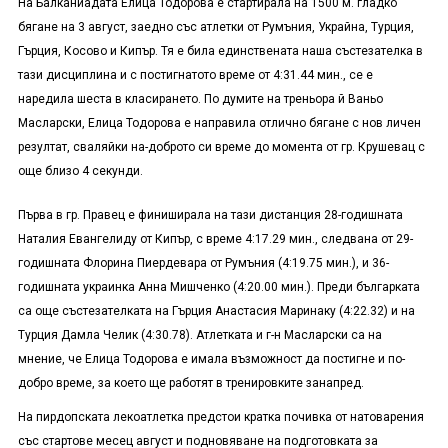
На Балканиадата Елица Тодорова е стартирала на 1500 м. гладко
бягане на 3 август, заедно със атлетки от Румъния, Украйна, Турция,
Гърция, Косово и Кипър. Тя е била единствената наша състезателка в
тази дисциплина и с постигнатото време от 4:31.44 мин., се е
наредила шеста в класирането. По думите на треньора й Ваньо
Масларски, Елица Тодорова е направила отлично бягане с нов личен
резултат, сваляйки на-доброто си време до момента от гр. Крушевац с
още близо 4 секунди.
Първа в гр. Правец е финиширала на тази дистанция 28-годишната
Наталия Евангелиду от Кипър, с време 4:17.29 мин., следвана от 29-
годишната Флорина Пиердевара от Румъния (4:19.75 мин.), и 36-
годишната украинка Анна Мишченко (4:20.00 мин.). Преди българката
са още състезателката на Гърция Анастасия Маринаку (4:22.32) и на
Турция Дамла Челик (4:30.78). Атлетката и г-н Масларски са на
мнение, че Елица Тодорова е имала възможност да постигне и по-
добро време, за което ще работят в тренировките занапред.
На пирдопската лекоатлетка предстои кратка почивка от натоварения
със стартове месец август и подновяване на подготовката за