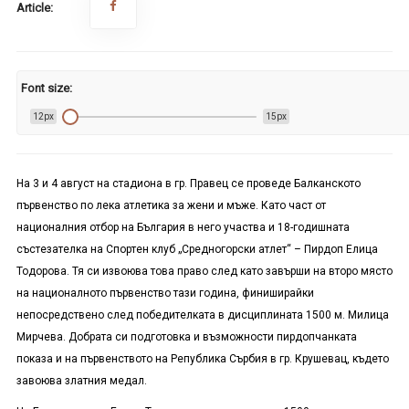
Article:
Font size:
12px
15px
На 3 и 4 август на стадиона в гр. Правец се проведе Балканското
първенство по лека атлетика за жени и мъже. Като част от
националния отбор на България в него участва и 18-годишната
състезателка на Спортен клуб „Средногорски атлет“ – Пирдоп Елица
Тодорова. Тя си извоюва това право след като завърши на второ място
на националното първенство тази година, финиширайки
непосредствено след победителката в дисциплината 1500 м. Милица
Мирчева. Добрата си подготовка и възможности пирдопчанката
показа и на първенството на Република Сърбия в гр. Крушевац, където
завоюва златния медал.