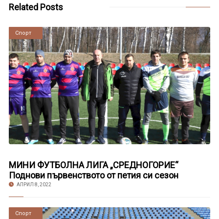
Related Posts
Новини
Спорт
МИНИ ФУТБОЛНА ЛИГА „СРЕДНОГОРИЕ“
Поднови първенството от петия си сезон
АПРИЛ 8, 2022
Новини
Спорт