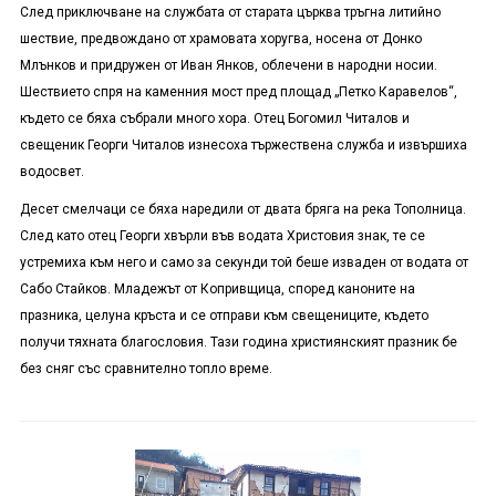
След приключване на службата от старата църква тръгна литийно
шествие, предвождано от храмовата хоругва, носена от Донко
Млънков и придружен от Иван Янков, облечени в народни носии.
Шествието спря на каменния мост пред площад „Петко Каравелов“,
където се бяха събрали много хора. Отец Богомил Читалов и
свещеник Георги Читалов изнесоха тържествена служба и извършиха
водосвет.
Десет смелчаци се бяха наредили от двата бряга на река Тополница.
След като отец Георги хвърли във водата Христовия знак, те се
устремиха към него и само за секунди той беше изваден от водата от
Сабо Стайков. Младежът от Копривщица, според каноните на
празника, целуна кръста и се отправи към свещениците, където
получи тяхната благословия. Тази година християнският празник бе
без сняг със сравнително топло време.