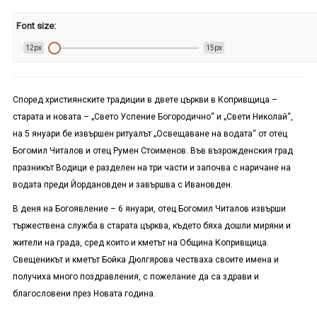
Font size:
12px
15px
Според християнските традиции в двете църкви в Копривщица –
старата и новата – „Свето Успение Богородично“ и „Свети Николай“,
на 5 януари бе извършен ритуалът „Освещаване на водата“ от отец
Богомил Читалов и отец Румен Стоименов. Във възрожденския град
празникът Водици е разделен на три части и започва с наричане на
водата преди Йордановден и завършва с Ивановден.
В деня на Богоявление – 6 януари, отец Богомил Читалов извърши
тържествена служба в старата църква, където бяха дошли миряни и
жители на града, сред които и кметът на Община Копривщица.
Свещеникът и кметът Бойка Дюлгярова честваха своите имена и
получиха много поздравления, с пожелание да са здрави и
благословени през Новата година.