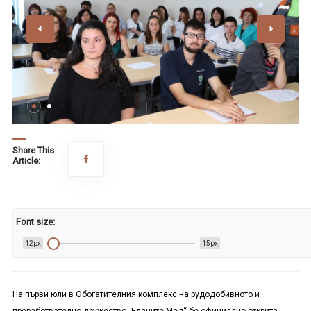
Share This
Article:
Font size:
12px
15px
На първи юли в Обогатителния комплекс на рудодобивното и