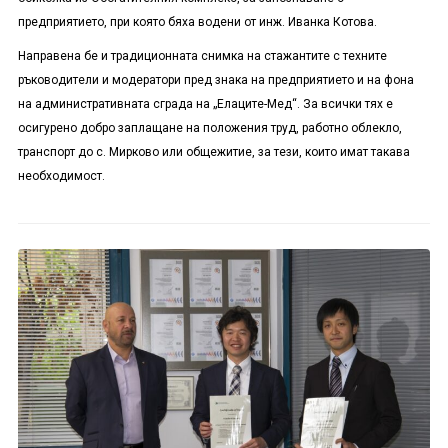
предприятието, при която бяха водени от инж. Иванка Котова.
Направена бе и традиционната снимка на стажантите с техните
ръководители и модератори пред знака на предприятието и на фона
на административната сграда на „Елаците-Мед“. За всички тях е
осигурено добро заплащане на положения труд, работно облекло,
транспорт до с. Мирково или общежитие, за тези, които имат такава
необходимост.