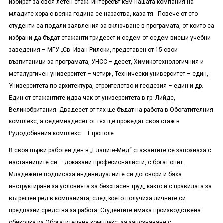
избират за своя летен стаж. Интересът към нашата компания на
младите хора с всяка година се нараства, каза тя. Повече от сто
студенти са подали заявления за включване в програмата, от които са
избрани да бъдат стажанти тридесет и седем от седем висши учебни
заведения – МГУ „Св. Иван Рилски, представен от 15 свои
възпитаници за програмата, УНСС – десет, Химикотехнологичния и
металургичен университет – четири, Технически университет – един,
Университета по архитектура, строителство и геодезия – един и др.
Един от стажантите идва чак от университета в гр. Лийдс,
Великобритания. Двадесет от тях ще бъдат на работа в Обогатителния
комплекс, а седемнадесет от тях ще проведат своя стаж в
Рудодобивния комплекс – Етрополе.
В своя първи работен ден в „Елаците-Мед“ стажантите се запознаха с
наставниците си – доказани професионалисти, с богат опит.
Младежите подписаха индивидуалните си договори и бяха
инструктирани за условията за безопасен труд, както и с правилата за
вътрешен ред в компанията, след което получиха личните си
предпазни средства за работа. Студентите имаха производствена
обиколка из Обогатителния комплекс, за запознаване с