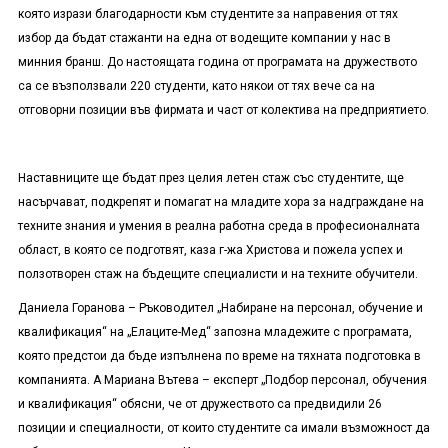
която изрази благодарности към студентите за направения от тях
избор да бъдат стажанти на една от водещите компании у нас в
минния бранш. До настоящата година от програмата на дружеството
са се възползвали 220 студенти, като някои от тях вече са на
отговорни позиции във фирмата и част от колектива на предприятието.
Наставниците ще бъдат през целия летен стаж със студентите, ще
насърчават, подкрепят и помагат на младите хора за надграждане на
техните знания и умения в реална работна среда в професионалната
област, в която се подготвят, каза г-жа Христова и пожела успех и
ползотворен стаж на бъдещите специалисти и на техните обучители.
Даниела Горанова – Ръководител „Набиране на персонал, обучение и
квалификация“ на „Елаците-Мед“ запозна младежите с програмата,
която предстои да бъде изпълнена по време на тяхната подготовка в
компанията. А Мариана Вътева – експерт „Подбор персонал, обучения
и квалификация“ обясни, че от дружеството са предвидили 26
позиции и специалности, от които студентите са имали възможност да