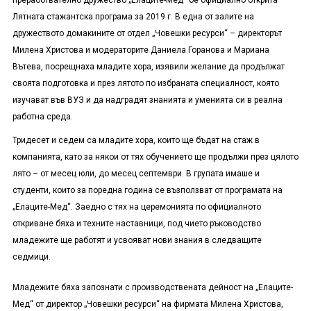
преработвателно дружество „Елаците-Мед“ бе официално открита
Лятната стажантска програма за 2019 г. В една от залите на
дружеството домакините от отдел „Човешки ресурси“ – директорът
Милена Христова и модераторите Даниела Горанова и Мариана
Вътева, посрещнаха младите хора, изявили желание да продължат
своята подготовка и през лятото по избраната специалност, която
изучават във ВУЗ и да надградят знанията и уменията си в реална
работна среда.
Тридесет и седем са младите хора, които ще бъдат на стаж в
компанията, като за някои от тях обучението ще продължи през цялото
лято – от месец юли, до месец септември. В групата имаше и
студенти, които за поредна година се възползват от програмата на
„Елаците-Мед“. Заедно с тях на церемонията по официалното
откриване бяха и техните наставници, под чието ръководство
младежите ще работят и усвояват нови знания в следващите
седмици.
Младежите бяха запознати с производствената дейност на „Елаците-
Мед“ от директор „Човешки ресурси“ на фирмата Милена Христова,