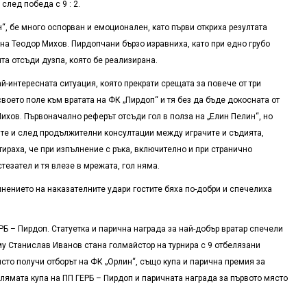
 след победа с 9 : 2.
, бе много оспорван и емоционален, като първи откриха резултата
 на Теодор Михов. Пирдопчани бързо изравниха, като при едно грубо
та отсъди дузпа, която бе реализирана.
й-интересната ситуация, която прекрати срещата за повече от три
 своето поле към вратата на ФК „Пирдоп“ и тя без да бъде докосната от
Михов. Първоначално реферът отсъди гол в полза на „Елин Пелин“, но
ите и след продължителни консултации между играчите и съдията,
ираха, че при изпълнение с ръка, включително и при странично
стезател и тя влезе в мрежата, гол няма.
ълнението на наказателните удари гостите бяха по-добри и спечелиха
Б – Пирдоп. Статуетка и парична награда за най-добър вратар спечели
у Станислав Иванов стана голмайстор на турнира с 9 отбелязани
ясто получи отборът на ФК „Орлин“, също купа и парична премия за
олямата купа на ПП ГЕРБ – Пирдоп и паричната награда за първото място