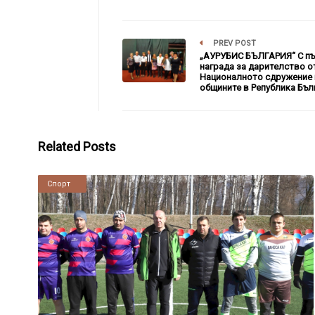
PREV POST
„АУРУБИС БЪЛГАРИЯ“ С п
награда за дарителство о
Националното сдружение 
общините в Република Бъл
Related Posts
Новини
Спорт