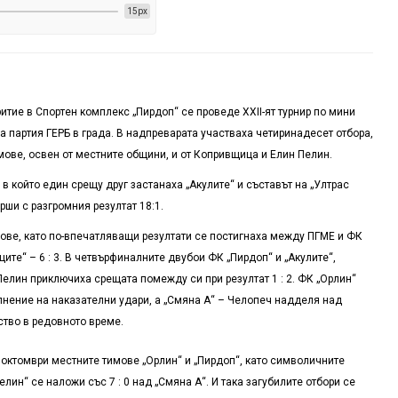
15px
критие в Спортен комплекс „Пирдоп“ се проведе
XXII
-ят турнир по мини
а партия ГЕРБ в града. В надпреварата участваха четиринадесет отбора,
имове, освен от местните общини, и от Копривщица и Елин Пелин.
в който един срещу друг застанаха „Акулите“ и съставът на „Ултрас
рши с разгромния резултат 18:1.
ове, като по-впечатляващи резултати се постигнаха между ПГМЕ и ФК
ците“ – 6 : 3. В четвърфиналните двубои ФК „Пирдоп“ и „Акулите“,
н Пелин приключиха срещата помежду си при резултат 1 : 2. ФК „Орлин“
ълнение на наказателни удари, а „Смяна А“ – Челопеч надделя над
ство в редовното време.
 октомври местните тимове „Орлин“ и „Пирдоп“, като символичните
Пелин“ се наложи със 7 : 0 над „Смяна А“. И така загубилите отбори се