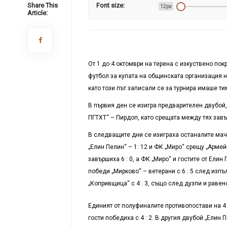
Share This
Font size:
12px
Article:
От 1 до 4 октомври на терена с изкуствено по
футбол за купата на общинската организация н
като този път записали се за турнира имаше т
В първия ден се изигра предварителен двубой, 
ПГТХТ“ – Пирдоп, като срещата между тях завъ
В следващите дни се изиграха останалите мач
„Елин Пелин“ – 1: 12 и ФК „Миро“ срещу „Армей
завършиха 6 : 0, а ФК „Миро“ и гостите от Ели
победи „Мирково“ – ветерани с 6 : 5 след изп
„Копривщица“ с 4 : 3, също след дузпи и равен
Единият от полуфиналите противопостави на 4
гости победиха с 4 : 2. В другия двубой „Елин 