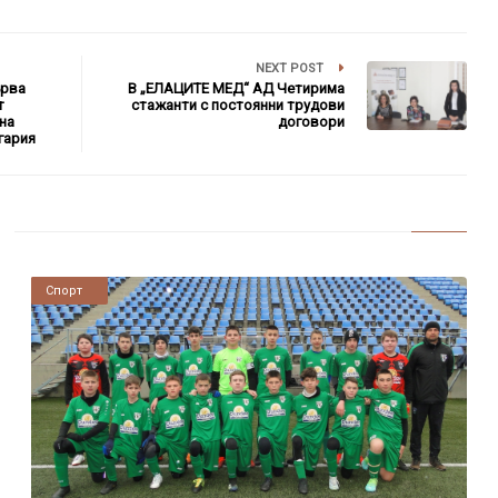
NEXT POST
ърва
В „ЕЛАЦИТЕ МЕД“ АД Четирима
т
стажанти с постоянни трудови
на
договори
гария
Новини
Спорт