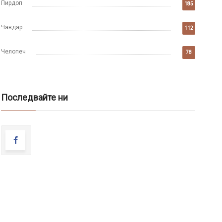
Пирдоп
185
Чавдар
112
Челопеч
78
Последвайте ни