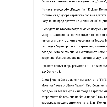
бориха за третото място, заслужено от „Орлин“,
Финалът между „ФК „Пирдоп“ и ФК „Елин Пелин“
гостите, след добре изработен гол във вратата
нарушение пред вратата на „Елин Пелин“ съдия
В средата на второто полувреме се получи и на
минути. Вратарят на гостите хвърли топката от
някои от играчите влетя в мрежата на Теодор 
последва бурен протест от страна на домакин
попадението бе отменено. По трибуните комент
хвърляне, без докосване на топката от друг съ
Срещата завърши при резултат 1 : 1, а при изп
двубоя с 4 : 3.
След финала бяха връчени наградите на ПП ГЕР
Момчил Пачев от „Елин Пелин“. Съотборникът м
попадения. Малка купа и награда за третото м
второ място бе връчена на ФК „Пирдоп“. Най-г
завоюваха представителите на гр. Елин Пелин.