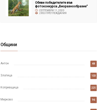
Обяви победителите във
фотоконкурса „Биоразнообразие“
СЕПТЕМВРИ 11, 2020
2 853 ПРЕГЛЕЖДАНИЯ
Общини
Антон
48
Златица
103
Копривщица
225
Мирково
96