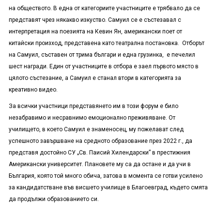
на обществото. В една от категориите участниците е трябвало да се
представят чрез някакво изкуство. Самуил се е състезавал с
интерпретация на поезията на Кевин Ян, американски поет от
китайски произход, представена като театрална постановка. Отборът
на Самуил, съставен от трима българи и една грузинка, е печелил
шест награди. Един от участниците в отбора е заел първото място в
цялото състезание, а Самуил е станал втори в категорията за
креативно видео.
За всички участници представянето им в този форум е било
незабравимо и несравнимо емоционално преживяване. От
училището, в което Самуил е знаменосец, му п
ожелав
ат
след
успешно
то
завършване на средно
то
образование през 2022
г.
,
да
представя достойно СУ
„
Св. Паисий Хилендарски
”
в престижния
Американски университет.
Плановете му са да остане и да учи в
България, която той много обича, затова в момента се готви усилено
за кандидатстване във висшето училище в Благоевград, където смята
да продължи образованието си.