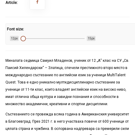
Article:
Font size:
12px
15px
Миналата седмица
Самуил Младенов, ученик от 12
„А“
клас
на
СУ
„
Св.
Паисий Хилендарски
“
– Златица
,
спечели
престижното
второ място
в
международно състезание по английски език за ученици
MultiТalent
Quest
. Това
е
едно
уникално мултидисциплинарно състезание за
ученици от 11-ти клас, които владеят английски език на високо ниво
,
имат отлична обща култура
и завидни
познания и способности в
множество академични, креативни и спортни дисциплини.
Състезанието се п
ровежда всяка година в Американския
у
ниверситет
в
Благоевград. През 2021
г. в него участваха повече от 600 ученици от
цялата страна
и чужбина. В оспорвана надпревара са премерили сили