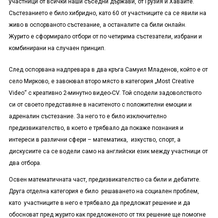
участници от всички наши съседни държави, от Грузия и Хаваите.
Състезанието е било хибридно, като 60 от участниците са се явили на
живо в оспорваното състезание, а останалите са били онлайн.
Журито е сформирало отбори от по четирима състезатели, избрани и
комбинирани на случаен принцип.
След оспорвана надпревара в два кръга Самуил Младенов
, който е от
село Мирково, е завоювал
второ място в категория
„
Most Creative
Video
“
с креативно 2-минутно видео-CV.
Той сподели задоволството
си от своето представяне в наситеното с положителни емоции и
адреналин състезание. За него то е било изключително
предизвикателство, в което е трябвало да покаже познания и
интереси в различни сфери – математика, изкуство, спорт, а
дискусиите са се водели само на английски език между участници от
два отбора.
Освен математичната част, предизвикателство са били и дебатите.
Друга отделна категория е било решаването на социален проблем,
като участниците в него е трябвало да предложат решение и да
обосноват пред журито как предложеното от тях решение ще помогне