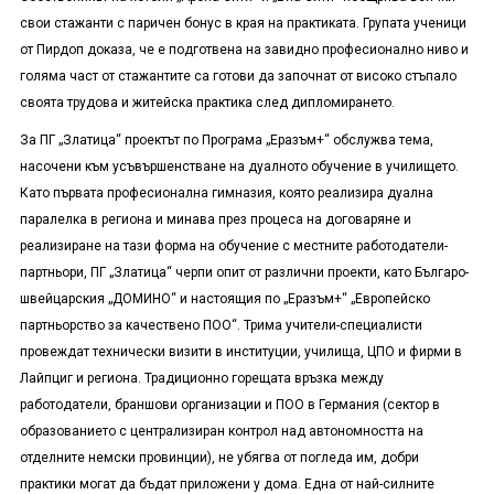
свои стажанти с паричен бонус в края на практиката. Групата ученици
от Пирдоп доказа, че е подготвена на завидно професионално ниво и
голяма част от стажантите са готови да започнат от високо стъпало
своята трудова и житейска практика след дипломирането.
За ПГ „Златица“ проектът по Програма „Еразъм+“ обслужва тема,
насочени към усъвършенстване на дуалното обучение в училището.
Като първата професионална гимназия, която реализира дуална
паралелка в региона и минава през процеса на договаряне и
реализиране на тази форма на обучение с местните работодатели-
партньори, ПГ „Златица“ черпи опит от различни проекти, като Българо-
швейцарския „ДОМИНО“ и настоящия по „Еразъм+“ „Европейско
партньорство за качествено ПОО“. Трима учители-специалисти
провеждат технически визити в институции, училища, ЦПО и фирми в
Лайпциг и региона. Традиционно горещата връзка между
работодатели, браншови организации и ПОО в Германия (сектор в
образованието с централизиран контрол над автономността на
отделните немски провинции), не убягва от погледа им, добри
практики могат да бъдат приложени у дома. Една от най-силните