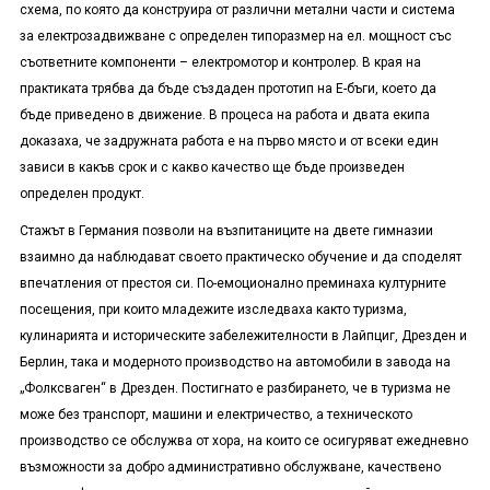
схема, по която да конструира от различни метални части и система
за електрозадвижване с определен типоразмер на ел. мощност със
съответните компоненти – електромотор и контролер. В края на
практиката трябва да бъде създаден прототип на Е-бъги, което да
бъде приведено в движение. В процеса на работа и двата екипа
доказаха, че задружната работа е на първо място и от всеки един
зависи в какъв срок и с какво качество ще бъде произведен
определен продукт.
Стажът в Германия позволи на възпитаниците на двете гимназии
взаимно да наблюдават своето практическо обучение и да споделят
впечатления от престоя си. По-емоционално преминаха културните
посещения, при които младежите изследваха както туризма,
кулинарията и историческите забележителности в Лайпциг, Дрезден и
Берлин, така и модерното производство на автомобили в завода на
„Фолксваген“ в Дрезден. Постигнато е разбирането, че в туризма не
може без транспорт, машини и електричество, а техническото
производство се обслужва от хора, на които се осигуряват ежедневно
възможности за добро административно обслужване, качествено