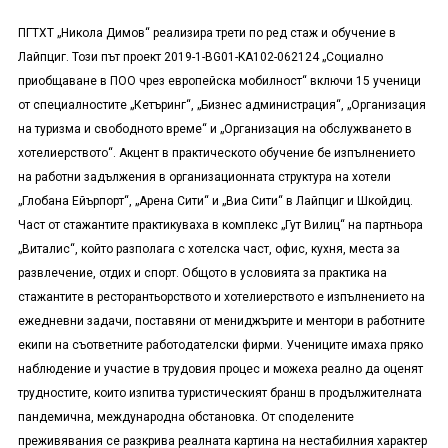
ПГТХТ „Никола Димов“ реализира трети по ред стаж и обучение в
Лайпциг. Този път проект 2019-1-BG01-KA102-062124 „Социално
приобщаване в ПОО чрез европейска мобилност“ включи 15 ученици
от специалностите „Кетъринг“, „Бизнес администрация“, „Организация
на туризма и свободното време“ и „Организация на обслужването в
хотелиерството“. Акцент в практическото обучение бе изпълнението
на работни задължения в организационната структура на хотели
„Глобана Ейърпорт“, „Арена Сити“ и „Виа Сити“ в Лайпциг и Шкойдиц.
Част от стажантите практикуваха в комплекс „Гут Вилиц“ на партньора
„Виталис“, който разполага с хотелска част, офис, кухня, места за
развлечение, отдих и спорт. Общото в условията за практика на
стажантите в ресторантьорството и хотелиерството е изпълнението на
ежедневни задачи, поставяни от мениджърите и ментори в работните
екипи на съответните работодателски фирми. Учениците имаха пряко
наблюдение и участие в трудовия процес и можеха реално да оценят
трудностите, които изпитва туристическият бранш в продължителната
пандемична, международна обстановка. От споделените
преживявания се разкрива реалната картина на нестабилния характер