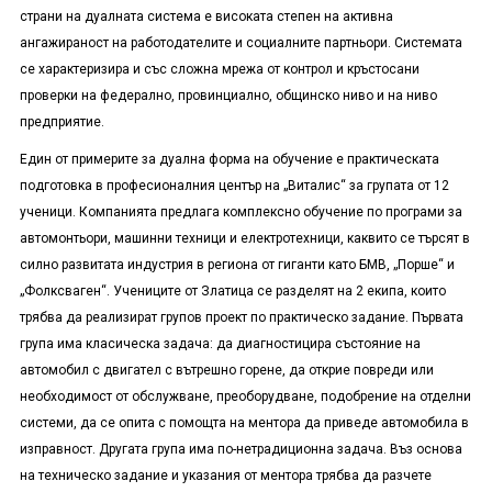
страни на дуалната система е високата степен на активна
ангажираност на работодателите и социалните партньори. Системата
се характеризира и със сложна мрежа от контрол и кръстосани
проверки на федерално, провинциално, общинско ниво и на ниво
предприятие.
Един от примерите за дуална форма на обучение е практическата
подготовка в професионалния център на „Виталис“ за групата от 12
ученици. Компанията предлага комплексно обучение по програми за
автомонтьори, машинни техници и електротехници, каквито се търсят в
силно развитата индустрия в региона от гиганти като БМВ, „Порше“ и
„Фолксваген“. Учениците от Златица се разделят на 2 екипа, които
трябва да реализират групов проект по практическо задание. Първата
група има класическа задача: да диагностицира състояние на
автомобил с двигател с вътрешно горене, да открие повреди или
необходимост от обслужване, преоборудване, подобрение на отделни
системи, да се опита с помощта на ментора да приведе автомобила в
изправност. Другата група има по-нетрадиционна задача. Въз основа
на техническо задание и указания от ментора трябва да разчете