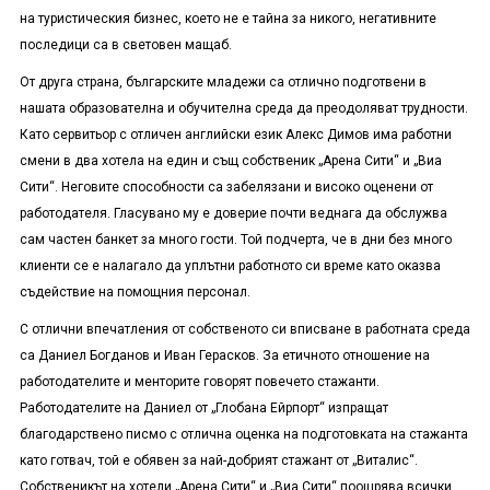
на туристическия бизнес, което не е тайна за никого, негативните
последици са в световен мащаб.
От друга страна, българските младежи са отлично подготвени в
нашата образователна и обучителна среда да преодоляват трудности.
Като сервитьор с отличен английски език Алекс Димов има работни
смени в два хотела на един и същ собственик „Арена Сити“ и „Виа
Сити“. Неговите способности са забелязани и високо оценени от
работодателя. Гласувано му е доверие почти веднага да обслужва
сам частен банкет за много гости. Той подчерта, че в дни без много
клиенти се е налагало да уплътни работното си време като оказва
съдействие на помощния персонал.
С отлични впечатления от собственото си вписване в работната среда
са Даниел Богданов и Иван Герасков. За етичното отношение на
работодателите и менторите говорят повечето стажанти.
Работодателите на Даниел от „Глобана Ейрпорт“ изпращат
благодарствено писмо с отлична оценка на подготовката на стажанта
като готвач, той е обявен за най-добрият стажант от „Виталис“.
Собственикът на хотели „Арена Сити“ и „Виа Сити“ поощрява всички