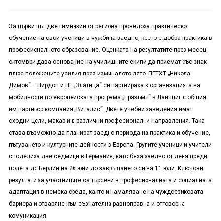
За първи път две гимназии от региона проведоха практическо
обучение на свои ученици в чужбина заедно, което е добра практика в
професионалното образование. Оценката на резултатите през месец
октомври дава основание на училищните екипи да приемат със знак
плюс положените усилия през изминалото лято. ПГТХТ „Никола
Димов“ – Пирдоп и ПГ „Златица“ си партнираха в организацията на
мобилности по европейската програма „Еразъм+“ в Лайпциг с общия
им партньор компания „Виталис“. Двете учебни заведения имат
сходни цели, макар и в различни професионални направления. Така
става възможно да планират заедно периода на практика и обучение,
пътуването и културните дейности в Европа. Групите ученици и учители
споделиха две седмици в Германия, като бяха заедно от деня преди
полета до Берлин на 26 юни до завръщането си на 11 юли. Ключови
резултати за участниците са търсени в професионалната и социалната
адаптация в немска среда, както и намаляване на чуждоезиковата
бариера и отваряне към съзнателна равноправна и отговорна
комуникация.