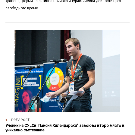
хранене, форми за активна почивка и туристически дейности през
свободното време.
PREV POST
Ученик на СУ „Св. Паисий Хилендарски“ завоюва второ място в
уникално състезание