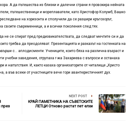
ора. А да пътешества из близки и далечни страни я провокира нейната
ватели, пътешественици и мореплаватели, като Христофор Колумб, Вашко
преследване на хоризонта и сполучили да се разшири кръгозорът,
а своите съвременници, а и всички поколения след тях.
а не се спират пред предизвикателствата, да следват мечтите си и да
оито трябва да преодоляват. Презентацията и разказът на гостенката на
върши с… аплодисменти. Учениците, които бяха на различна възраст и
уги учебни заведения, отрупаха г-жа Захариева с въпроси и останаха
и и напътствия. И, както казаха организаторите от читалище „Христо
а, а във всеки от участниците вече гори авантюристичният дух.
NEXT POST
Я
КРАЙ ПАМЕТНИКА НА СЪВЕТСКИТЕ
 през
ЛЕТЦИ Отново растат пет елхи