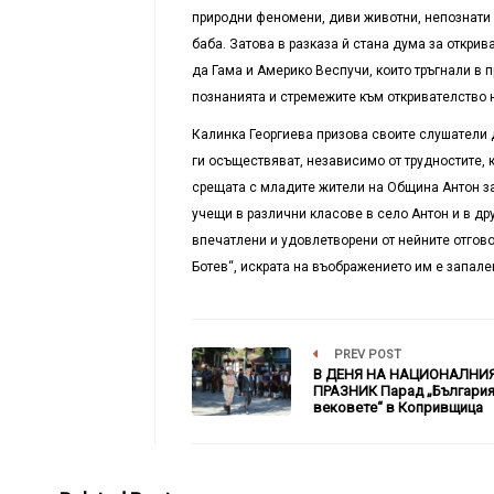
природни феномени, диви животни, непознати х
баба. Затова в разказа й стана дума за откри
да Гама и Америко Веспучи, които тръгнали в 
познанията и стремежите към откривателство н
Калинка Георгиева призова своите слушатели д
ги осъществяват, независимо от трудностите, к
срещата с младите жители на Община Антон за
учещи в различни класове в село Антон и в др
впечатлени и удовлетворени от нейните отговор
Ботев“, искрата на въображението им е запален
PREV POST
В ДЕНЯ НА НАЦИОНАЛНИ
ПРАЗНИК Парад „България
вековете“ в Копривщица