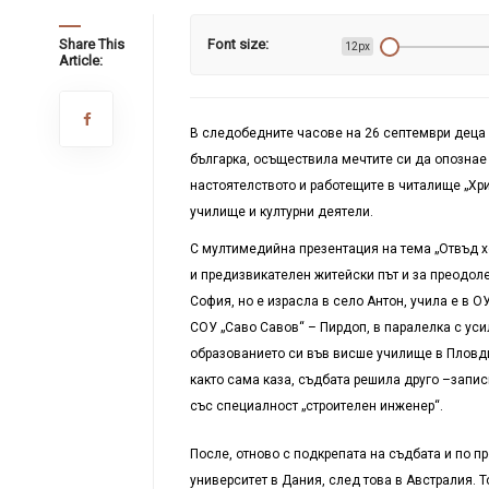
Share This
Font size:
12px
Article:
В следобедните часове на 26 септември деца 
българка, осъществила мечтите си да опознае
настоятелството и работещите в читалище „Хри
училище и културни деятели.
С мултимедийна презентация на тема „Отвъд х
и предизвикателен житейски път и за преодоле
София, но е израсла в село Антон, учила е в О
СОУ „Саво Савов“ – Пирдоп, в паралелка с ус
образованието си във висше училище в Пловдив
както сама каза, съдбата решила друго –запи
със специалност „строителен инженер“.
После, отново с подкрепата на съдбата и по 
университет в Дания, след това в Австралия. 