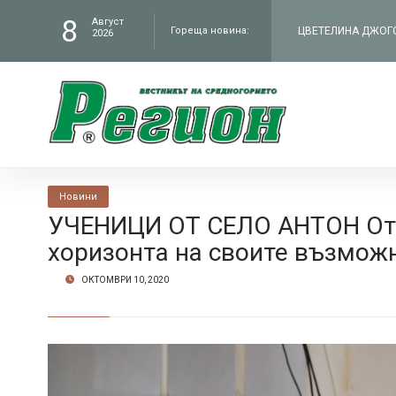
8
Август
Гореща новина:
2026
филм „Братя“ по Н
ЧИТАЛИЩЕТО В СЕЛ
„Работилницата на
КМЕТЪТ НА ОБЩИНА
администрация въ
В БУНТОВНОТО СЕЛ
Новини
УЧЕНИЦИ ОТ СЕЛО АНТОН Отп
хоризонта на своите възмож
Петрич
ОКТОМВРИ 10, 2020