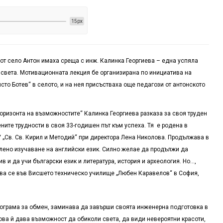
15px
от село Антон имаха среща с инж. Калинка Георгиева – една успяла
 света. Мотивационната лекция бе организирана по инициатива на
сто Ботев“ в селото, и на нея присъстваха още педагози от антонското
оризонта на възможностите“ Калинка Георгиева разказа за своя труден
ните трудности в своя 33-годишен път към успеха. Тя е родена в
У „Св. Св. Кирил и Методий“ при директора Лена Николова. Продължава в
илено изучаване на английски език. Силно желае да продължи да
 и да учи български език и литература, история и археология. Но…,
сва се във Висшето техническо училище „Любен Каравелов“ в София,
програма за обмен, заминава да завърши своята инженерна подготовка в
Това й дава възможност да обиколи света, да види невероятни красоти,