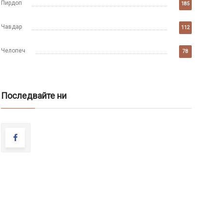
Пирдоп
185
Чавдар
112
Челопеч
78
Последвайте ни