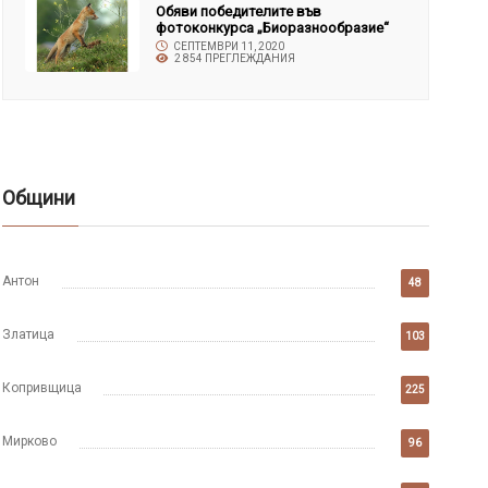
Обяви победителите във
фотоконкурса „Биоразнообразие“
СЕПТЕМВРИ 11, 2020
2 854 ПРЕГЛЕЖДАНИЯ
Общини
Антон
48
Златица
103
Копривщица
225
Мирково
96