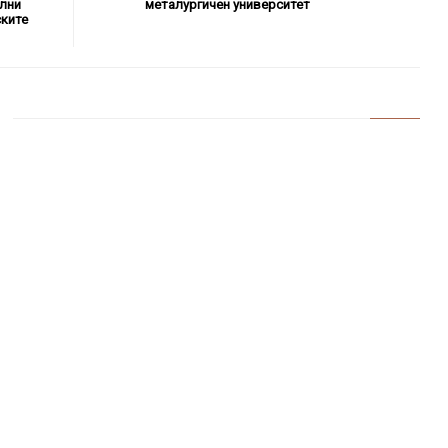
лни
металургичен университет
ските