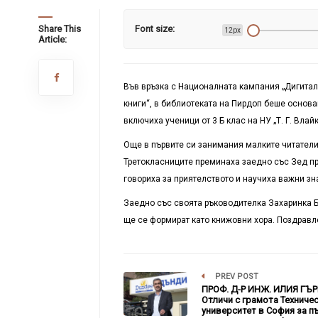
Share This
Font size:
12px
Article:
Във връзка с Националната кампания „Дигитал
книги“, в библиотеката на Пирдоп беше основан
включиха ученици от 3 Б клас на НУ „Т. Г. Влайк
Още в първите си занимания малките читатели 
Третокласниците преминаха заедно със Зед пре
говориха за приятелството и научиха важни зн
Заедно със своята ръководителка Захаринка Б
ще се формират като книжовни хора. Поздравл
PREV POST
ПРОФ. Д-Р ИНЖ. ИЛИЯ ГЪ
Отличи с грамота Техниче
университет в София за п