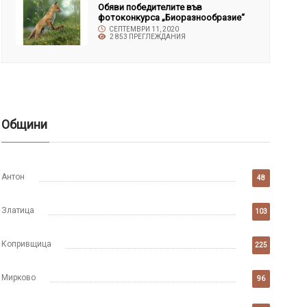
Обяви победителите във
фотоконкурса „Биоразнообразие“
СЕПТЕМВРИ 11, 2020
2 853 ПРЕГЛЕЖДАНИЯ
Общини
Антон
48
Златица
103
Копривщица
225
Мирково
96