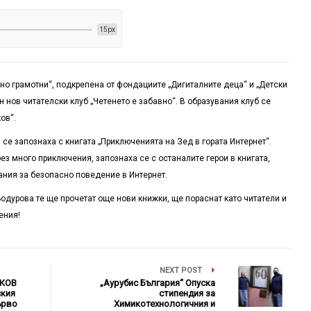
15px
но грамотни“, подкрепена от фондациите „Дигиталните деца“ и „Детски
 нов читателски клуб „Четенето е забавно“. В образувания клуб се
ов“.
се запознаха с книгата „Приключенията на Зед в гората Интернет“.
з много приключения, запознаха се с останалите герои в книгата,
ания за безопасно поведение в Интернет.
одурова те ще прочетат още нови книжки, ще пораснат като читатели и
ения!
NEXT POST
РКОВ
„Аурубис България“ Опуска
ския
стипендия за
ърво
Химикотехнологичния и