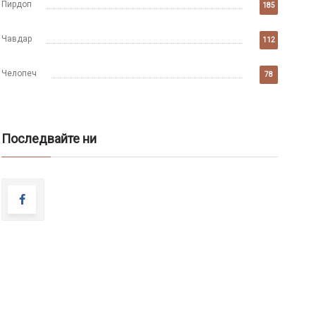
Пирдоп
185
Чавдар
112
Челопеч
78
Последвайте ни