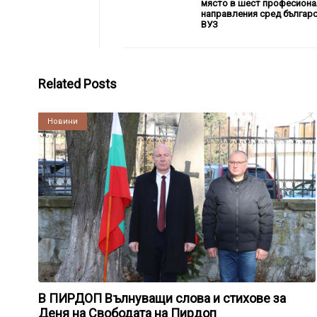
място в шест професиона
направления сред българ
ВУЗ
Related Posts
Култура
Новини
В ПИРДОП Вълнуващи слова и стихове за
Деня на Свободата на Пирдоп