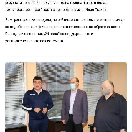
резултати през тази предизвикателна година, както и цялата
техническа общност.“, каза още проф. д-р ижн. Илия Гърков.
Зам.-ректорът пък сподели, че рейтинговата система е мощен стимул
за подобряване на финансирането и качеството на образованието.
Благодари на вестник „24 часа“ за поддържането и
усъвършенстването на системата.