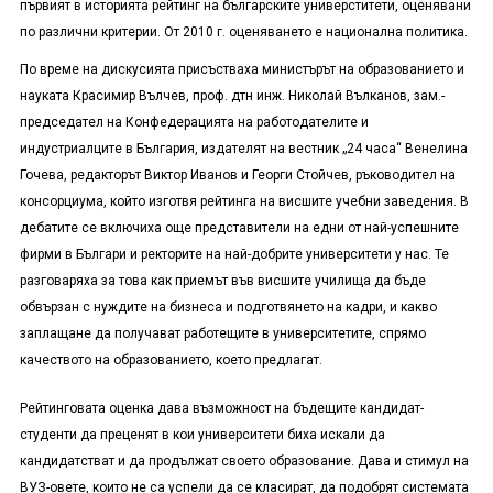
първият в историята рейтинг на българските универститети, оценявани
по различни критерии. От 2010 г. оценяването е национална политика.
По време на дискусията присъстваха министърът на образованието и
науката Красимир Вълчев, проф. дтн инж. Николай Вълканов, зам.-
председател на Конфедерацията на работодателите и
индустриалците в България, издателят на вестник „24 часа“ Венелина
Гочева, редакторът Виктор Иванов и Георги Стойчев, ръководител на
консорциума, който изготвя рейтинга на висшите учебни заведения. В
дебатите се включиха още представители на едни от най-успешните
фирми в Българи и ректорите на най-добрите университети у нас. Те
разговаряха за това как приемът във висшите училища да бъде
обвързан с нуждите на бизнеса и подготвянето на кадри, и какво
заплащане да получават работещите в университетите, спрямо
качеството на образованието, което предлагат.
Рейтинговата оценка дава възможност на бъдещите кандидат-
студенти да преценят в кои университети биха искали да
кандидатстват и да продължат своето образование. Дава и стимул на
ВУЗ-овете, които не са успели да се класират, да подобрят системата