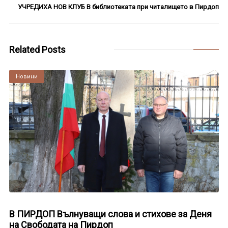
УЧРЕДИХА НОВ КЛУБ В библиотеката при читалището в Пирдоп
Related Posts
Култура
Новини
В ПИРДОП Вълнуващи слова и стихове за Деня
на Свободата на Пирдоп