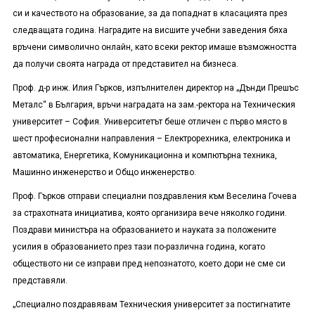
си и качеството на образование, за да попаднат в класацията през
следващата година. Наградите на висшите учебни заведения бяха
връчени символично онлайн, като всеки ректор имаше възможността
да получи своята награда от представител на бизнеса.
Проф. д-р инж. Илия Гърков, изпълнителен директор на „Дънди Прешъс
Металс“ в България, връчи наградата на зам.-ректора на Техническия
университет – София. Университетът беше отличен с първо място в
шест професионални направления – Електрорехника, електроника и
автоматика, Енергетика, Комуникационна и компютърна техника,
Машинно инженерство и Общо инженерство.
Проф. Гърков отправи специални поздравления към Веселина Гочева
за страхотната инициатива, която организира вече няколко години.
Поздрави министъра на образованието и науката за положените
усилия в образованието през тази по-различна година, когато
обществото ни се изправи пред непознатото, което дори не сме си
представяли.
„Специално поздравявам Техническия университет за постигнатите