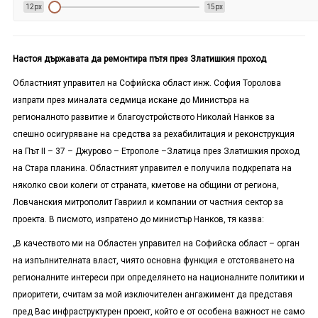
12px
15px
Настоя държавата да ремонтира пътя през Златишкия проход
Областният управител на Софийска област инж. София Торолова
изпрати през миналата седмица искане до Министъра на
регионалното развитие и благоустройството Николай Нанков за
спешно осигуряване на средства за рехабилитация и реконструкция
на Път II – 37 – Джурово – Етрополе –Златица през Златишкия проход
на Стара планина. Областният управител е получила подкрепата на
няколко свои колеги от страната, кметове на общини от региона,
Ловчанския митрополит Гавриил и компании от частния сектор за
проекта. В писмото, изпратено до министър Нанков, тя казва:
„В качеството ми на Областен управител на Софийска област – орган
на изпълнителната власт, чиято основна функция е отстояването на
регионалните интереси при определянето на националните политики и
приоритети, считам за мой изключителен ангажимент да представя
пред Вас инфраструктурен проект, който е от особена важност не само