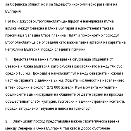
за Софийска област, но и за бъдещото икономическо развитие на
България.
Път II-37 Джурово-Етрополе-Златица-Пирдоп е най-пряката пътна
връзка между Северна и Южна България и единствената такава,
пресичаща Западна Стара планина. Пътят и по-конкретно проходът
Етрополе-Златица се определя като важна пътна артерия на картата на
Република България, поради следните причини:
1. Представлява важна пътна връзка свързваща общините от
Северна и Южна България, като скъсява разстоянието между тях със
средно 100 км. Проходът е най-късият път между северната и южната
част на страната с дължина 27 км. Общата численост на населението
в тези общини е около 1 272 000 жители. Към момента жителите и
общинските администрации на общините от двете страни на прохода
осъществяват слаби културни, търговски и административни контакти,
поради затруднено пътуване и липса на транспорт.
2. Златишкият проход представлява важна стратегическа връзка
между Северна и Южна България, тъй като в добро състояние