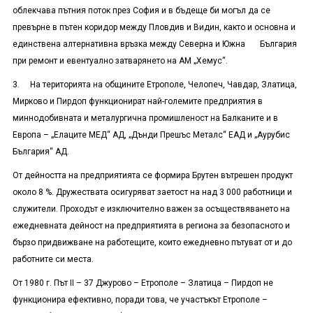
облекчава пътния поток през София и в бъдеще би могъл да се
превърне в пътен коридор между Пловдив и Видин, както и основна и
единствена алтернативна връзка между Северна и Южна България
при ремонт и евентуално затварянето на АМ „Хемус“.
3. На територията на общините Етрополе, Челопеч, Чавдар, Златица,
Мирково и Пирдоп функционират най-големите предприятия в
миннодобивната и металургична промишленост на Балканите и в
Европа – „Елаците МЕД“ АД, „Дънди Прешъс Металс“ ЕАД и „Аурубис
България“ АД.
От дейността на предприятията се формира Брутен вътрешен продукт
около 8 %. Дружествата осигуряват заетост на над 3 000 работници и
служители. Проходът е изключително важен за осъществяването на
ежедневната дейност на предприятията в региона за безопасното и
бързо придвижване на работещите, които ежедневно пътуват от и до
работните си места.
От 1980 г. Път II – 37 Джурово – Етрополе – Златица – Пирдоп не
функционира ефективно, поради това, че участъкът Етрополе –