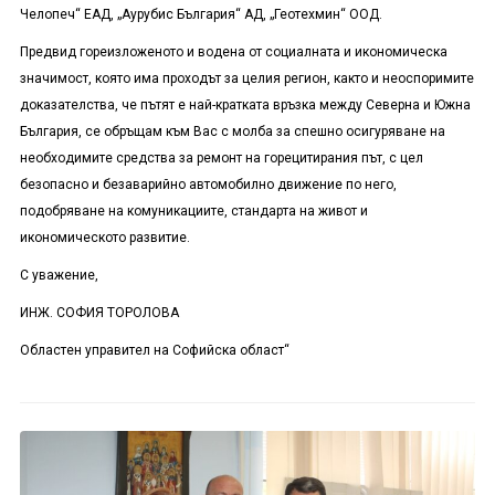
Челопеч“ ЕАД, „Аурубис България“ АД, „Геотехмин“ ООД.
Предвид гореизложеното и водена от социалната и икономическа
значимост, която има проходът за целия регион, както и неоспоримите
доказателства, че пътят е най-кратката връзка между Северна и Южна
България, се обръщам към Вас с молба за спешно осигуряване на
необходимите средства за ремонт на горецитирания път, с цел
безопасно и безаварийно автомобилно движение по него,
подобряване на комуникациите, стандарта на живот и
икономическото развитие.
С уважение,
ИНЖ. СОФИЯ ТОРОЛОВА
Областен управител на Софийска област“