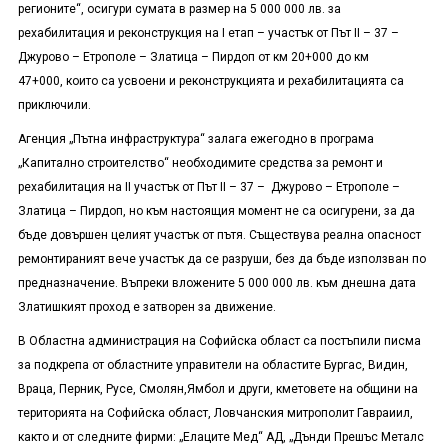
регионите“, осигури сумата в размер на 5 000 000 лв. за
рехабилитация и реконструкция на I етап – участък от Път ІІ – 37 –
Джурово – Етрополе – Златица – Пирдоп от км 20+000 до км
47+000, които са усвоени и реконструкцията и рехабилитацията са
приключили.
Агенция „Пътна инфраструктура“ залага ежегодно в програма
„Капитално строителство“ необходимите средства за ремонт и
рехабилитация на II участък от Път ІІ – 37 – Джурово – Етрополе –
Златица – Пирдоп, но към настоящия момент не са осигурени, за да
бъде довършен целият участък от пътя. Съществува реална опасност
ремонтираният вече участък да се разруши, без да бъде използван по
предназначение. Въпреки вложените 5 000 000 лв. към днешна дата
Златишкият проход е затворен за движение.
В Областна администрация на Софийска област са постъпили писма
за подкрепа от областните управители на областите Бургас, Видин,
Враца, Перник, Русе, Смолян,Ямбол и други, кметовете на общини на
територията на Софийска област, Ловчанския митрополит Гавраиил,
както и от следните фирми: „Елаците Мед“ АД, „Дънди Прешъс Металс