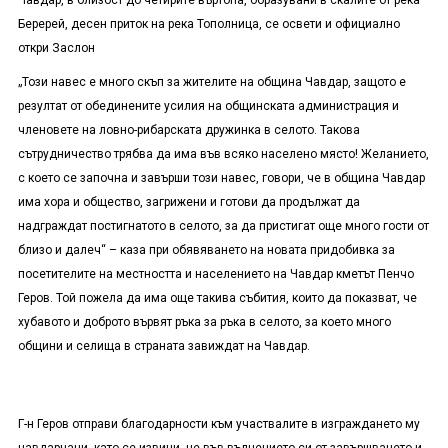
Чавдар, в близост до четирите въртопа, образувани в скалите от река
Беререй, десен приток на река Тополница, се освети и официално
откри Заслон
„Този навес е много скъп за жителите на община Чавдар, защото е
резултат от обединените усилия на общинската администрация и
членовете на ловно-рибарската дружинка в селото. Такова
сътрудничество трябва да има във всяко населено място! Желанието,
с което се започна и завърши този навес, говори, че в община Чавдар
има хора и общество, загрижени и готови да продължат да
надграждат постигнатото в селото, за да пристигат още много гости от
близо и далеч“ – каза при обявяването на новата придобивка за
посетителите на местността и населението на Чавдар кметът Пенчо
Геров. Той пожела да има още такива събития, които да показват, че
хубавото и доброто вървят ръка за ръка в селото, за което много
общини и селища в страната завиждат на Чавдар.
Г-н Геров отправи благодарности към участвалите в изграждането му