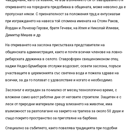
чавдарчани, като се извини, че във вълнението си от завършването и
откриването на поредната придобивка в общината, може неволно да е
пропуснал някои. С признателност за положения труд и ентусиазъм
при изграждането на навеса той спомена имената на Стоян Раков,
Йордан и Лъчезар Герови, братя Гечеви, на Илия и Николай Илиеви,
Димитър Мишев и др.
На откриването на заслона присъстваха представители на
общинската администрация, както и почти всички членове на ловно-
рибарската дружинка в селото. Ставрофорен свещеноиконом отец
хаджи Недко Бръмбаров отслужи водосвет, освети заслона, поръси
участващите в церемонията със светена вода и пожела здраве на
всички, за да го ползват с удоволствие и когато е необходимо.
Заслонът е изграден за по-малко от месец технологично време, с
вложени само шест работни дни от неговите строители. Защитен е с
леси от природни материали срещу влизането на животни, има
възможност за разполагане на закрито на трапеза за около 50 души и
също покрито пространство за приготвяне на барбекю.
Специално за събитието, както повелява традицията при подобни