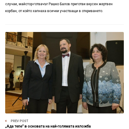
случаи, майстор-готвачът Рашко Балов приготви вкусен жертвен
корбан, от който хапнаха всички участващи в откриването.
PREV POST
„Ада тепе“ в основата на най-голямата изложба