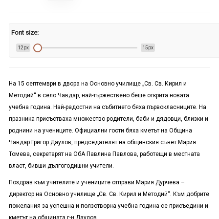
Font size:
12px
15px
На 15 септември в двора на Основно училище „Св. Св. Кирил и
Методий“ в село Чавдар, най-тържествено беше открита новата
учебна година. Най-радостни на събитието бяха първокласниците. На
празника присъстваха множество родители, баби и дядовци, близки и
роднини на учениците. Официални гости бяха кметът на Община
Чавдар Григор Даулов, председателят на общинския съвет Мария
Томева, секретарят на ОбА Павлина Павлова, работещи в местната
власт, бивши дългогодишни учители.
Поздрав към учителите и учениците отправи Мария Дурчева –
директор на Основно училище „Св. Св. Кирил и Методий“. Към добрите
пожелания за успешна и ползотворна учебна година се присъедини и
кметът на общината г-н Даулов.