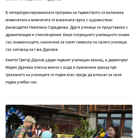
В литературно-музикалната програма на тържеството се включиха
момичетата и момчетата от вокалната група с художествен
ръководител Невелина Сараджова. Други ученици се представиха с
драматизации и стихотворения. Беше посрещнато училищното знаме
със знаменосците, назначени за пазят символа на своето училище
със заповед на г-жа Дурчева.
Кметът Григор Даулов удари първият училищен звънец, а директорът
Мария Дурчева плисна менче с вода и пшеничени зрънца при
тръгването на учениците от първи клас преди да влезнат за своя
първи учебен час.