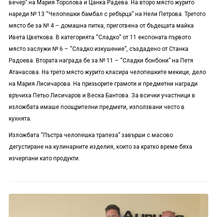
вечер” на Мария Торолова и Цанка Радева. На второ място журито
нареди № 13 “Челопешки бамбал с ребърца” на Нели Петрова. Третото
място бе за № 4 – домашна питка, приготвена от бъдещата майка
Ивета Цветкова. В категорията “Сладко” от 11 експоната първото
място заслужи № 6 – “Сладко изкушение”, създадено от Станка
Радоева. Втората награда бе за № 11 – “Сладки бонбони” на Петя
Атанасова. На трето място журито класира челопешките мекици, дело
на Мария Лисичарова. На призьорите грамоти и предметни награди
връчиха Петьо Лисичаров и Веска Бантова. За всички участници в
изложбата имаше поощрителни предмети, използвани често в
кухнята.
Изложбата “Пъстра челопешка трапеза” завърши с масово
дегустиране на кулинарните изделия, които за кратко време бяха
изчерпани като продукти.