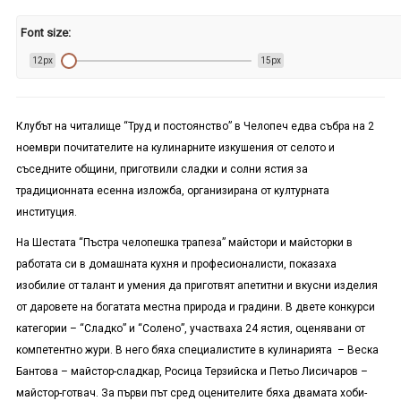
Font size:
12px
15px
Клубът на читалище “Труд и постоянство” в Челопеч едва събра на 2
ноември почитателите на кулинарните изкушения от селото и
съседните общини, приготвили сладки и солни ястия за
традиционната есенна изложба, организирана от културната
институция.
На Шестата “Пъстра челопешка трапеза” майстори и майсторки в
работата си в домашната кухня и професионалисти, показаха
изобилие от талант и умения да приготвят апетитни и вкусни изделия
от даровете на богатата местна природа и градини. В двете конкурси
категории – “Сладко” и “Солено”, участваха 24 ястия, оценявани от
компетентно жури. В него бяха специалистите в кулинарията – Веска
Бантова – майстор-сладкар, Росица Терзийска и Петьо Лисичаров –
майстор-готвач. За първи път сред оценителите бяха двамата хоби-