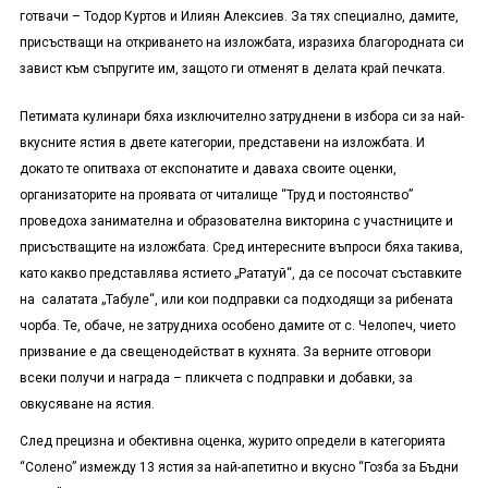
готвачи – Тодор Куртов и Илиян Алексиев. За тях специално, дамите,
присъстващи на откриването на изложбата, изразиха благородната си
завист към съпругите им, защото ги отменят в делата край печката.
Петимата кулинари бяха изключително затруднени в избора си за най-
вкусните ястия в двете категории, представени на изложбата. И
докато те опитваха от експонатите и даваха своите оценки,
организаторите на проявата от читалище “Труд и постоянство”
проведоха занимателна и образователна викторина с участниците и
присъстващите на изложбата. Сред интересните въпроси бяха такива,
като какво представлява ястието „Рататуй“, да се посочат съставките
на салатата „Табуле“, или кои подправки са подходящи за рибената
чорба. Те, обаче, не затрудниха особено дамите от с. Челопеч, чието
призвание е да свещенодействат в кухнята. За верните отговори
всеки получи и награда – пликчета с подправки и добавки, за
овкусяване на ястия.
След прецизна и обективна оценка, журито определи в категорията
“Солено” измежду 13 ястия за най-апетитно и вкусно “Гозба за Бъдни