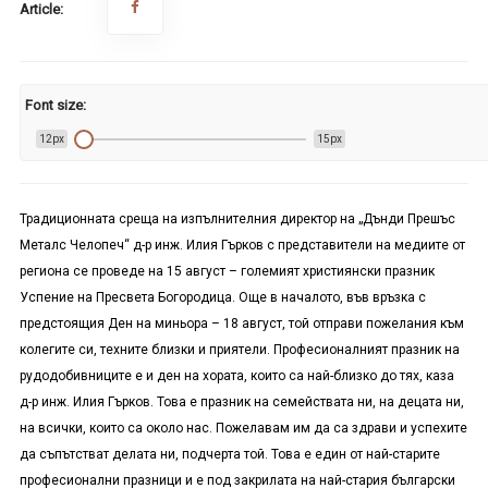
Article:
Font size:
12px
15px
Традиционната среща на изпълнителния директор на „Дънди Прешъс
Металс Челопеч“ д-р инж. Илия Гърков с представители на медиите от
региона се проведе на 15 август – големият християнски празник
Успение на Пресвета Богородица. Още в началото, във връзка с
предстоящия Ден на миньора – 18 август, той отправи пожелания към
колегите си, техните близки и приятели. Професионалният празник на
рудодобивниците е и ден на хората, които са най-близко до тях, каза
д-р инж. Илия Гърков. Това е празник на семействата ни, на децата ни,
на всички, които са около нас. Пожелавам им да са здрави и успехите
да съпътстват делата ни, подчерта той. Това е един от най-старите
професионални празници и е под закрилата на най-стария български