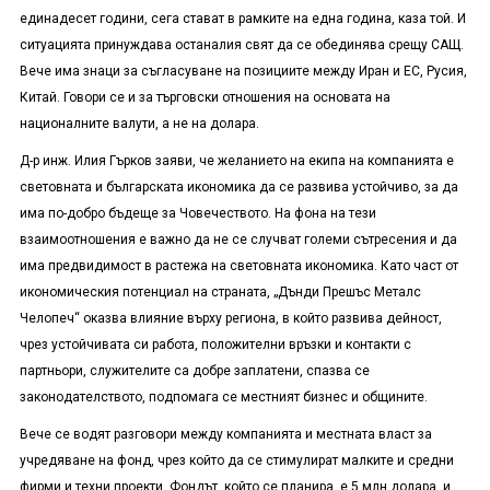
единадесет години, сега стават в рамките на една година, каза той. И
ситуацията принуждава останалия свят да се обединява срещу САЩ.
Вече има знаци за съгласуване на позициите между Иран и ЕС, Русия,
Китай. Говори се и за търговски отношения на основата на
националните валути, а не на долара.
Д-р инж. Илия Гърков заяви, че желанието на екипа на компанията е
световната и българската икономика да се развива устойчиво, за да
има по-добро бъдеще за Човечеството. На фона на тези
взаимоотношения е важно да не се случват големи сътресения и да
има предвидимост в растежа на световната икономика. Като част от
икономическия потенциал на страната, „Дънди Прешъс Металс
Челопеч“ оказва влияние върху региона, в който развива дейност,
чрез устойчивата си работа, положителни връзки и контакти с
партньори, служителите са добре заплатени, спазва се
законодателството, подпомага се местният бизнес и общините.
Вече се водят разговори между компанията и местната власт за
учредяване на фонд, чрез който да се стимулират малките и средни
фирми и техни проекти. Фондът, който се планира, е 5 млн.долара, и