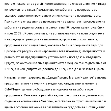
което е показател за устойчивото развитие, но оказва влияние и върху
концесионната такса. Продължава се работата по програмата за
експлоатационното проучване и оптимизиране на производството.
Прогнозните очаквания за изчерпване на залежите и приключване на
работата на рудника остават в рамките на 10 години, каквито са били
и през 2005 г. Което означава, че установяването на нови рудни тела
и находища в границите на периметъра, проучван от компанията,
продължава със същия темп, какъвто е бил и в предишните периоди.
Природните ресурси са изчерпаеми и това показва дълготрайността и
развитието на предприятието, устойчивост и поглед към бъдещето.
Рудите, от които се извлича ценният метал мед, са със съдържание от
0.96 %, а в концентрата се достига до 16 %, каза д-р инж. Илия Гърков.
Изпълнителният директор на „Дънди Прешъс Металс Челопеч“ запозна
представителите на местните медии със създавания в момента
СМАРТ-център, чието оборудване и подготовка за работа още
продължава. Уникалната разработка, която е стъпка към дигиталното
бъдеще на компанията в Челопеч, е глобална за отрасъла като цяло и
ще има огромно значение за развитието на рудодобива. Потенциалът