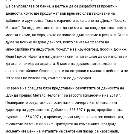
ще се управлява от банка, а целта е да се разработват проекти и
дейности, които ще продължат във времето след закриване на
добивните дружества. Това е изричното изискване на „Дънди Прешъс
Металс“. За подпомагане от фонда ще могат да кандидатстват само
местни фирми, на хора, които са живели дълго време в региона. Става
дума за всички видове дейност, които са извън сферата на
миннодобивната индустрия. Фондът е за Крумовград, посочи д-р инж.
Илия Гърков. Идеята е натрупаният опит и потенциал да се използва и
да стане пример за страната. В момента дружеството подкрепя
няколко устойчиви бизнеса, но те са свързани с минната дейност и не
отговарят на условията, които сега се дискутират.
По време на срещата бяха представени резултатите от дейността на
„Дънди Прешъс Металс Челопеч“ за второто тримесечие на 2018 г.
Планираните резултати са постигнати, подчерта изпълнителният
директор на дружеството. Добити са 568 897 т. руда, преработената
суровина е 554 997 т., а произведеният меден и пиритен концентрат,
съответно 23 521 и 68 972 т. Приходите на компанията, предвид
моментните цени на металите на световния пазар, са нараснали,