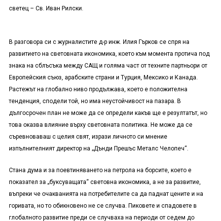
светец – Св. Иван Рилски.
В разговора си с журналистите д-р инж. Илия Гърков се спря на
развитието на световната икономика, което към момента протича под
знака на сблъсъка между САЩ и голяма част от техните партньори от
Европейския съюз, арабските страни и Турция, Мексико и Канада.
Растежът на глобално ниво продължава, което е положителна
тенденция, сподели той, но има неустойчивост на пазара. В
дългосрочен план не може да се определи какъв ще е резултатът, но
това оказва влияние върху световната политика. Не може да се
съревноваваш с целия свят, изрази личното си мнение
изпълнителният директор на „Дънди Прешъс Металс Челопеч“.
Стана дума и за поевтиняването на петрола на борсите, което е
показател за „буксуващата“ световна икономика, а не за развитие,
въпреки че очакванията на потребителите са да паднат цените и на
горивата, но то обикновено не се случва. Пиковете и спадовете в
глобалното развитие преди се случваха на периоди от седем до