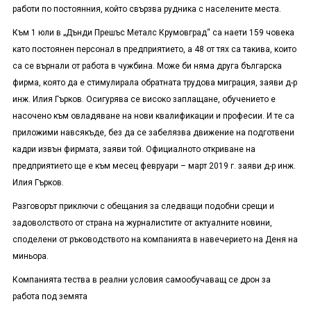
работи по постоянния, който свързва рудника с населените места.
Към 1 юли в „Дънди Прешъс Металс Крумовград“ са наети 159 човека
като постоянен персонал в предприятието, а 48 от тях са такива, които
са се върнали от работа в чужбина. Може би няма друга българска
фирма, която да е стимулирала обратната трудова миграция, заяви д-р
инж. Илия Гърков. Осигурява се високо заплащане, обучението е
насочено към овладяване на нови квалификации и професии. И те са
приложими навсякъде, без да се забелязва движение на подготвени
кадри извън фирмата, заяви той. Официалното откриване на
предприятието ще е към месец февруари – март 2019 г. заяви д-р инж.
Илия Гърков.
Разговорът приключи с обещания за следващи подобни срещи и
задоволството от страна на журналистите от актуалните новини,
споделени от ръководството на компанията в навечерието на Деня на
миньора.
Компанията тества в реални условия самообучаващ се дрон за
работа под земята