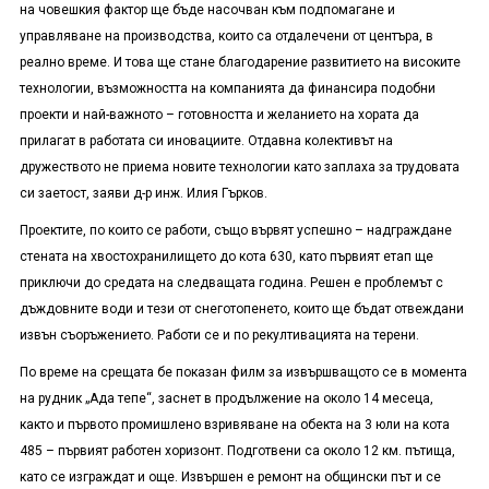
на човешкия фактор ще бъде насочван към подпомагане и
управляване на производства, които са отдалечени от центъра, в
реално време. И това ще стане благодарение развитието на високите
технологии, възможността на компанията да финансира подобни
проекти и най-важното – готовността и желанието на хората да
прилагат в работата си иновациите. Отдавна колективът на
дружеството не приема новите технологии като заплаха за трудовата
си заетост, заяви д-р инж. Илия Гърков.
Проектите, по които се работи, също вървят успешно – надграждане
стената на хвостохранилището до кота 630, като първият етап ще
приключи до средата на следващата година. Решен е проблемът с
дъждовните води и тези от снеготопенето, които ще бъдат отвеждани
извън съоръжението. Работи се и по рекултивацията на терени.
По време на срещата бе показан филм за извършващото се в момента
на рудник „Ада тепе“, заснет в продължение на около 14 месеца,
както и първото промишлено взривяване на обекта на 3 юли на кота
485 – първият работен хоризонт. Подготвени са около 12 км. пътища,
като се изграждат и още. Извършен е ремонт на общински път и се