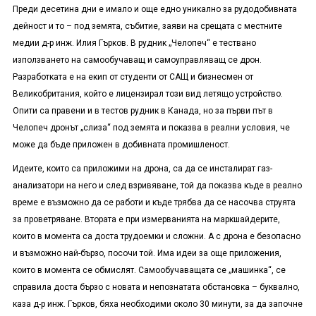
Преди десетина дни е имало и още едно уникално за рудодобивната
дейност и то – под земята, събитие, заяви на срещата с местните
медии д-р инж. Илия Гърков. В рудник „Челопеч“ е тествано
използването на самообучаващ и самоуправляващ се дрон.
Разработката е на екип от студенти от САЩ и бизнесмен от
Великобритания, който е лицензирал този вид летящо устройство.
Опити са правени и в тестов рудник в Канада, но за първи път в
Челопеч дронът „слиза“ под земята и показва в реални условия, че
може да бъде приложен в добивната промишленост.
Идеите, които са приложими на дрона, са да се инсталират газ-
анализатори на него и след взривяване, той да показва къде в реално
време е възможно да се работи и къде трябва да се насочва струята
за проветряване. Втората е при измерванията на маркшайдерите,
които в момента са доста трудоемки и сложни. А с дрона е безопасно
и възможно най-бързо, посочи той. Има идеи за още приложения,
които в момента се обмислят. Самообучаващата се „машинка“, се
справила доста бързо с новата и непознатата обстановка – буквално,
каза д-р инж. Гърков, бяха необходими около 30 минути, за да започне