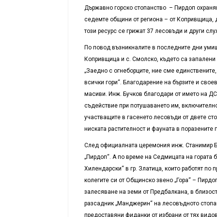
Държавно горско стопанство – Пирдоп охраняв
седемте общини от региона – от Копривщица, до
този ресурс се грижат 37 лесовъди и други слу
По повод възникналите в последните дни умишл
Копривщица и с. Смолско, където са запалени 
„Заедно с огнеборците, ние сме единствените,
всички гори“. Благодарение на бързите и сво
масиви. Инж. Бучков благодари от името на Д
съдействие при потушаването им, включително
участващите в гасенето лесовъди от двете сто
ниската растителност и фауната в поразените 
След официалната церемония инж. Станимир Бу
„Пирдоп“. А по време на Седмицата на гората 
Хилендарски“ в гр. Златица, които работят по 
колегите си от Общинско звено „Гора“ – Пирдо
залесяване на земи от Предбалкана, в близост
разсадник „Манджерин“ на лесовъдното стопан
предоставяни фиданки от избрани от тях видов