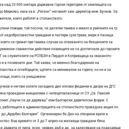
а над 23 000 хектара държавни горски територии от землищата на
 Мирково, каза за в. „Регион“ неговият зам.-директор инж. Бучков. За
жители, които работят в стопанството.
ени пожари, той посочи, че десетки такива е имало в районите на гр.
от недобросъвестни граждани и пастири сухи треви, мери и пасища.
 които се грижат при такива случаи за опазването на безценните за
евременни съвместни действия пламъците не са достигнали до горските
СГ на служителите на РСПБЗН в Пирдоп и Копривщица за оказаното
 и в почивните дни. Той заяви, че именно благодарение на
панства и огнеборците, щетите са минимални за горите, но не и за
площи, които са унищожени.
чков и негови колеги засадиха две елхови фиданки в двора на ДГС
бяха проведени инициативи с четвъртокласници от СУ „Св. Паисий
проект „Научи се да даряваш“ към Български дарителски форум. С
п, работещите в администрацията на стопанството проведоха акция по
 до „Аурубис България“. Организиран бе Ден на отворени врати в
ство. Във времето от 3 до 7 април на желаещи граждани бяха
е дървета от липа, ясен, червен дъб и др., за залесяване на подходящи