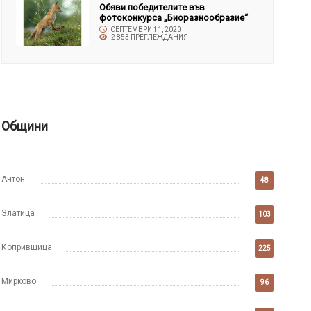
Обяви победителите във
фотоконкурса „Биоразнообразие“
СЕПТЕМВРИ 11, 2020
2 853 ПРЕГЛЕЖДАНИЯ
Общини
Антон
48
Златица
103
Копривщица
225
Мирково
96