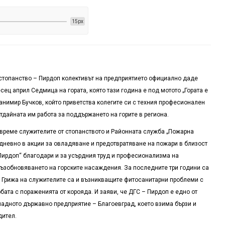
15px
 стопанство – Пирдоп колективът на предприятието официално даде
ец април Седмица на гората, която тази година е под мотото „Гората е
Станимир Бучков, който приветства колегите си с техния професионален
отдайната им работа за поддържането на горите в региона.
 време служителите от стопанството и Районната служба „Пожарна
дневно в акции за овладяване и предотвратяване на пожари в близост
„Пирдоп“ благодари и за усърдния труд и професионализма на
възобновяването на горските насаждения. За последните три години са
. Грижа на служителите са и възникващите фитосанитарни проблеми с
бата с пораженията от корояда. И заяви, че ДГС – Пирдоп е едно от
падното държавно предприятие – Благоевград, което взима бързи и
дител.