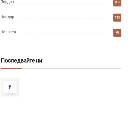
Пирдоп
185
Чавдар
112
Челопеч
78
Последвайте ни