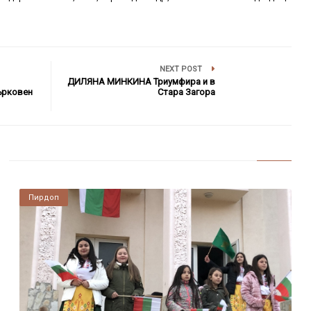
NEXT POST
ДИЛЯНА МИНКИНА Триумфира и в
ърковен
Стара Загора
Пирдоп