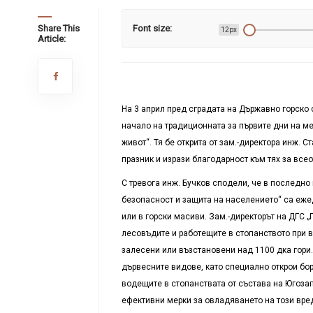
Share This
Font size:
12px
Article:
На 3 април пред сградата на Държавно горско
начало на традиционната за първите дни на мес
живот“. Тя бе открита от зам.-директора инж. 
празник и изрази благодарност към тях за все
С тревога инж. Бучков сподели, че в последно
безопасност и защита на населението“ са еже
или в горски масиви. Зам.-директорът на ДГС 
лесовъдите и работещите в стопанството при 
залесени или възстановени над 1100 дка гори
дървесните видове, като специално открои бор
водещите в стопанствата от състава на Югоза
ефективни мерки за овладяването на този вре