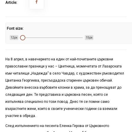
Article:
Font size:
12px
15px
На
8
април, в навечерието на един от най-почитаните църковни
православни празници у нас – Цветница, момичетата от Лазарската
към читалище „Надежда” в село Чавдар, с художествен ръководител
Цветанка Георгиева, пресъздадоха старинен църковен обичай.
Девойките внесоха върбовите клонки в храма, за да пренощуват до
следващия ден. Те представиха и църковна песен, която се
изпълнява специално по този повод. Днес тя се помни само
възрастните жени, които в своите ученически години са вземали
участие в обреда.
След изпълнението на песента Еленка Герова от Църковното