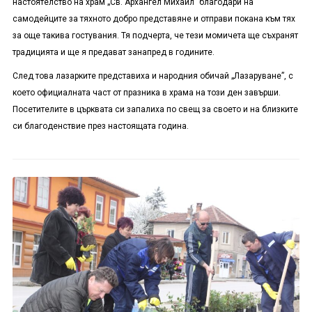
настоятелство на храм „Св. Архангел Михаил” благодари на
самодейците за тяхното добро представяне и отправи покана към тях
за още такива гостувания. Тя подчерта, че тези момичета ще съхранят
традицията и ще я предават занапред в годините.
След това лазарките представиха и народния обичай „Лазаруване”, с
което официалната част от празника в храма на този ден завърши.
Посетителите в църквата си запалиха по свещ за своето и на близките
си благоденствие през настоящата година.