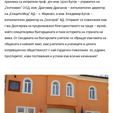
празника са изпратили проф. дтн инж. Цоло Вутов – управител на
„Геотехмин“ ООД, инж. Драгомир Драганов – изпълнителен директор
на „Елаците-Мед“ АД – с. Мирково, и инж. Владимир Вутов –
изпълнителен директор на „Геострой“ АД. Отправят се пожелания към
г-жа Дюлгярова за продължаване благоденствието на града – музей,
който олицетворява българщината и пази историята на страната ни
жива. От Синдиката на българските учители се обръщат към кмета на
общината и нейният екип, към учителите и учениците и цялата
копривщенска общественост с най-сърдечно пожелание за „здраве,
просперитет, нови постижения и успехи във всички начинания“.