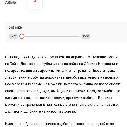
Article:
Font size:
12px
15px
По повод 144 години от избухването на Априлското въстание кметът
на Бойка Дюлгярова е публикувала на сайта на Община Копривщица
поздравителния си адрес към жителите на Града на Първата пушка:
„Необичайните събития докоснаха и преобразиха живота на всеки от
нас в последно време. Те може би накараха мнозина да преосмислят
своите ценности, надежди, амбиции и стремежи. Нерядко съдбите на
хиляди хора са засегнати от големи, преломни събития. В такива
моменти се проявяват в най-голяма степен както силата на човешкия
дух, така и дълбините на низостта у хората.“
Кметът г-жа Дюлгярова описва съдбата на копривщенец, който се