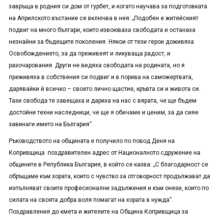
завръща в родния си дом от гурбет, и когато научава за подготовката
на Априлското въстание се включва в нея. „Подобен е житейският
подвиг на много българи, които извоюваха свободата и останаха
незнайни за бъдещите поколения. Някои от тези герои доживяха
Освобождението, за да преживеят и ликуваща радост, и
разочарования. Други не видяха свободата на родината, но я
преживяха в собствения си подвиг и в порива на саможертвата,
дарявайки й всичко – своето лично щастие, кръвта си и живота си.
Тази свобода те завещаха и дариха на нас с вярата, че ще бъдем
достойни техни наследници, че ще я обичаме и ценим, за да сияе
завинаги името на България“.
Ръководството на общината е получило по повод Деня на
Копривщица поздравителен адрес от Националното сдружение на
общините в Република България, в който се казва: „С благодарност се
обръщаме към хората, които с чувство за отговорност продължават да
изпълняват своите професионални задължения и към онези, които по
силата на своята добра воля помагат на хората в нужда“.
Поздравления до кмета и жителите на Община Копривщица за