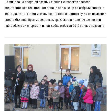
На финала на спортния празник Жанна Центовская призова
родителите, ако техните наследници все още не са избрали спорта, в
който да се подготвят и развиват, на това спортно шоу да са намерили
своето бъдеще. През месец декември Община Челопеч ще излъчи
най-добрите си спортисти и най-добър отбор за 2019 г., каза накрая тя.