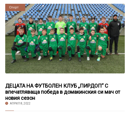
Новини
Спорт
ДЕЦАТА НА ФУТБОЛЕН КЛУБ „ПИРДОП“ С
впечатляваща победа в домакинския си мач от
новия сезон
АПРИЛ 8, 2022