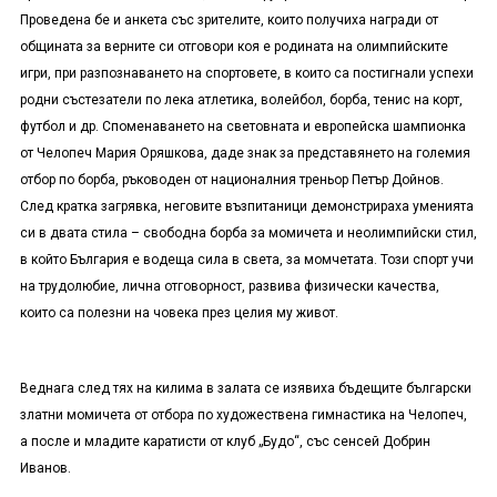
Проведена бе и анкета със зрителите, които получиха награди от
общината за верните си отговори коя е родината на олимпийските
игри, при разпознаването на спортовете, в които са постигнали успехи
родни състезатели по лека атлетика, волейбол, борба, тенис на корт,
футбол и др. Споменаването на световната и европейска шампионка
от Челопеч Мария Оряшкова, даде знак за представянето на големия
отбор по борба, ръководен от националния треньор Петър Дойнов.
След кратка загрявка, неговите възпитаници демонстрираха уменията
си в двата стила – свободна борба за момичета и неолимпийски стил,
в който България е водеща сила в света, за момчетата. Този спорт учи
на трудолюбие, лична отговорност, развива физически качества,
които са полезни на човека през целия му живот.
Веднага след тях на килима в залата се изявиха бъдещите български
златни момичета от отбора по художествена гимнастика на Челопеч,
а после и младите каратисти от клуб „Будо“, със сенсей Добрин
Иванов.