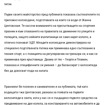
титли.
Първи своето майсторство пред публиката показаха състезателите по
приложно колоездене, подготовката на които се води от Жанна
Центовская. Тя насочи вниманието на присъстващите на спортния
празник и към спазването на правилата за движение по улиците и
пътищата, защото нейните възпитаници не само карат колело, а
отлично познават ЗДП. Младите колоездачи демонстрираха на
специално подготвената пътека как преминава едно състезание в
техния спорт, а с позицията на регулировчик на треньора си, и как се
преминава през кръстовище. Двама от тях – Георги и Пламен,
показаха и специфичните си умения – да балансират с велосипеда
без да докосват пода на залата.
Празникът бе полезен и занимателен и за публиката, тъй като
водещата г-жа Центовская, разказа за появата на първите
велосипеди в света, кога у нас се е създадено първото средство за
придвижване на две колела, за конструирането на автомобилите и др.