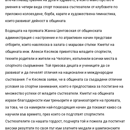
впечатляващ празник на духа и здравето, в който майсторство и
умения в четири вида спорт показаха състезатели от клубовете по
приложно колоездене, борба, карате и художествена гимнастика,
които развиват дейност в общината.
Водещата на проявата Жанна Центовская от общинската
администрация с настроение и по атрактивен начин представи
отборите, които навлязоха в залата с маршови стъпки. Кметът на
общината инж. Алекси Кесяков приветства младите спортисти,
техните родители и жители на Челопеч, изпълнили всички места в
спортното съоръжение. Той призова децата и учениците да се
развиват и да печелят отличия на национални и международни
състезания. Г-н Кесяков заяви, че в общината са създадени отлични
условия за спортни занимания, което е предпоставка за постигане на
множество успехи от младите състезатели. Кметът на общината
изрази благодарности към треньорите и организаторите на проявата,
за това, че са намерили най-подходящия начин да покажат какво са
научили във времето, през което се подготвят спортистите.
Състезателите са нашата гордост, подчерта той и пожела да постигнат
високи резултати по своя път към златните медали и шампионските