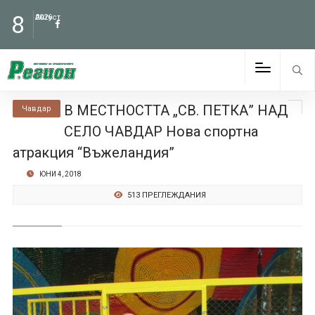
8
Август
2026
В МЕСТНОСТТА „СВ. ПЕТКА” НАД
Чавдар
СЕЛО ЧАВДАР Нова спортна
атракция “Въжеландия”
ЮНИ 4, 2018
513 ПРЕГЛЕЖДАНИЯ