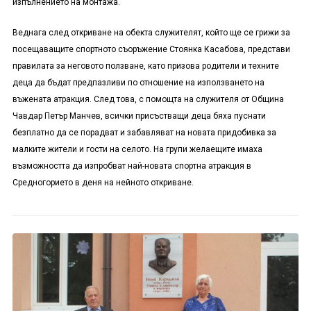
изпълнението на монтажа.
Веднага след откриване на обекта служителят, който ще се грижи за
посещаващите спортното съоръжение Стоянка Касабова, представи
правилата за неговото ползване, като призова родители и техните
деца да бъдат предпазливи по отношение на използването на
въжената атракция. След това, с помощта на служителя от Община
Чавдар Петър Манчев, всички присъстващи деца бяха пуснати
безплатно да се порадват и забавляват на новата придобивка за
малките жители и гости на селото. На групи желаещите имаха
възможността да изпробват най-новата спортна атракция в
Средногорието в деня на нейното откриване.