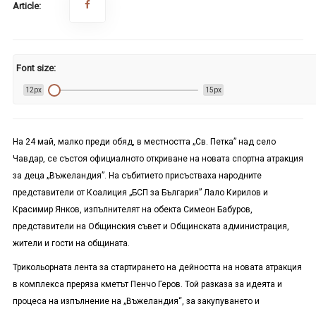
Article:
Font size:
12px
15px
На 24 май, малко преди обяд, в местността „Св. Петка” над село
Чавдар, се състоя официалното откриване на новата спортна атракция
за деца „Въжеландия”. На събитието присъстваха народните
представители от Коалиция „БСП за България” Лало Кирилов и
Красимир Янков, изпълнителят на обекта Симеон Бабуров,
представители на Общинския съвет и Общинската администрация,
жители и гости на общината.
Трикольорната лента за стартирането на дейността на новата атракция
в комплекса преряза кметът Пенчо Геров. Той разказа за идеята и
процеса на изпълнение на „Въжеландия“, за закупуването и