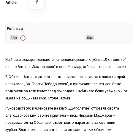
Article:
Font size:
12px
15px
На 1-ви октомври членовете на пенсионерските клубове „Дълголетие”
в село Антон и „Златна есен” в село Чавдар, отбелязаха своя празник.
В Община Антон хората от третата възраст празнуваха в заслона край
параклиса „Св. Георги Победоносец”, а красивият есенен ден беше
подходящ за този излет сред природата. Събитието беше уважено и от
кмета на общината инж. Стоян Гарчев.
Ръководството и членовете на клуб „Дълголетие” отправят своята
благодарност към своите приятели – инж. Николай Маджаров –
председател на Общински съвет, който дарил агне за светения
курбан. Благопожелания антончани отправят и към общинския