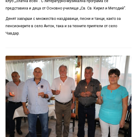
клуб „Златна есен“. С литературно-музикална програма се
представиха и деца от Основно училище „Св. Св. Кирил и Методий”.
Денят завърши с множество наздравици, песни и танци, както за
пенсионерите в село Антон, така и за техните приятели от село
Чавдар.