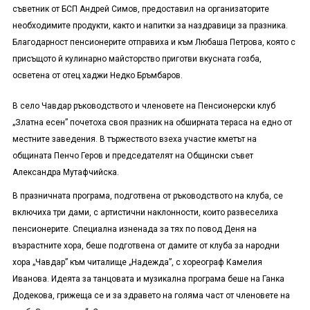
съветник от БСП Андрей Симов, предоставил на организаторите
необходимите продукти, както и напитки за наздравици за празника.
Благодарност пенсионерите отправиха и към Любаша Петрова, която с
присъщото й кулинарно майсторство приготви вкусната гозба,
осветена от отец хаджи Недко Бръмбаров.
В село Чавдар ръководството и членовете на Пенсионерски клуб
„Златна есен” почетоха своя празник на обширната тераса на едно от
местните заведения. В тържеството взеха участие кметът на
общината Пенчо Геров и председателят на Общински съвет
Александра Мутафчийска.
В празничната програма, подготвена от ръководството на клуба, се
включиха три дами, с артистични наклонности, които развеселиха
пенсионерите. Специална изненада за тях по повод Деня на
възрастните хора, беше подготвена от дамите от клуба за народни
хора „Чавдар” към читалище „Надежда”, с хореограф Камелия
Иванова. Идеята за танцовата и музикална програма беше на Ганка
Додекова, грижеща се и за здравето на голяма част от членовете на