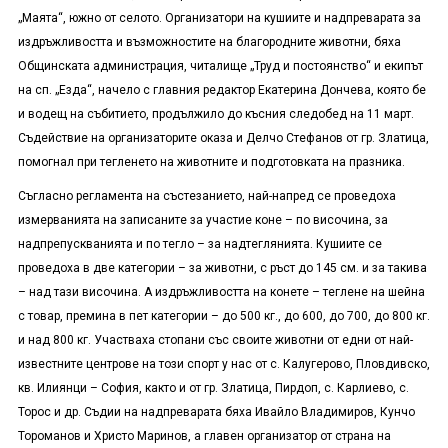
„Маята“, южно от селото. Организатори на кушиите и надпреварата за
издръжливостта и възможностите на благородните животни, бяха
Общинската администрация, читалище „Труд и постоянство“ и екипът
на сп. „Езда“, начело с главния редактор Екатерина Дончева, която бе
и водещ на събитието, продължило до късния следобед на 11 март.
Съдействие на организаторите оказа и Делчо Стефанов от гр. Златица,
помогнал при тегленето на животните и подготовката на празника.
Съгласно регламента на състезанието, най-напред се проведоха
измерванията на записаните за участие коне – по височина, за
надпрепускванията и по тегло – за надтеглянията. Кушиите се
проведоха в две категории – за животни, с ръст до 145 см. и за такива
– над тази височина. А издръжливостта на конете – теглене на шейна
с товар, премина в пет категории – до 500 кг., до 600, до 700, до 800 кг.
и над 800 кг. Участваха стопани със своите животни от едни от най-
известните центрове на този спорт у нас от с. Калугерово, Пловдивско,
кв. Илиянци – София, както и от гр. Златица, Пирдоп, с. Карлиево, с.
Торос и др. Съдии на надпреварата бяха Ивайло Владимиров, Кунчо
Тороманов и Христо Маринов, а главен организатор от страна на