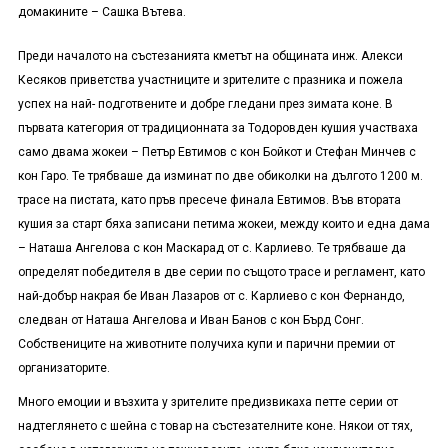
домакините – Сашка Вътева.
Преди началото на състезанията кметът на общината инж. Алекси
Кесяков приветства участниците и зрителите с празника и пожела
успех на най- подготвените и добре гледани през зимата коне. В
първата категория от традиционната за Тодоровден кушия участваха
само двама жокеи – Петър Евтимов с кон Бойкот и Стефан Минчев с
кон Гаро. Те трябваше да изминат по две обиколки на дългото 1200 м.
трасе на пистата, като пръв пресече финала Евтимов. Във втората
кушия за старт бяха записани петима жокеи, между които и една дама
– Наташа Ангелова с кон Маскарад от с. Карлиево. Те трябваше да
определят победителя в две серии по същото трасе и регламент, като
най-добър накрая бе Иван Лазаров от с. Карлиево с кон Фернандо,
следван от Наташа Ангелова и Иван Банов с кон Бърд Сонг.
Собствениците на животните получиха купи и парични премии от
организаторите.
Много емоции и възхита у зрителите предизвикаха петте серии от
надтеглянето с шейна с товар на състезателните коне. Някои от тях,