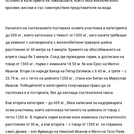
особено в категориите на тежковозите, които бяха изключително
красиви, високи и със самочувствие представители на вида.
Началото на състезанието поставиха осемте участника в категорията
до 500 кг., които започнаха с тежест от 1000 кг., като конете трябваше
да изминат с натоварената с железобетонни траверси шейна
разстояние от 30 метра за 3 минути. Времето за обособяването на
впряга също бе 3 минути. След три проведени серии, и достигане на
товар от 1500 кг., първи с изминати 18.50 м. бе кон Ерос на Милчо
Иванов. Втори се нареди Вихър на Петър Евтимов с 6.60 м., а трети – с
25.70 м., но с тегло на шейната 1250 кг., стана кон Витан на Мирослав
Иванов. Победителят в категорията получаваше право да се
състезава и в по-горната, без да заплаща състезателна такса.
Във втората категория – до 600 кг., бяха записани за надпреварата
осем участника, които започнаха тегленето на шейната от товар с
тегло 1250 кг. В първата серия всички коне изминаха състезателното
разстояние от 30 м., а във втората – с товар от 1500 кг. се справиха
само двама – кон Армандо на Николай Иванов и Мечо на Тачо Пеев.