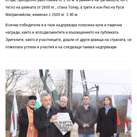
Втори, преодолял разстояние от 2.50 м. в рамките на три минути, но с
тегло на шейната от 2600 кг., стана Толер, а трети е кон Рио на Руси
Матракчийски, изминал с 2500 кг. 2.40 м.
Всички победители и в тази надпревара получиха купи и парични
награди, както и аплодисментите и възхищението на публиката.
Зрителите, както и участниците, дошли от други краища на страната, си
пожелаха успехи и участия и на следващи такива надпревари.