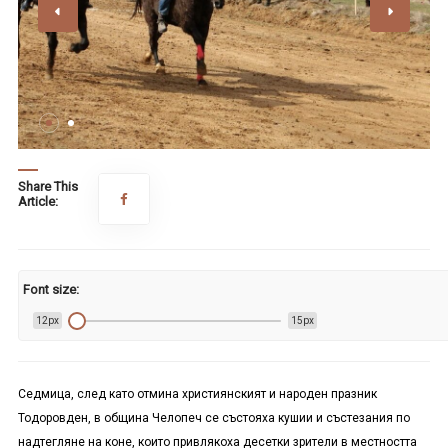
Share This
Article:
Font size:
12px
15px
Седмица, след като отмина християнският и народен празник
Тодоровден, в община Челопеч се състояха кушии и състезания по
надтегляне на коне, които привлякоха десетки зрители в местността