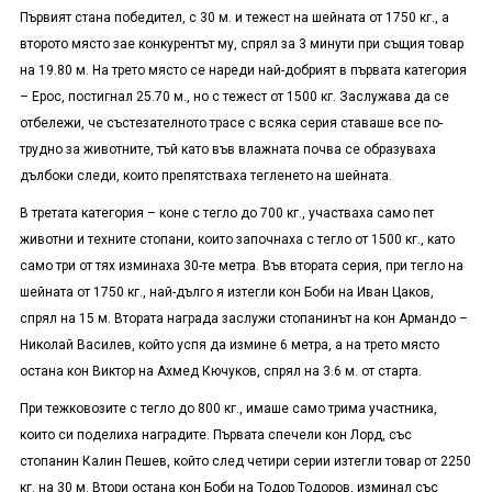
Първият стана победител, с 30 м. и тежест на шейната от 1750 кг., а
второто място зае конкурентът му, спрял за 3 минути при същия товар
на 19.80 м. На трето място се нареди най-добрият в първата категория
– Ерос, постигнал 25.70 м., но с тежест от 1500 кг. Заслужава да се
отбележи, че състезателното трасе с всяка серия ставаше все по-
трудно за животните, тъй като във влажната почва се образуваха
дълбоки следи, които препятстваха тегленето на шейната.
В третата категория – коне с тегло до 700 кг., участваха само пет
животни и техните стопани, които започнаха с тегло от 1500 кг., като
само три от тях изминаха 30-те метра. Във втората серия, при тегло на
шейната от 1750 кг., най-дълго я изтегли кон Боби на Иван Цаков,
спрял на 15 м. Втората награда заслужи стопанинът на кон Армандо –
Николай Василев, който успя да измине 6 метра, а на трето място
остана кон Виктор на Ахмед Кючуков, спрял на 3.6 м. от старта.
При тежковозите с тегло до 800 кг., имаше само трима участника,
които си поделиха наградите. Първата спечели кон Лорд, със
стопанин Калин Пешев, който след четири серии изтегли товар от 2250
кг. на 30 м. Втори остана кон Боби на Тодор Тодоров, изминал със