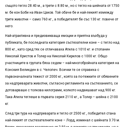
същото тегло 28.40 м., а трети с 8.80 м., но с тегло на шейната от 1750
м. бе кон Боби на Иван Цаков. Той обаче бе и най-лекият измежду
трите животни – само 760 кг., а победителят бе със 130 кг. повече от
него.
Най-атрактивна и предизвикваща емоции и приятна възбуда у
публиката, бе последната категория състезателни коне – с тегло над
800 кг., като сред тях се отличаваха Атила с 1010 кг. и стопанин
Николай Христов и Толер на Николай Кирилов с 1000 кг. Общо
участниците в групата бяха седем – най-многобройната категория на
Конския Великден в с. Челопеч. Всички те се справиха с
първоначалната тежест от 2000 кг., която за по-тежките от обявените
за надпреварата животни, съгласно регламента на състезанието, се
дотоварваше с толкова килограми, колкото надвишават над 900 кг.
Така Атила теглеше в първата серия 2110 кг., а Толер – шейна с 2100
кг.
След три тура на надпреварата и тегло от 2500 кг., победител стана
най-лекият от състезателните коне – Лорд, изминал с шейната 3.70 м.