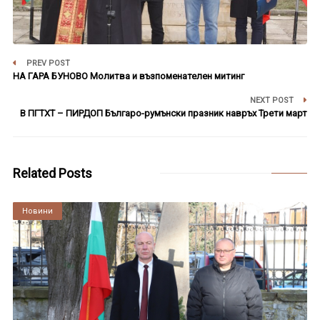
PREV POST
НА ГАРА БУНОВО Молитва и възпоменателен митинг
NEXT POST
В ПГТХТ – ПИРДОП Българо-румънски празник навръх Трети март
Related Posts
Култура
Новини