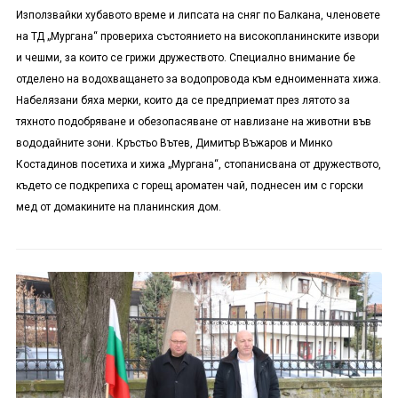
Използвайки хубавото време и липсата на сняг по Балкана, членовете
на ТД „Мургана“ провериха състоянието на високопланинските извори
и чешми, за които се грижи дружеството. Специално внимание бе
отделено на водохващането за водопровода към едноименната хижа.
Набелязани бяха мерки, които да се предприемат през лятото за
тяхното подобряване и обезопасяване от навлизане на животни във
вододайните зони. Кръстьо Вътев, Димитър Въжаров и Минко
Костадинов посетиха и хижа „Мургана“, стопанисвана от дружеството,
където се подкрепиха с горещ ароматен чай, поднесен им с горски
мед от домакините на планинския дом.