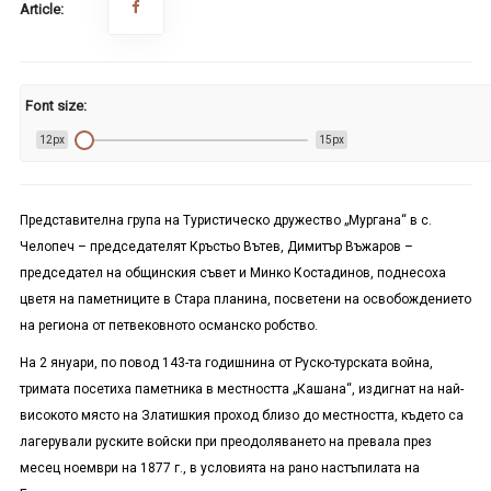
Article:
Font size:
12px
15px
Представителна група на Туристическо дружество „Мургана“ в с.
Челопеч – председателят Кръстьо Вътев, Димитър Въжаров –
председател на общинския съвет и Минко Костадинов, поднесоха
цветя на паметниците в Стара планина, посветени на освобождението
на региона от петвековното османско робство.
На 2 януари, по повод 143-та годишнина от Руско-турската война,
тримата посетиха паметника в местността „Кашана“, издигнат на най-
високото място на Златишкия проход близо до местността, където са
лагерували руските войски при преодоляването на превала през
месец ноември на 1877 г., в условията на рано настъпилата на