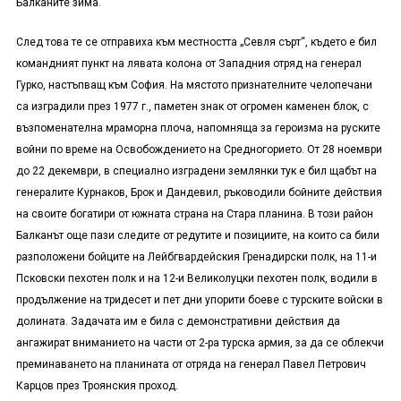
Балканите зима.
След това те се отправиха към местността „Севля сърт“, където е бил
командният пункт на лявата колона от Западния отряд на генерал
Гурко, настъпващ към София. На мястото признателните челопечани
са изградили през 1977 г., паметен знак от огромен каменен блок, с
възпоменателна мраморна плоча, напомняща за героизма на руските
войни по време на Освобождението на Средногорието. От 28 ноември
до 22 декември, в специално изградени землянки тук е бил щабът на
генералите Курнаков, Брок и Дандевил, ръководили бойните действия
на своите богатири от южната страна на Стара планина. В този район
Балканът още пази следите от редутите и позициите, на които са били
разположени бойците на Лейбгвардейския Гренадирски полк, на 11-и
Псковски пехотен полк и на 12-и Великолуцки пехотен полк, водили в
продължение на тридесет и пет дни упорити боеве с турските войски в
долината. Задачата им е била с демонстративни действия да
ангажират вниманието на части от 2-ра турска армия, за да се облекчи
преминаването на планината от отряда на генерал Павел Петрович
Карцов през Троянския проход.