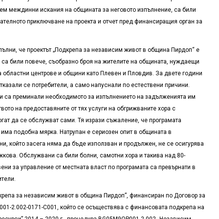
дем междинни искания на общината за неговото изпълнение, са били
чателното приключване на проекта и отчет пред финансиращия орган за
ълни, че проектът „Подкрепа за независим живот в община Пирдоп“ е
и са били повече, съобразно броя на жителите на общината, нуждаещи
ва областни центрове и общини като Плевен и Пловдив. За двете години
тказали се потребители, а само напуснали по естествени причини.
и са преминали необходимото за изпълнението на задълженията им
вото на предоставяните от тях услуги на обгрижваните хора с
гат да се обслужват сами. Тя изрази съжаление, че програмата
а има подобна мярка. Натрупан е сериозен опит в общината в
и, който засега няма да бъде използван и продължен, не се осигурява
ожкова. Обслужвани са били болни, самотни хора и такива над 80-
ени за управление от местната власт по програмата са превърнати в
тели.
репа за независим живот в община Пирдоп”, финансиран по Договор за
-2.002-0171-C001, който се осъществява с финансовата подкрепа на
ресурси” 2014 – 2020 г., процедура BG05M9ОP001-2.002 „Независим