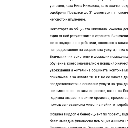
успешен, каза Нина Николова, като всички се
одобрени. Предстои до 31 декември т. г. окон
неговото изпълнение.
Секретарят на общината Николина Божкова доп
един от най-резултатните в страната. Включен
се от подкрепа потребители, отколкото в таки
на предоставяне на социалната услуга, няма о
Всички лични асистенти и домашни помощниц
обучение, което значително е повишило качест
увреждания и жители на общината, които не мо
приключва, а за новата 2018 г. не се очаква д
предоставянето на социални услуги на граждан
приемственост на такива проекти, каза г-жа Б
годишна възраст и всички средства, предостав
помощ за независим живот на нейните потреби
Община Пирдоп е бенефициент по проект „Подк
безвъзмездна финансова помощ №BG05M9OP001
Оперативна програма „Развитие на човешките 