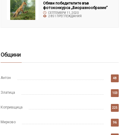
Обяви победителите във
фотоконкурса „Биоразнообразие“
СЕПТЕМВРИ 11, 2020
2 851 ПРЕГЛЕЖДАНИЯ
Общини
Антон
48
Златица
103
Копривщица
225
Мирково
96