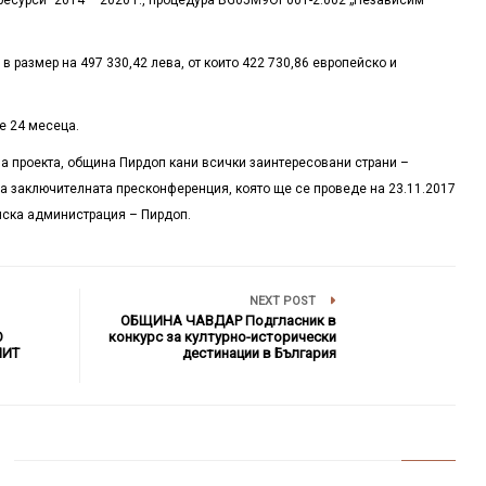
 размер на 497 330,42 лева, от които 422 730,86 европейско и
е 24 месеца.
а проекта, община Пирдоп кани всички заинтересовани страни –
на заключителната пресконференция, която ще се проведе на 23.11.2017
инска администрация – Пирдоп.
NEXT POST
ОБЩИНА ЧАВДАР Подгласник в
О
конкурс за културно-исторически
ЛИТ
дестинации в България