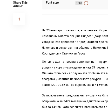
Share This
Font size:
12px
Article:
На 23 ноември – четвъртък, в залата на общин
независим живот в община Пирдоп“, даде зак
извършените дейности по продължилия две год
Николова и секретарят на общината Николина 
Костадинов и Станислав Гецов.
Основна цел на проекта, започнал на 1 януари
услуги на хора с увреждания и над 65 години,
Общата стойност на получената от общината 
програма „Развитие на човешките ресурси“ – 20
които 422 730.86 лв. са европейско и 74 599.
За включване в предоставяните услуги са бил
общината, а за 24-те месеца на действие на п
бил за 149 бр., като освен тях, през времето 