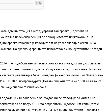
15px
ската администрация екипът, управлявал проект „Подкрепа за
лючителна пресконференция по повод неговото приключване. За
ини проект, говориха ръководителят на управляващия орган Нина
Божкова. На пресконференцията присъстваха и консултантите Костадин
 2016 г., е подобряване качеството на живот и на достъпа до социални
 които са с невъзможност да се обслужват сами, посочи г-жа Николова.
за неговата реализация безвъзмездна финансова помощ от Оперативна
14 – 2020 г., по процедурата „Независим живот“, е 497 330.42 лева, от
56 лв. национално съфинансиране.
и подадени 218 заявления от нуждаещи се от подкрепа жители на
роекта такава са получи 193-ма потребители. Одобреният капацитет е
до финала му са били ангажирани и 143-ма лични асистенти. Проектът е