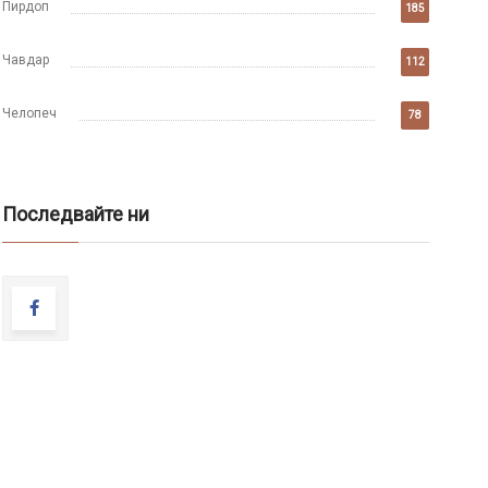
Пирдоп
185
Чавдар
112
Челопеч
78
Последвайте ни