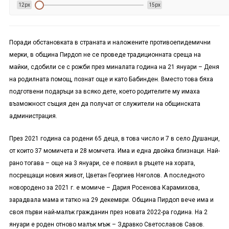
12px
15px
Поради обстановката в страната и наложените противоепидемични
мерки, в община Пирдоп не се проведе традиционната среща на
майки, сдобили се с рожби през миналата година на 21 януари – Деня
на родилната помощ, познат още и като Бабинден. Вместо това бяха
подготвени подаръци за всяко дете, което родителите му имаха
възможност същия ден да получат от служители на общинската
администрация.
През 2021 година са родени 65 деца, в това число и 7 в село Душанци,
от които 37 момичета и 28 момчета. Има и една двойка близнаци. Най-
рано тогава – още на 3 януари, се е появил в ръцете на хората,
посрещащи новия живот, Цветан Георгиев Няголов. А последното
новородено за 2021 г. е момиче – Дария Росенова Карамихова,
зарадвала мама и татко на 29 декември. Община Пирдоп вече има и
своя първи най-малък гражданин през новата 2022-ра година. На 2
януари е роден отново малък мъж – Здравко Светославов Савов.