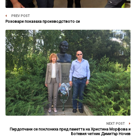
PREV POST
Розовари показаха производството си
NEXT POST
Пирдопчани се поклониха пред паметта на Христина Морфова и
Ботевия четник Димитър Ночев