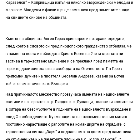
Каравелов“ – Копривщица изпълни няколко възрожденски мелодии и
маршове. Младежи с факли в ръце застанаха пред паметните знаци
на свидните синове на общината.
Кметът на общината Ангел Геров прие строя и поздрави отрядите,
след което в словото си пред пирдопското гражданство отбеляза, че
в памет на поета и войводата Христо Ботев на 2 юни страната ни
застива в тържествено мълчание и се прекланя пред паметта на
героите, дали живота си за свободата на Отечеството. Г-н Геров
припомни думите на писателя Веселин Андреев, казани за Ботев –
той е голям и вечен като България.
Над притихналото множество прозвучаха имената на националните
светини и на героите на гр. Пирдоп и с. Душанци, положили костите си
в олтара на безсмъртните в годините на Националното възраждане и
след Освобождението. Кулминацията на възпоменателния митинг
постоянно нарастваше с рапортите на командирите на отрядите, с
тържествения сигнал „Заря“ и поднасянето на цветя пред паметника
на опълченците и на паметните плочи на НУ „Тодор Влайков“. С