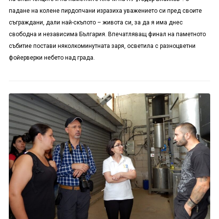
падане на колене пирдопчани изразиха уважението си пред своите
съграждани, дали най-скъпото – живота си, за да я има днес
свободна и независима България. Впечатляващ финал на паметното
събитие постави няколкоминутната заря, осветила с разноцветни
фойерверки небето над града.