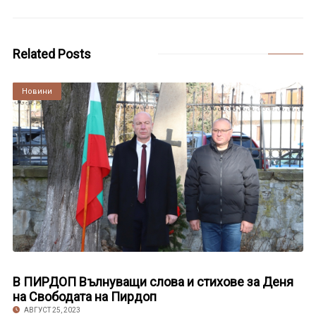
Related Posts
Култура
Новини
В ПИРДОП Вълнуващи слова и стихове за Деня
на Свободата на Пирдоп
АВГУСТ 25, 2023