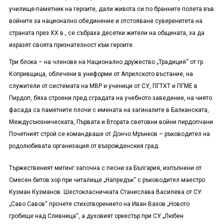
училище-паметник на героите, дали живота си по бранните полета във
войните за национално обединение и отстояване суверенитета на
страната през ХХ в., се събраха десетки жители на общината, за да
изразят своята признателност към героите.
Три блока – на членове на Национално дружество „Традиция“ от гр.
Копривщица, облечени в униформи от Априлското въстание, на
служители от системата на МВР и ученици от СУ, ПГТХТ и ПГМЕ в
Пирдоп, бяха строени пред сградата на учебното заведение, на чиято
фасада са паметните плочи с имената на загиналите в Балканската,
Междусъюзническата, Първата и Втората световни войни пирдопчани.
Почетният строй се командваше от Дончо Мрънков – ръководител на
родолюбивата организация от възрожденския град.
Тържественият митинг започна с песни за България, изпълнени от
Смесен битов хор при читалище „Напредък“ с ръководител маестро
Кузман Кузманов. Шестокласничката Станислава Василева от СУ
„Саво Савов“ прочете стихотворението на Иван Вазов „Новото
гробище над Сливница“, а духовият оркестър при СУ „Любен