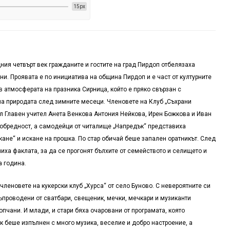
15px
дния четвърт век гражданите и гостите на град Пирдоп отбелязаха
и. Проявата е по инициатива на община Пирдоп и е част от културните
в атмосферата на празника Сирница, който е пряко свързан с
на природата след зимните месеци. Членовете на Клуб „Съхрани
ел Главен учител Анета Венкова Антония Нейкова, Ирен Божкова и Иван
 обредност, а самодейци от читалище „Напредък“ представиха
кане“ и искане на прошка. По стар обичай беше запален оратникът. След
иха факлата, за да се прогонят бълхите от семейството и селището и
а година.
еновете на кукерски клуб „Хурса“ от село Буново. С невероятните си
съпроводени от сватбари, свещеник, мечки, мечкари и музиканти
опчани. И млади, и стари бяха очаровани от програмата, която
к беше изпълнен с много музика, веселие и добро настроение, а