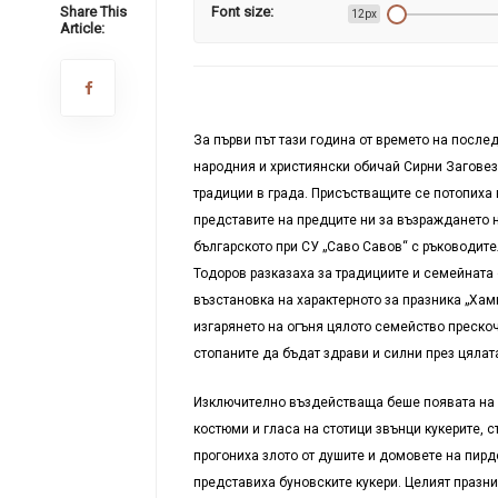
Share This
Font size:
12px
Article:
За първи път тази година от времето на после
народния и християнски обичай Сирни Заговезн
традиции в града. Присъстващите се потопиха 
представите на предците ни за възраждането 
българското при СУ „Саво Савов“ с ръководит
Тодоров разказаха за традициите и семейната
възстановка на характерното за празника „Хам
изгарянето на огъня цялото семейство прескоч
стопаните да бъдат здрави и силни през цялат
Изключително въздействаща беше появата на чл
костюми и гласа на стотици звънци кукерите, 
прогониха злото от душите и домовете на пирд
представиха буновските кукери. Целият празни