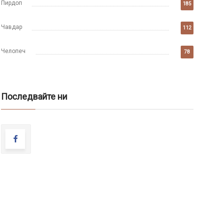
Пирдоп
185
Чавдар
112
Челопеч
78
Последвайте ни