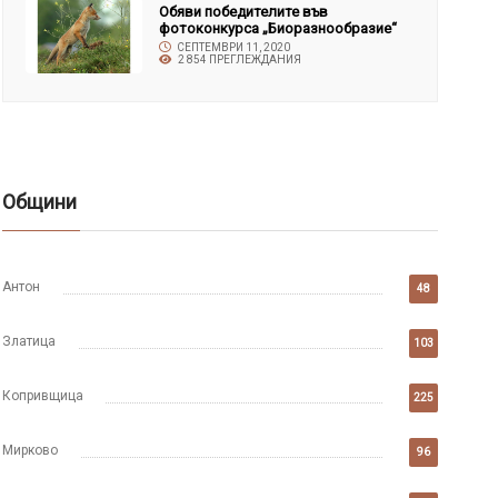
Обяви победителите във
фотоконкурса „Биоразнообразие“
СЕПТЕМВРИ 11, 2020
2 854 ПРЕГЛЕЖДАНИЯ
Общини
Антон
48
Златица
103
Копривщица
225
Мирково
96