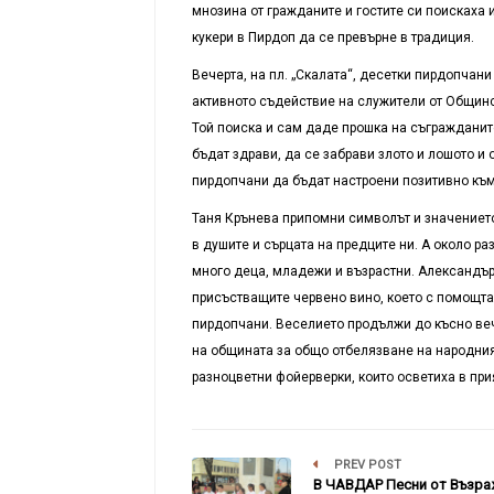
мнозина от гражданите и гостите си поискаха 
кукери в Пирдоп да се превърне в традиция.
Вечерта, на пл. „Скалата“, десетки пирдопчани
активното съдействие на служители от Общинск
Той поиска и сам даде прошка на съгражданите
бъдат здрави, да се забрави злото и лошото и
пирдопчани да бъдат настроени позитивно към
Таня Крънева припомни символът и значението
в душите и сърцата на предците ни. А около ра
много деца, младежи и възрастни. Александър
присъстващите червено вино, което с помощта
пирдопчани. Веселието продължи до късно веч
на общината за общо отбелязване на народния 
разноцветни фойерверки, които осветиха в пр
PREV POST
В ЧАВДАР Песни от Възр