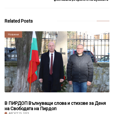
Related Posts
Култура
Новини
В ПИРДОП Вълнуващи слова и стихове за Деня
на Свободата на Пирдоп
АВГУСТ 25, 2023