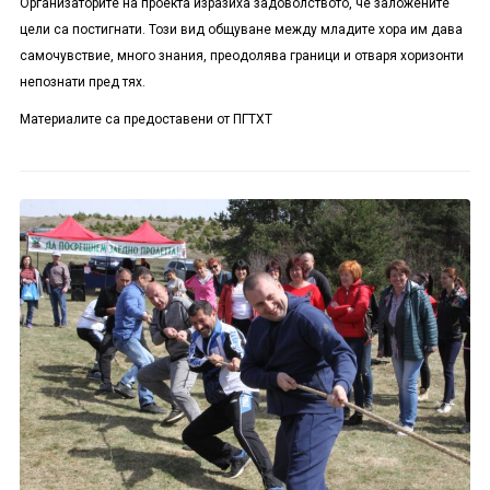
Организаторите на проекта изразиха задоволството, че заложените
цели са постигнати. Този вид общуване между младите хора им дава
самочувствие, много знания, преодолява граници и отваря хоризонти
непознати пред тях.
Материалите са предоставени от ПГТХТ