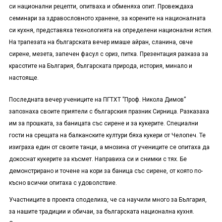
си национални рецепти, опитваха и обменяха опит. Провеждаха
семинари за здравословното хранене, за корените на националната
си кухня, представяха технологията на определени национални ястия.
На трапезата на българската вечер имаше айран, сланина, овче
сирене, мезета, запечен фасул с ориз, питка. Презентация разказа за
красотите на България, българската природа, история, минало и
настояще.
Последната вечер учениците на ПГТХТ ”Проф. Никола Димов”
запознаха своите приятели с българския празник Сирница. Разказаха
им за прошката, за баницата със сирене и за кукерите. Специални
гости на срещата на балканските култури бяха кукери от Челопеч. Те
изиграха един от своите танци, а мнозина от учениците се опитаха да
докоснат кукерите за късмет. Направиха си и снимки с тях. Бе
демонстрирано и точене на кори за баница със сирене, от която по-
късно всички опитаха с удоволствие.
Участниците в проекта споделиха, че са научили много за България,
за нашите традиции и обичаи, за българската национална кухня.