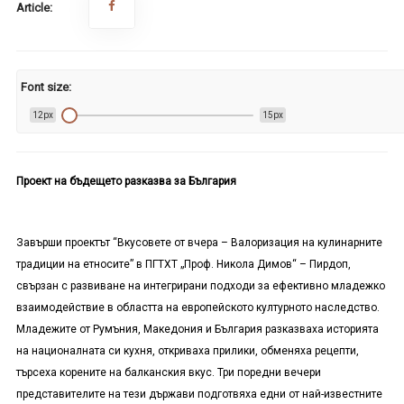
Article:
Font size:
12px
15px
Проект на бъдещето разказва за България
Завърши проектът “Вкусовете от вчера – Валоризация на кулинарните
традиции на етносите” в ПГТХТ „Проф. Никола Димов“ – Пирдоп,
свързан с развиване на интегрирани подходи за ефективно младежко
взаимодействие в областта на европейското културното наследство.
Младежите от Румъния, Македония и България разказваха историята
на националната си кухня, откриваха прилики, обменяха рецепти,
търсеха корените на балканския вкус. Три поредни вечери
представителите на тези държави подготвяха едни от най-известните