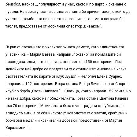
бейзбол, набиращ популярност и у нас, както и по дартс и скачане с
чували. На всеки участник в състезанията бе връчен талон, с който да
участва в томболата на пролетния празник, а голямата награда бе
таблет, предоставен от мобилния оператор „Виваком“.
Първи състезанието по клек започнаха дамите, като единствената
участничка – Мария Вътева, направи „показно“ за по-младите си
последователки, като спря упражнението на 150 повторения. При
девойките най-добре се представи със стилно изпълнение на клека
състезателката по карате от клуб „Будо“ – Челопеч Елена Суарес,
направила 102 повторения. Втора остана Елица Бъчварова от Спортен
клуб по борба „Стоян Николов“ – Златица, която направи 159 опита, но
не така добри, както на победителката. Трета остана Цветина Рашева
със 70 повторения. Момичетата бяха възнаградени от публиката с
аплодисменти, а от общинското ръководство със златни, сребърни и
бронзови медали и хранителни добавки, предоставени от Мартин
Харалампиев.