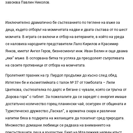
завоюва Павлин Николов.
Изключително драматично бе състезанието по теглене на въже за
деца, където отборът на момичетата надви и двата състава от по шест
момчета. В играта се включи и отбор на ветераните, в който на уреда
се наловиха народните представители Лало Кирилов и Красимир
Янков, кметът Ангел Геров, бизнесменът инж. Иван Велин и още двама
„яки“ мъже. В оспорвана битка те успяха да преодолеят съпротивата
на своите противници от отбора на момчетата.
Пролетният празник на гр. Пирдоп продължи до късно след обяд.
Изтеглен бе и късметлийката с талон № 37 от томболата – Лили
Цветкова, състезателка по дартс и бягане с чували, която си тръгна от
„Борова гора“ с таблет. За пожелалите да се заредят с енергия имаше
достатъчно количество горещ планински чай, осигурен от общината и
Туристическо дружество „Паскал“, а ароматна скара и различни
напитки бяха в подкрепа на желаещите да похапнат сред природата.
Множество домашни любимци се радваха на вниманието на
присъстващите деца и възрастни. Екип на Младежкия червен кръст