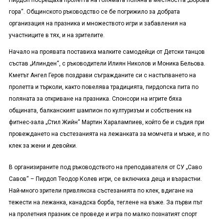
Пирдоп посрещаха пролетта на голямата поляна в местността „Борова
гора“. Общинското ръководство се бе погрижило за добрата
организация на празника и множеството игри и забавления на
участниците в тях, и на зрителите.
Начало на проявата поставиха малките самодейци от Детски танцов
състав „Илинден“, с ръководители Илиян Николов и Моника Бельова.
Кметът Ангел Геров поздрави съгражданите си с настъпването на
пролетта и търколи, както повелява традицията, пирдопска пита по
поляната за откриване на празника. Спонсори на игрите бяха
общината, балканският шампион по културизъм и собственик на
фитнес-зала „Стил Жийн“ Мартин Харалампиев, който бе и съдия при
провеждането на състезанията на лежанката за момчета и мъже, и по
клек за жени и девойки.
В организираните под ръководството на преподавателя от СУ „Саво
Савов“ – Пирдоп Теодор Колев игри, се включиха деца и възрастни.
Най-много зрители привлякоха състезанията по клек, вдигане на
тежести на лежанка, канадска борба, теглене на въже. За първи път
на пролетния празник се проведе и игра по малко познатият спорт