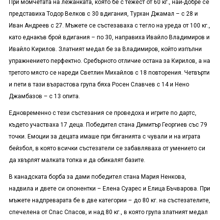
При момчетата на лежанката, която бе с тежест от 60 кг., най-добре се
представиха Тодор Велков с 30 вдигания, Турхан Джамал – с 28 и
Иван Андреев с 27. Мъжете се състезаваха с тегло на уреда от 100 кг.,
като еднакъв брой вдигания – по 30, направиха Ивайло Владимиров и
Ивайло Кирилов. Златният медал бе за Владимиров, който изпълни
упражнението перфектно. Сребърното отличие остана за Кирилов, а на
третото място се нареди Светлин Михайлов с 18 повторения. Четвърти
и пети в тази възрастова група бяха Росен Славчев с 14 и Нено
Джамбазов – с 13 опита.
Едновременно с тези състезания се проведоха и игрите по дартс,
където участваха 17 деца. Победител стана Димитър Георгиев със 79
точки. Емоции за децата имаше при бяганията с чували и на играта
бейзбол, в която всички състезатели се забавляваха от умението си
да хвърлят малката топка и да обикалят базите.
В канадската борба за дами победител стана Мария Ненкова,
надвила и двете си опонентки – Елена Суарес и Елица Бъчварова. При
мъжете надпреварата бе в две категории – до 80 кг. на състезателите,
спечелена от Спас Спасов, и над 80 кг., в която група златният медал