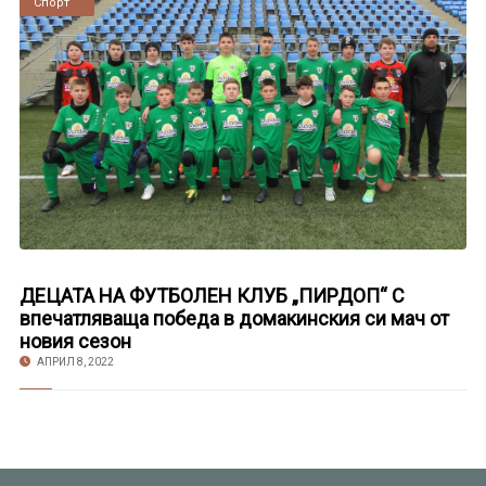
Новини
Спорт
ДЕЦАТА НА ФУТБОЛЕН КЛУБ „ПИРДОП“ С
впечатляваща победа в домакинския си мач от
новия сезон
АПРИЛ 8, 2022