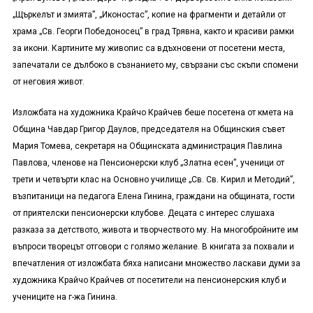
„Щъркелът и змията”, „Иконостас”, копие на фрагменти и детайли от
храма „Св. Георги Победоносец” в град Трявна, както и красиви рамки
за икони. Картините му живопис са вдъхновени от посетени места,
запечатали се дълбоко в съзнанието му, свързани със скъпи спомени
от неговия живот.
Изложбата на художника Крайчо Крайчев беше посетена от кмета на
Община Чавдар Григор Даулов, председателя на Общинския съвет
Мария Томева, секретаря на Общинската администрация Павлина
Павлова, членове на Пенсионерски клуб „Златна есен”, ученици от
трети и четвърти клас на Основно училище „Св. Св. Кирил и Методий”,
възпитаници на педагога Елена Гинина, граждани на общината, гости
от приятелски пенсионерски клубове. Децата с интерес слушаха
разказа за детството, живота и творчеството му. На многобройните им
въпроси творецът отговори с голямо желание. В книгата за похвали и
впечатления от изложбата бяха написани множество ласкави думи за
художника Крайчо Крайчев от посетители на пенсионерския клуб и
учениците на г-жа Гинина.