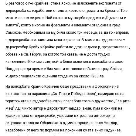
В разговор с г-н Крайчев, стана ясно, че изложените експонати от
дърворезба са изработени от елша, което е от родата на брезата. То е
меко и лесно се реже. Най-скъпата му творба сред тях е „Щъркелът и
змията”, която е копие на фрагменти и елементи от църква в град
Самоков. Необходими са му били около три месеца, за да го направи,
а дърворезбата е наистина много красива. В момента художникът –
дърворезбар Крайчо Крайчо работи по друг шедьовър, представляващ
образа на Св. Георги, за когото той казва, че е доста трудно
изпълнение. Иконостасът, който беше включен в изложбата в село
Чавдар, преди време е бил част и от такова събитие в град София,
където специалисти оценили труда му за около 1200 лв.
На изложбата Крайчо Крайчев беше представил и фотокопие на
иконостаса на параклиса „Св. Георги Победоносец”, намиращ се на
територията на рудодобивното и преработвателно дружество „Елаците-
Мед” АД, чийто автор е даровитият чавдарчанин. Има и снимки на
красиви пана от дърворезби, украсили вътрешния интериор на
ритуалната зала на Общинската администрация в село Чавдар,
изработени от него по поръчка на покойния кмет Панчо Радунчев.