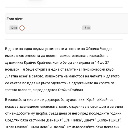
Font size:
12px
15px
В дните на една седмица жителите и гостите на Община Чавдар
имаха възможността да посетят самостоятелната изложба на
художника Крайчо Крайчев, която бе организирана от 14 до 27
ноември. Тя беше открита в една от залите на Пенсионерски клуб
„Златна есен” в селото. Изложбата на майстора на четката и длетото
се състоя по идея на ръководството на сдружението на хората от
третата възраст, с председател Стойко Груйкин.
В изложбата живопис и дърворезба, художникът Крайчо Крайчев
показва дванадесет експоната, които съхранява в своя дом и са едни
от най-добрите му творби, създадени от него пред последните години.
Сред тях бяха картините „Венеция”, „Св. Петка”, „Цветя”, „Копривщица”,
„Край Буново”, „Кьой дере” и „Лодка”. От дърворезбите бяха показани