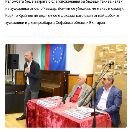
Изложбата беше закрита с благопожелания за бъдещи такива изяви
на художника от село Чавдар. Всички се убедиха, че макар и самоук,
Крайчо Крайчев не веднъж се е доказал като един от най-добрите
художници и дърворезбари в Софийска област и България.