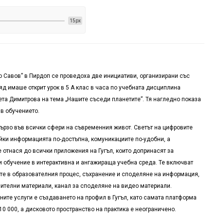
15px
о Савов” в Пирдоп се проведоха две инициативи, организирани със
яд имаше открит урок в 5 А клас в часа по учебната дисциплина
ета Димитрова на тема „Нашите съседи планетите”. Тя нагледно показа
 в обучението.
ързо във всички сфери на съвременния живот. Светът на цифровите
йки информацията по-достъпна, комуникациите по-удобни, а
е отнася до всички приложения на Гугъл, които допринасят за
 обучение в интерактивна и ангажираща учебна среда. Те включват
е в образователния процес, съхранение и споделяне на информация,
ителни материали, канал за споделяне на видео материали.
ите услуги е създаването на профил в Гугъл, като самата платформа
10 000, а дисковото пространство на практика е неограничено.