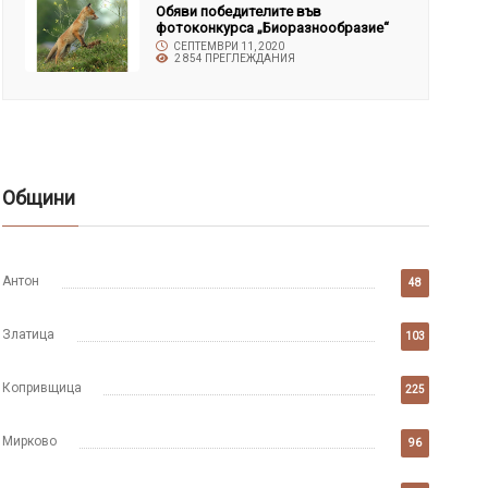
Обяви победителите във
фотоконкурса „Биоразнообразие“
СЕПТЕМВРИ 11, 2020
2 854 ПРЕГЛЕЖДАНИЯ
Общини
Антон
48
Златица
103
Копривщица
225
Мирково
96