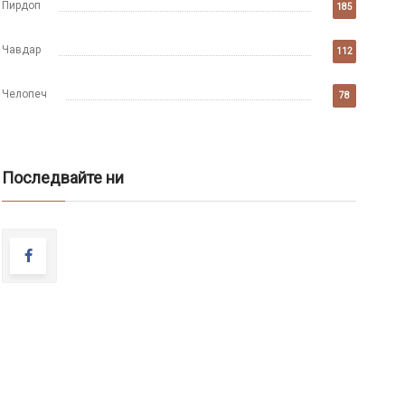
Пирдоп
185
Чавдар
112
Челопеч
78
Последвайте ни