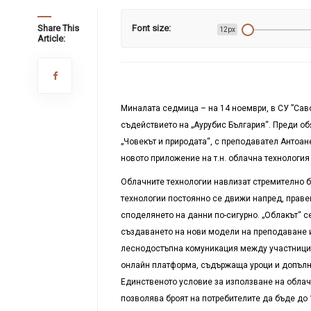
Share This
Font size:
12px
Article:
Миналата седмица – на 14 ноември, в СУ ”Сав
съдействието на „Аурубис България“. Преди об
„Човекът и природата“, с преподавател Антоан
новото приложение на т.н. облачна технология
Облачните технологии навлизат стремително б
технологии постоянно се движи напред, праве
споделянето на данни по-сигурно. „Облакът“ с
създаването на нови модели на преподаване и
леснодостъпна комуникация между участницит
онлайн платформа, съдържаща уроци и допълн
Единственото условие за използване на облачн
позволява броят на потребителите да бъде до 