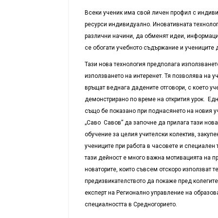
Всеки ученик има свой личен профил с индиви
ресурси индивидуално. Иновативната технолог
различни начини, да обменят идеи, информация
се обогати учебното съдържание и учениците да
Тази нова технология предполага използванет
използването на интеренет. Тя позволява на у
връщат веднага дадените отговори, с което у
демонстрирано по време на открития урок. Едно
също бе показано при поднасянето на новия уч
„Саво Савов” да започне да прилага тази нова
обучение за целия учителски колектив, закупе
учениците при работа в часовете и специален 
тази дейност е много важна мотивацията на п
новаторите, които съвсем отскоро използват т
предизвикателството да покаже пред колегите 
експерт на Регионално управление на образов
специалността в Средногорието.