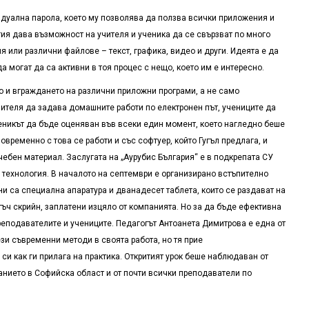
дуална парола, което му позволява да ползва всички приложения и
ия дава възможност на учителя и ученика да се свързват по много
 или различни файлове – текст, графика, видео и други. Идеята е да
 могат да са активни в тоя процес с нещо, което им е интересно.
о и вграждането на различни приложни програми, а не само
чителя да задава домашните работи по електронен път, учениците да
ченикът да бъде оценяван във всеки един момент, което нагледно беше
временно с това се работи и със софтуер, който Гугъл предлага, и
ебен материал. Заслугата на „Аурубис България“ е в подкрепата СУ
 технология. В началото на септември е организирано встъпително
ни са специална апаратура и дванадесет таблета, които се раздават на
тъч скрийн, заплатени изцяло от компанията. Но за да бъде ефективна
реподавателите и учениците. Педагогът Антоанета Димитрова е една от
ези съвременни методи в своята работа, но тя прие
си как ги прилага на практика. Откритият урок беше наблюдаван от
анието в Софийска област и от почти всички преподаватели по