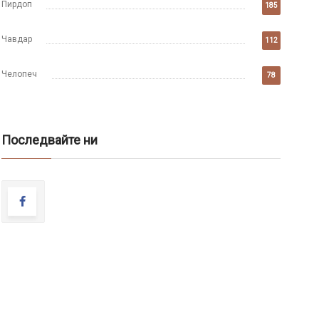
Пирдоп
185
Чавдар
112
Челопеч
78
Последвайте ни