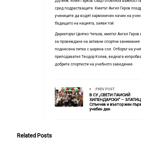
Д-р инж. Илия Гърков също отбеляза важността
сред подрастващите. Кметът Ангел Геров позд
учениците да водят хармоничен начин на учене
бъдещето на нацията, заяви той.
Директорът Цвятко Четьов, кметът Ангел Геров 
за провеждане на активни спортни занимания 
поднесена питка с шарена сол. Отборът на уче
преподавател Теодор Колев, веднага изпробв
добрите спортисти на учебното заведение.
PREV POST
В СУ „СВЕТИ ПАИСИЙ
ХИЛЕНДАРСКИ“ – ЗЛАТИЦ
Слънчев и възторжен пър
учебен ден
Related Posts