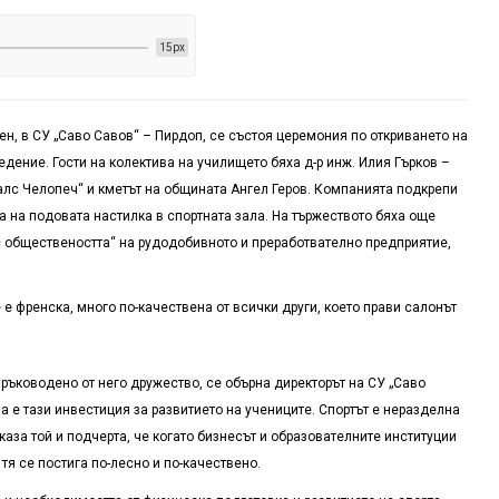
15px
ен, в СУ „Саво Савов“ – Пирдоп, се състоя церемония по откриването на
дение. Гости на колектива на училището бяха д-р инж. Илия Гърков –
лс Челопеч“ и кметът на общината Ангел Геров. Компанията подкрепи
 на подовата настилка в спортната зала. На тържеството бяха още
с обществеността“ на рудодобивното и преработвателно предприятие,
е френска, много по-качествена от всички други, което прави салонът
 ръководено от него дружество, се обърна директорът на СУ „Саво
а е тази инвестиция за развитието на учениците. Спортът е неразделна
каза той и подчерта, че когато бизнесът и образователните институции
 тя се постига по-лесно и по-качествено.