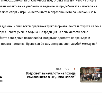
 и необходимостта от физическа подготовка и развитието на спорта
рави колектива на учебното заведение за придобивката и пожела на
 чрез спорт и игри. Инвестициите в образованието са насочени към
и д-р инж. Илия Гърков прерязаха трикольорната лента и откриха салона
през новата учебна година. По традиция на всички гости беше
бното заведение по волейбол, под ръководството на треньора и
а новата настилка. Проведен бе демонстрационен двубой между най-
NEXT POST
Водосвет за началото на похода
А
към знанието в СУ „Саво Савов“
ви