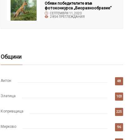
Обяви победителите във
фотоконкурса „Биоразнообразие“
СЕПТЕМВРИ 11, 2020
2 854 ПРЕГЛЕЖДАНИЯ
Общини
Антон
48
Златица
103
Копривщица
225
Мирково
96