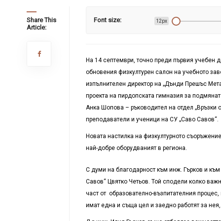
Share This
Font size:
12px
Article:
На 14 септември, точно преди първия учебен д
обновения физкултурен салон на учебното заве
изпълнителен директор на „Дънди Прешъс Мета
проекта на пирдопската гимназия за подмяната
Анка Шопова – ръководител на отдел „Връзки 
преподаватели и ученици на СУ „Саво Савов“.
Новата настилка на физкултурното съоръжение 
най-добре оборудваният в региона.
С думи на благодарност към инж. Гърков и към
Савов“ Цвятко Четьов. Той сподели колко важн
част от образователно-възпитателния процес, 
имат една и съща цел и заедно работят за нея,