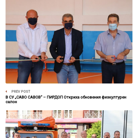
PREV POST
В СУ „САВО САВОВ“ – ПИРДОП Откриха обновения физкултурен
салон