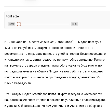
Font size:
12px
15px
В 10.00 часа на 15 септември в СУ „Саво Савов“ – Пирдоп прозвуча
химна на Република България, с което се постави началото на
церемонията по откриване на новата учебна година. Беше посрещнато
училищното знаме, свята гордост за всяко учебно заведение. Гостите
на тържеството заради епидемичната обстановка не бяха много, но
по традиция кметът на община Пирдоп уважи събитието в училището,
което е завършил. Към него се присъедини и председателят на ОбС
Васил Кафеджиев.
Отец Хаджи Недко Бръмбаров изпълни кратък ритуал, с който освети
началото на учебната година и пожела на училищния колектив здраве
и успехи. С благопожелания към учениците и учителите се обърнаха