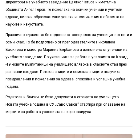
директорът на учебното заведение Цвятко Четьов и кметът на
общината Ангел Геров. Те пожелаха на всички ученици и учители
здраве, високи образователни успехи и постижения в областта на
науките и изкуствата.
Празнично тържество бе поднесено специално за учениците от пети и
осми клас. То бе подготвено от преподавателките Николинка
Василева и маестро Марияна Върбанова и изпълнено от ученици на
учебното заведение. По указанията за работа в условията на Ковид
-19 новите възпитаници на училището влязоха в класните стаи през
различни входове. Петокласниците и осмокласниците получиха
поздравления и пожелания за здраве, спокойна и успешна учебна
година.
Родители и близки не бяха допуснати в сградата на училището.
Новата учебна година в СУ „Саво Савов“ стартира при спазване на
мерките за работа в условията на коронавируса.