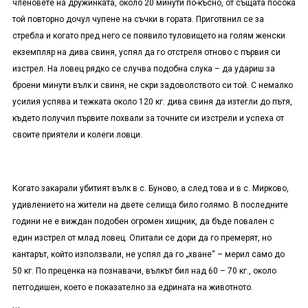
членовете на дружинката, около 20 минути по-късно, от същата посока
той повторно дочул чупене на съчки в гората. Приготвнил се за
стребла и когато пред него се появило туловището на голям женски
екземпляр на дива свиня, успял да го отстреля отново с първия си
изстрел. На ловец рядко се случва подобна слука – да удариш за
броени минути вълк и свиня, не скри задоволството си той. С немалко
усилия успява и тежката около 120 кг. дива свиня да изтегли до пътя,
където получил първите похвали за точните си изстрели и успеха от
своите приятели и колеги ловци.
Когато закарали убитият вълк в с. Буново, а след това и в с. Мирково,
удивлението на жители на двете селища било голямо. В последните
години не е виждан подобен огромен хищник, да бъде повален с
един изстрел от млад ловец. Опитали се дори да го премерят, но
кантарът, който използвали, не успял да го „хване“ – мерил само до
50 кг. По преценка на познавачи, вълкът бил над 60 – 70 кг., около
петгодишен, което е показателно за едрината на животното.