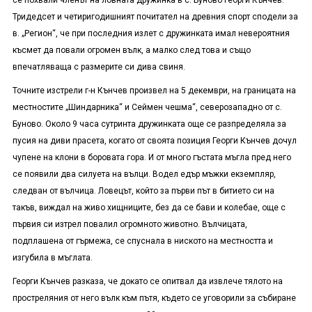
се похвали членът на ловната дружинка в с. Буново Георги Кънчев.
Тридедсет и четиригодишният почитател на древния спорт сподели за
в. „Регион“, че при последния излет с дружинката имал невероятния
късмет да повали огромен вълк, а малко след това и също
впечатляваща с размерите си дива свиня.
Точните изстрели г-н Кънчев произвел на 5 декември, на границата на
местностите „Шиндарника“ и Сеймен чешма“, северозападно от с.
Буново. Около 9 часа сутринта дружинката още се разпределяла за
пусия на диви прасета, когато от своята позиция Георги Кънчев дочул
чупене на клони в боровата гора. И от много гъстата мъгла пред него
се появили два силуета на вълци. Водел едър мъжки екземпляр,
следван от вълчица. Ловецът, който за първи път в битието си на
такъв, виждал на живо хищниците, без да се бави и колебае, още с
първия си изтрел повалил огромното животно. Вълчицата,
подплашена от гърмежа, се спуснала в ниското на местността и
изгубила в мъглата.
Георги Кънчев разказа, че докато се опитвал да извлече тялото на
простреляния от него вълк към пътя, където се уговорили за събиране