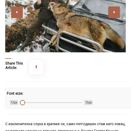
Share This
Article:
Font size:
12px
15px
С изключителна слука в краткия си, само петгодишен стаж като ловец,