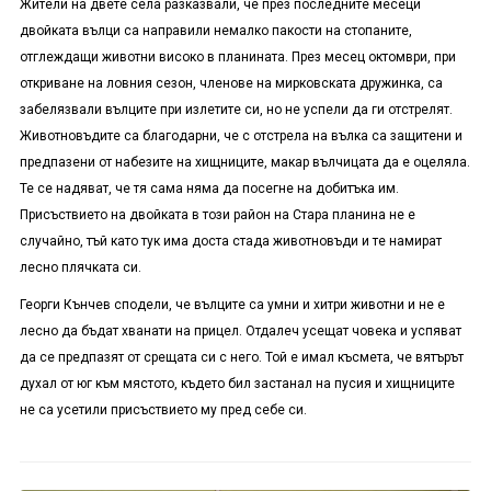
Жители на двете села разказвали, че през последните месеци
двойката вълци са направили немалко пакости на стопаните,
отглеждащи животни високо в планината. През месец октомври, при
откриване на ловния сезон, членове на мирковската дружинка, са
забелязвали вълците при излетите си, но не успели да ги отстрелят.
Животновъдите са благодарни, че с отстрела на вълка са защитени и
предпазени от набезите на хищниците, макар вълчицата да е оцеляла.
Те се надяват, че тя сама няма да посегне на добитъка им.
Присъствието на двойката в този район на Стара планина не е
случайно, тъй като тук има доста стада животновъди и те намират
лесно плячката си.
Георги Кънчев сподели, че вълците са умни и хитри животни и не е
лесно да бъдат хванати на прицел. Отдалеч усещат човека и успяват
да се предпазят от срещата си с него. Той е имал късмета, че вятърът
духал от юг към мястото, където бил застанал на пусия и хищниците
не са усетили присъствието му пред себе си.