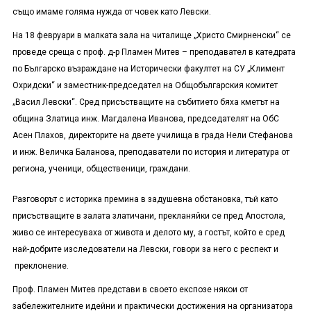
също имаме голяма нужда от човек като Левски.
На 18 февруари в малката зала на читалище „Христо Смирненски“ се
проведе среща с проф. д-р Пламен Митев – преподавател в катедрата
по Българско възраждане на Исторически факултет на СУ „Климент
Охридски“ и заместник-председател на Общобългарския комитет
„Васил Левски“. Сред присъстващите на събитието бяха кметът на
община Златица инж. Магдалена Иванова, председателят на ОбС
Асен Плахов, директорите на двете училища в града Нели Стефанова
и инж. Величка Баланова, преподаватели по история и литература от
региона, ученици, общественици, граждани.
Разговорът с историка премина в задушевна обстановка, тъй като
присъстващите в залата златичани, прекланяйки се пред Апостола,
живо се интересуваха от живота и делото му, а гостът, който е сред
най-добрите изследователи на Левски, говори за него с респект и
преклонение.
Проф. Пламен Митев представи в своето експозе някои от
забележителните идейни и практически достижения на организатора