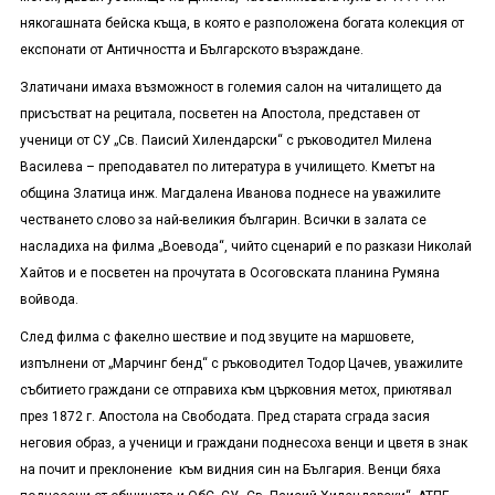
някогашната бейска къща, в която е разположена богата колекция от
експонати от Античността и Българското възраждане.
Златичани имаха възможност в големия салон на читалището да
присъстват на рецитала, посветен на Апостола, представен от
ученици от СУ „Св. Паисий Хилендарски“ с ръководител Милена
Василева – преподавател по литература в училището. Кметът на
община Златица инж. Магдалена Иванова поднесе на уважилите
честването слово за най-великия българин. Всички в залата се
насладиха на филма „Воевода“, чийто сценарий е по разкази Николай
Хайтов и е посветен на прочутата в Осоговската планина Румяна
войвода.
След филма с факелно шествие и под звуците на маршовете,
изпълнени от „Марчинг бенд“ с ръководител Тодор Цачев, уважилите
събитието граждани се отправиха към църковния метох, приютявал
през 1872 г. Апостола на Свободата. Пред старата сграда засия
неговия образ, а ученици и граждани поднесоха венци и цветя в знак
на почит и преклонение към видния син на България. Венци бяха