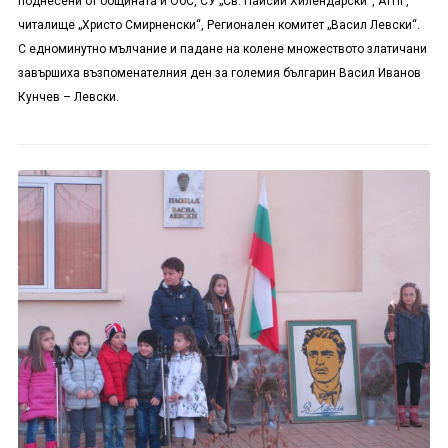
поднесени от общината и ОбС, СУ „Св. Паисий Хилендарски“, АТПГ,
читалище „Христо Смирненски“, Регионален комитет „Васил Левски“.
С едноминутно мълчание и падане на колене множеството златичани
завършиха възпоменателния ден за големия българин Васил Иванов
Кунчев – Левски.