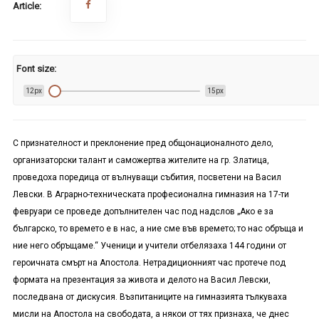
Article:
Font size:
12px
15px
С признателност и преклонение пред общонационалното дело,
организаторски талант и саможертва жителите на гр. Златица,
проведоха поредица от вълнуващи събития, посветени на Васил
Левски. В Аграрно-техническата професионална гимназия на 17-ти
февруари се проведе допълнителен час под надслов „Ако е за
българско, то времето е в нас, а ние сме във времето; то нас обръща и
ние него обръщаме.“ Ученици и учители отбелязаха 144 години от
героичната смърт на Апостола. Нетрадиционният час протече под
формата на презентация за живота и делото на Васил Левски,
последвана от дискусия. Възпитаниците на гимназията тълкуваха
мисли на Апостола на свободата, а някои от тях признаха, че днес