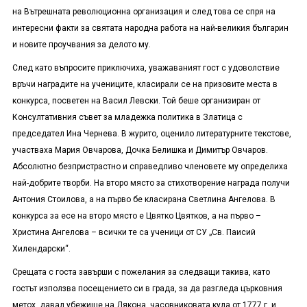
на Вътрешната революционна организация и след това се спря на
интересни факти за святата народна работа на най-великия българин
и новите проучвания за делото му.
След като въпросите приключиха, уважаваният гост с удоволствие
връчи наградите на учениците, класирали се на призовите места в
конкурса, посветен на Васил Левски. Той беше организиран от
Консултативния съвет за младежка политика в Златица с
председател Ина Чернева. В журито, оценило литературните текстове,
участваха Мария Овчарова, Дочка Белишка и Димитър Овчаров.
Абсолютно безпристрастно и справедливо членовете му определиха
най-добрите творби. На второ място за стихотворение награда получи
Антония Стоилова, а на първо бе класирана Светлина Ангелова. В
конкурса за есе на второ място е Цвятко Цвятков, а на първо –
Христина Ангелова – всички те са ученици от СУ „Св. Паисий
Хилендарски“.
Срещата с госта завърши с пожелания за следващи такива, като
гостът използва посещението си в града, за да разгледа църковния
метох, давал убежище на Дякона, часовниковата кула от 1777 г. и