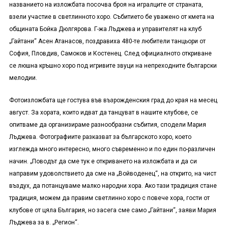
названието на изложбата посочва броя на игралците от страната,
взели участие в светлинното хоро. Събитието бе уважено от кмета на
общината Бойка Дюлгярова. Г-жа Лъджева и управителят на клуб
„Гайтани“ Асен Атанасов, поздравиха 480-те любители танцьори от
София, Пловдив, Самоков и Костенец. След официалното откриване
се люшна кръшно хоро под игривите звуци на непреходните български
мелодии.
Фотоизложбата ще гостува във възрожденския град до края на месец
август. За хората, които идват да танцуват в нашите клубове, се
опитваме да организираме разнообразни събития, сподели Мария
Лъджева. Фотографиите разказват за българското хоро, което
изглежда много интересно, много съвременно и по един по-различен
начин. „Поводът да сме тук е откриването на изложбата и да си
направим удоволствието да сме на „Войводенец“, на открито, на чист
въздух, да потанцуваме малко народни хора. Ако тази традиция стане
традиция, можем да правим светлинно хоро с повече хора, гости от
клубове от цяла България, но засега сме само „Гайтани“, заяви Мария
Лъджева за в. „Регион“.