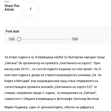
Share This
Article:
Font size:
12px
15px
За втора година в гр. Копривщица клубът по български народни танци
„Гайтани“ бе организатор на проявата „Светлината на хорото“. През
месец юли 2019 г., се състоя първото издание на този проект. На 31
юли тази година в двора на старото възрожденско училище „Св. Св.
Кирил и Методий“ във възрожденския град стана откриването на
съпътстващата проявата изложба „Светлината на хорото 522“ от
снимки, направени преди 2 години, по инициатива на „Гайтани“,
съвместно с Община Копривщица и фотографа Светозар Ангелов.
Мария Лъджева, един от организаторите, обясни че цифрата в