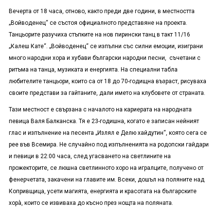
Вечерта от 18 часа, отново, както преди две години, в местността
„Войводенец“ се състоя официалното представяне на проекта.
Танцьорите разучиха стъпките на нов пирински танц в такт 11/16
„Калеш Кате“. „Войводенец“ се изпълни със силни емоции, изиграни
много народни хора и хубави български народни песни, съчетани с
ритъма на танца, музиката и енергията. На специални табла
любителите танцьори, които са от 18 до 70-годищна възраст, рисуваха
своите представи за гайтаните, дали името на клубовете от страната.
Тази местност е свързана с началото на кариерата на народната
певица Валя Балканска. Тя е 23-годишна, когато е записан нейният
глас и изпълнение на песента „Излял е Делю хайдутин“, която сега се
рее във Всемира. Не случайно под изпълненията на родопски гайдари
и певици в 22:00 часа, след угасването на светлините на
прожекторите, се люшна светлинното хоро на игралците, получено от
фенерчетата, закачени на главите им. Всеки, дошъл на поляните над
Копривщица, усети магията, енергията и красотата на българските
хорà, които се извиваха до късно през нощта на поляната.