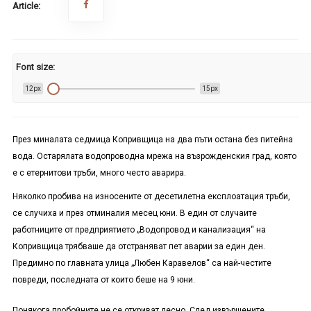
Article:
Font size:
12px
15px
През миналата седмица Копривщица на два пъти остана без питейна
вода. Остарялата водопроводна мрежа на възрожденския град, която
е с етернитови тръби, много често аварира.
Няколко пробива на износените от десетилетна експлоатация тръби,
се случиха и през отминалия месец юни. В един от случаите
работниците от предприятието „Водопровод и канализация“ на
Копривщица трябваше да отстраняват пет аварии за един ден.
Предимно по главната улица „Любен Каравелов“ са най-честите
повреди, последната от които беше на 9 юни.
Понякога пробойните не се откриват лесно. След извършените