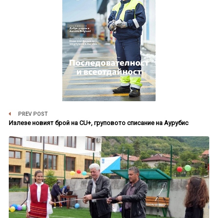
PREV POST
Излезе новият брой на CU+, груповото списание на Аурубис