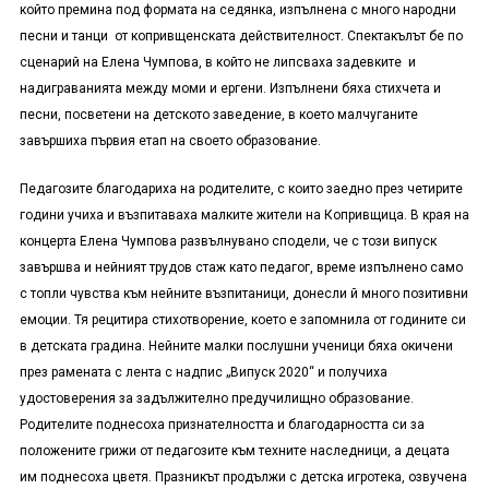
който премина под формата на седянка, изпълнена с много народни
песни и танци от копривщенската действителност. Спектакълът бе по
сценарий на Елена Чумпова, в който не липсваха задевките и
надиграванията между моми и ергени. Изпълнени бяха стихчета и
песни, посветени на детското заведение, в което малчуганите
завършиха първия етап на своето образование.
Педагозите благодариха на родителите, с които заедно през четирите
години учиха и възпитаваха малките жители на Копривщица. В края на
концерта Елена Чумпова развълнувано сподели, че с този випуск
завършва и нейният трудов стаж като педагог, време изпълнено само
с топли чувства към нейните възпитаници, донесли й много позитивни
емоции. Тя рецитира стихотворение, което е запомнила от годините си
в детската градина. Нейните малки послушни ученици бяха окичени
през рамената с лента с надпис „Випуск 2020“ и получиха
удостоверения за задължително предучилищно образование.
Родителите поднесоха признателността и благодарността си за
положените грижи от педагозите към техните наследници, а децата
им поднесоха цветя. Празникът продължи с детска игротека, озвучена