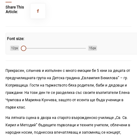
Share This
Article:
Font size:
12px
15px
Прекрасен, слънчев и изпълнен с много емоции бе 5 юни за децата от
предучилищната група на Детска градина „Евлампия Векилова“ – гр.
Копривщица. Гости на тържеството бяха родители, баби и дядовци и
граждани. На този ден те се разделиха със своите възпитатели Елена
Чумпова и Марияна Кунчева, защото от есента ще бъда ученици в
първи клас.
На лятната сцена в двора на старото възрожденско училище „Св. Св.
Кирил и Методий“ бъдещите първолаци и техните учители, облечени в
народни носии, поднесоха впечатляващ и запомнящ се концерт,