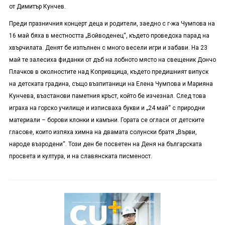
от Димитър Кунчев.
Преди празничния концерт деца и родители, заедно с г-жа Чумпова на
16 май бяха в местността „Войводенец“, където проведоха парад на
хвърчилата. Денят бе изпълнен с много весели игри и забави. На 23
май те залесиха фиданки от дъб на лобното място на свещеник Дончо
Плачков в околностите над Копривщица, където предишният випуск
на детската градина, също възпитаници на Елена Чумпова и Марияна
Кунчева, възстанови паметния кръст, който бе изчезнал. След това
играха на горско училище и изписваха букви и „24 май“ с природни
материали – борови клонки и камъни. Гората се огласи от детските
гласове, които изпяха химна на двамата солунски братя „Върви,
народе възродени“. Този ден бе посветен на Деня на българската
просвета и култура, и на славянската писменост.