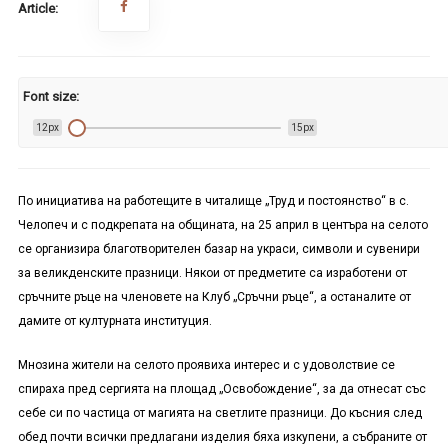
Article:
Font size:
12px
15px
По инициатива на работещите в читалище „Труд и постоянство“ в с.
Челопеч и с подкрепата на общината, на 25 април в центъра на селото
се организира благотворителен базар на украси, символи и сувенири
за великденските празници. Някои от предметите са изработени от
сръчните ръце на членовете на Клуб „Сръчни ръце“, а останалите от
дамите от културната институция.
Мнозина жители на селото проявиха интерес и с удоволствие се
спираха пред сергията на площад „Освобождение“, за да отнесат със
себе си по частица от магията на светлите празници. До късния след
обед почти всички предлагани изделия бяха изкупени, а събраните от