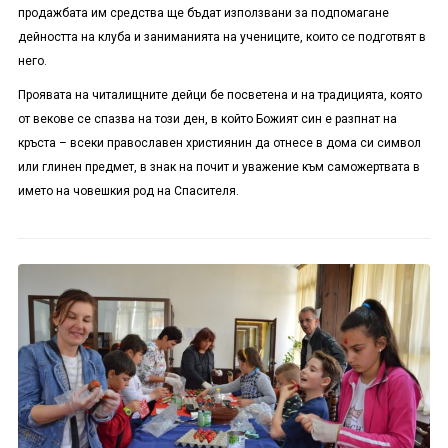
продажбата им средства ще бъдат използвани за подпомагане
дейността на клуба и заниманията на учениците, които се подготвят в
него.
Проявата на читалищните дейци бе посветена и на традицията, която
от векове се спазва на този ден, в който Божият син е разпнат на
кръста – всеки православен християнин да отнесе в дома си символ
или глинен предмет, в знак на почит и уважение към саможертвата в
името на човешкия род на Спасителя.