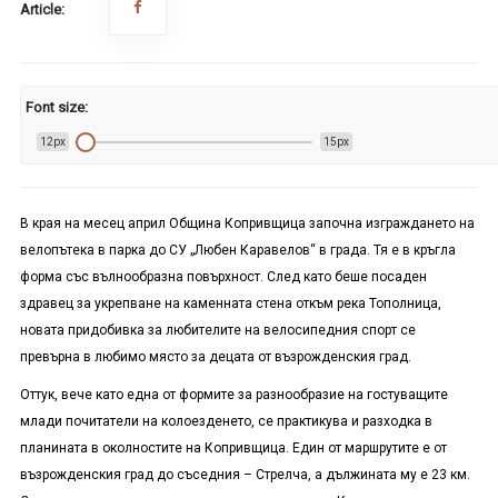
Article:
Font size:
12px
15px
В края на месец април Община Копривщица започна изграждането на
велопътека в парка до СУ „Любен Каравелов“ в града. Тя е в кръгла
форма със вълнообразна повърхност. След като беше посаден
здравец за укрепване на каменната стена откъм река Тополница,
новата придобивка за любителите на велосипедния спорт се
превърна в любимо място за децата от възрожденския град.
Оттук, вече като една от формите за разнообразие на гостуващите
млади почитатели на колоезденето, се практикува и разходка в
планината в околностите на Копривщица. Един от маршрутите е от
възрожденския град до съседния – Стрелча, а дължината му е 23 км.