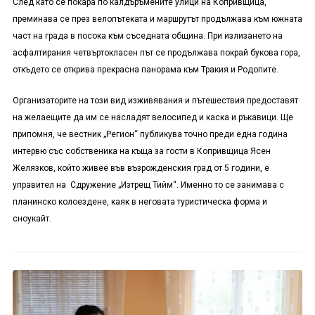
След като се покара по калдъръмените улици на Копривщица,
преминава се през велопътеката и маршрутът продължава към южната
част на града в посока към съседната община. При излизането на
асфалтирания четвъртокласен път се продължава покрай букова гора,
откъдето се открива прекрасна панорама към Тракия и Родопите.
Организаторите на този вид изживявания и пътешествия предоставят
на желаещите да им се насладят велосипед и каска и ръкавици. Ще
припомня, че вестник „Регион“ публикува точно преди една година
интервю със собственика на къща за гости в Копривщица Ясен
Желязков, който живее във възрожденския град от 5 години, е
управител на Сдружение „Изтрещ Тийм“. Именно то се занимава с
планинско колоездене, каяк в неговата туристическа форма и
сноукайт.