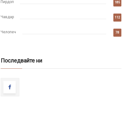
Пирдоп
185
Чавдар
112
Челопеч
78
Последвайте ни