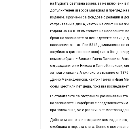
на Първата световна войни, за не включени в 
допълнителен изворов материал и преглед на и
издание. Проучени са фондове с релации и дон
съхранявани в ДВИА, както и на списъци на жит
години на ХХ в. от кметовете на населените ме
броят на загиналите от петнадесетте селища д
населението в тях. При 5312 домакинства по о
загубило в трите военни конфликта баща, съпру
немалко братя – Велко и Ганчо Ганчеви от Ант
съгражданите им Никола и Ганчо Клявкови, си
за подготовка на Априлското въстание от 1876 
Данчо Механджийски, както и Ганчо и Иван Меч
осем, шест или пет деца, показва изследването
Съставителите са отстранили разминаванията 
на загиналите. Подобрено е представянето им 
при положение, че е различно от месторождени
Добавени са нови илюстрации към изданието, к
съобщава в първата книга. Ценно е включванет