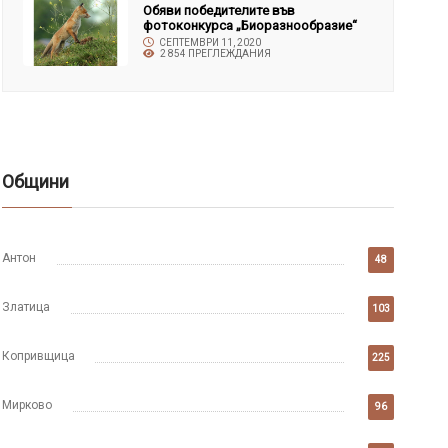
Обяви победителите във
фотоконкурса „Биоразнообразие“
СЕПТЕМВРИ 11, 2020
2 854 ПРЕГЛЕЖДАНИЯ
Общини
Антон
48
Златица
103
Копривщица
225
Мирково
96