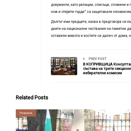
документи, като релации, списъци, спомени и п
нож и открити гърди“ са защитавали независим
Дългът към предците, казва в предговора си къ
дните на национални чествания на паметни дат
оставили живота и костите си далеч от дома, 
PREV POST
В КОПРИВЩИЦА Консултац
състава на трите секцион
избирателни комисии
Related Posts
Култура
Новини