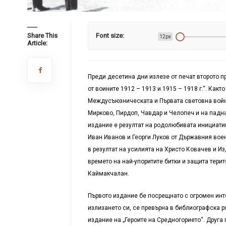
Share This
Font size:
12px
Article:
Преди десетина дни излезе от печат второто п
от воините 1912 – 1913 и 1915 – 1918 г.“. Какт
Междусъюзническата и Първата световна войни
Мирково, Пирдоп, Чавдар и Челопеч и на падн
издание е резултат на родолюбивата инициатив
Иван Иванов и Георги Луков от Държавния вое
в резултат на усилията на Христо Ковачев и И
времето на най-упоритите битки и защита терит
Каймакчалан.
Първото издание бе посрещнато с огромен инте
излизането си, се превърна в библиографска ря
издание на „Героите на Средногорието“. Друга