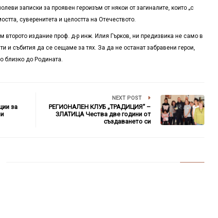
олеви записки за проявен героизъм от някои от загиналите, които „с
остта, суверенитета и целостта на Отечеството.
м второто издание проф. д-р инж. Илия Гърков, ни предизвика не само в
и и събития да се сещаме за тях. За да не останат забравени герои,
но близко до Родината.
NEXT POST
ии за
РЕГИОНАЛЕН КЛУБ „ТРАДИЦИЯ“ –
ни
ЗЛАТИЦА Чества две години от
създаването си