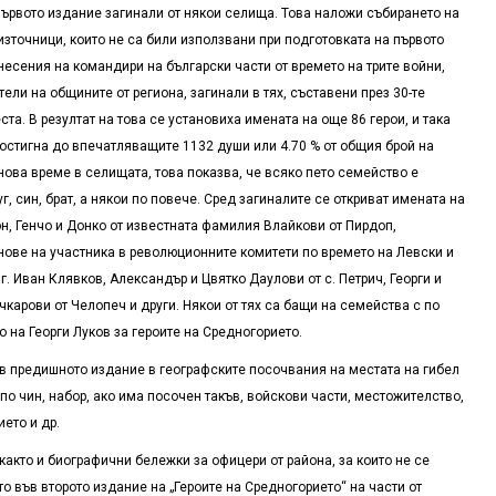
първото издание загинали от някои селища. Това наложи събирането на
зточници, които не са били използвани при подготовката на първото
есения на командири на български части от времето на трите войни,
ели на общините от региона, загинали в тях, съставени през 30-те
ста. В резултат на това се установиха имената на още 86 герои, и така
остигна до впечатляващите 1132 души или 4.70 % от общия брой на
нова време в селищата, това показва, че всяко пето семейство е
г, син, брат, а някои по повече. Сред загиналите се откриват имената на
он, Генчо и Донко от известната фамилия Влайкови от Пирдоп,
нове на участника в революционните комитети по времето на Левски и
г. Иван Клявков, Александър и Цвятко Даулови от с. Петрич, Георги и
карови от Челопеч и други. Някои от тях са бащи на семейства с по
 на Георги Луков за героите на Средногорието.
в предишното издание в географските посочвания на местата на гибел
по чин, набор, ако има посочен такъв, войскови части, местожителство,
ето и др.
акто и биографични бележки за офицери от района, за които не се
о във второто издание на „Героите на Средногорието“ на части от