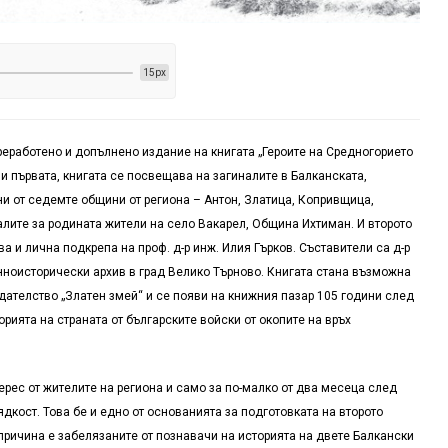
15px
реработено и допълнено издание на книгата „Героите на Средногорието
о и първата, книгата се посвещава на загиналите в Балканската,
 от седемте общини от региона – Антон, Златица, Копривщица,
алите за родината жители на село Вакарел, Община Ихтиман. И второто
а и лична подкрепа на проф. д-р инж. Илия Гърков. Съставители са д-р
нноисторически архив в град Велико Търново. Книгата стана възможна
здателство „Златен змей“ и се появи на книжния пазар 105 години след
орията на страната от българските войски от окопите на връх
рес от жителите на региона и само за по-малко от два месеца след
дкост. Това бе и едно от основанията за подготовката на второто
 причина е забелязаните от познавачи на историята на двете Балкански